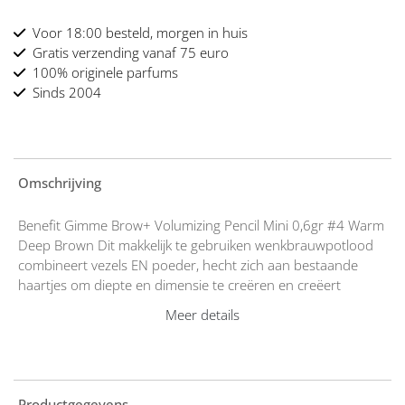
Voor 18:00 besteld, morgen in huis
Gratis verzending vanaf 75 euro
100% originele parfums
Sinds 2004
Omschrijving
Benefit Gimme Brow+ Volumizing Pencil Mini 0,6gr #4 Warm
Deep Brown Dit makkelijk te gebruiken wenkbrauwpotlood
combineert vezels EN poeder, hecht zich aan bestaande
haartjes om diepte en dimensie te creëren en creëert
vederlicht volume. Het resultaat? Vollere wenkbrauwen die
Meer details
er zacht en natuurlijk uitzien en de hele dag blijven zitten!
Inclusief spoolie voor moeiteloos blenden. Het eerste
wenkbrauwpotlood met vezels EN poeder! Formule met
zijden katoenboomvezels hecht zich aan de huid & haartjes
om te volumiseren, opvullen & definiëren Natuurlijke textuur
Productgegevens