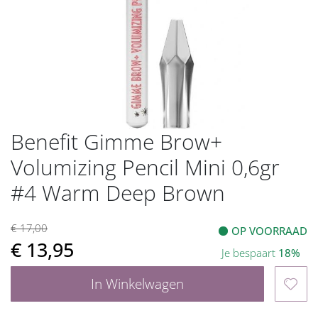
gallerij
Benefit Gimme Brow+
Ga
naar
Volumizing Pencil Mini 0,6gr
het
begin
#4 Warm Deep Brown
van
de
€ 17,00
afbeeldingen-
OP VOORRAAD
€ 13,95
gallerij
Je bespaart
18%
In Winkelwagen