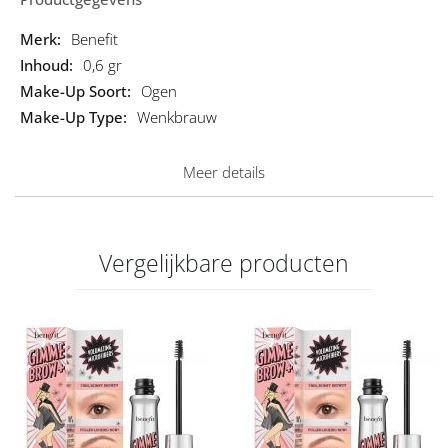
& volheid
Productgegevens
Benefit
Is dit niet de make up die je zoekt? Bekijk het complete
assortiment om de juiste
make up te kopen
.
0,6 gr
Ogen
Wenkbrauw
Meer details
Vergelijkbare producten