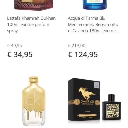
Lattafa Khamrah Dukhan
Acqua di Parma Blu
100ml eau de parfum
Mediterraneo Bergamotto
spray
di Calabria 180ml eau de
toilette spray
€ 49,95
€ 213,00
€ 34,95
€ 124,95
Voeg
Voeg
toe
toe
aan
aan
verlanglijst
verlanglijst