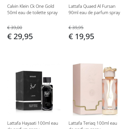
Calvin Klein Ck One Gold
Lattafa Quaed Al Fursan
50ml eau de toilette spray
90ml eau de parfum spray
€ 39,00
€ 39,95
€ 29,95
€ 19,95
Voeg
Voeg
toe
toe
aan
aan
verlanglijst
verlanglijst
Lattafa Hayaati 100ml eau
Lattafa Teriaq 100ml eau