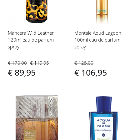
verlanglijst
verlanglijst
Mancera Wild Leather
Montale Aoud Lagoon
120ml eau de parfum
100ml eau de parfum
spray
spray
€ 170,00
€ 119,95
€ 125,00
€ 89,95
€ 106,95
Voeg
Voeg
toe
toe
aan
aan
verlanglijst
verlanglijst