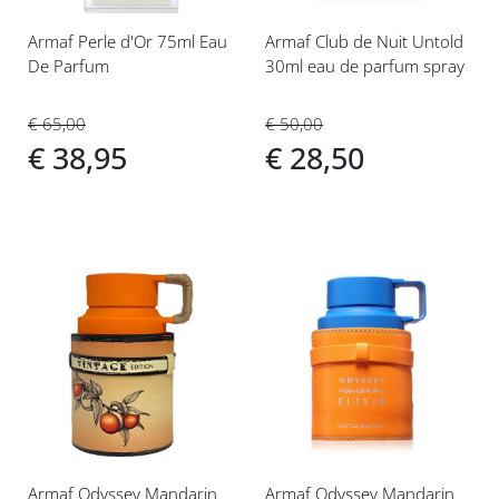
Armaf Perle d'Or 75ml Eau
Armaf Club de Nuit Untold
De Parfum
30ml eau de parfum spray
€ 65,00
€ 50,00
€ 38,95
€ 28,50
Voeg
Voeg
toe
toe
aan
aan
verlanglijst
verlanglijst
Armaf Odyssey Mandarin
Armaf Odyssey Mandarin