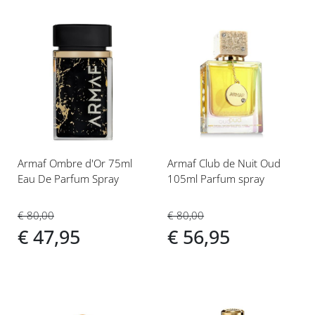
Voeg
Voeg
toe
toe
aan
aan
verlanglijst
verlanglijst
Armaf Ombre d'Or 75ml
Armaf Club de Nuit Oud
Eau De Parfum Spray
105ml Parfum spray
€ 80,00
€ 80,00
€ 47,95
€ 56,95