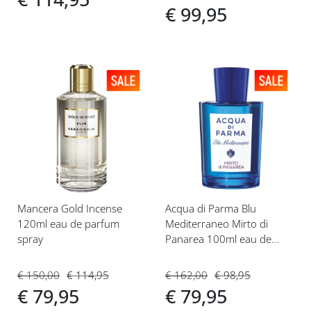
€ 99,95
Voeg
Voeg
toe
toe
aan
aan
verlanglijst
verlanglijst
Mancera Gold Incense
Acqua di Parma Blu
120ml eau de parfum
Mediterraneo Mirto di
spray
Panarea 100ml eau de
toilette spray
€ 150,00
€ 114,95
€ 162,00
€ 98,95
€ 79,95
€ 79,95