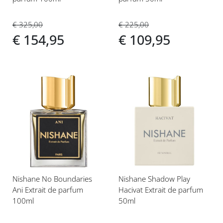
€ 325,00
€ 225,00
€ 154,95
€ 109,95
Voeg
Voeg
toe
toe
aan
aan
verlanglijst
verlanglijst
Nishane No Boundaries
Nishane Shadow Play
Ani Extrait de parfum
Hacivat Extrait de parfum
100ml
50ml