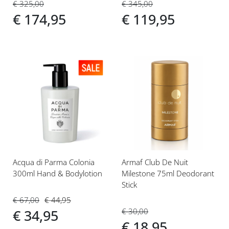
€ 325,00
€ 345,00
€ 174,95
€ 119,95
Voeg
Voeg
toe
toe
aan
aan
verlanglijst
verlanglijst
Acqua di Parma Colonia
Armaf Club De Nuit
300ml Hand & Bodylotion
Milestone 75ml Deodorant
Stick
€ 67,00
€ 44,95
€ 30,00
€ 34,95
€ 18,95