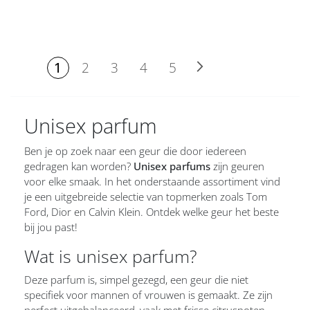
PAGINA
U lees momenteel pagina
Pagina
Pagina
Pagina
Volgende
Pagina
Pagina
1
2
3
4
5
Unisex parfum
Ben je op zoek naar een geur die door iedereen
gedragen kan worden?
Unisex parfums
zijn geuren
voor elke smaak. In het onderstaande assortiment vind
je een uitgebreide selectie van topmerken zoals Tom
Ford, Dior en Calvin Klein. Ontdek welke geur het beste
bij jou past!
Wat is unisex parfum?
Deze parfum is, simpel gezegd, een geur die niet
specifiek voor mannen of vrouwen is gemaakt. Ze zijn