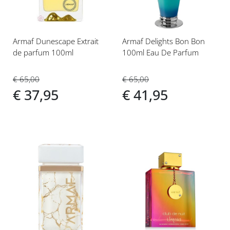
Armaf Dunescape Extrait
Armaf Delights Bon Bon
de parfum 100ml
100ml Eau De Parfum
€ 65,00
€ 65,00
€ 37,95
€ 41,95
Voeg
Voeg
toe
toe
aan
aan
verlanglijst
verlanglijst