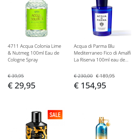
toe
toe
aan
aan
verlanglijst
verlanglijst
4711 Acqua Colonia Lime
Acqua di Parma Blu
& Nutmeg 100ml Eau de
Mediterraneo Fico di Amalfi
Cologne Spray
La Riserva 100ml eau de
parfum
€ 39,95
€ 230,00
€ 189,95
€ 29,95
€ 154,95
Voeg
Voeg
toe
toe
aan
aan