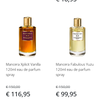
Voeg
Voeg
toe
toe
aan
aan
verlanglijst
verlanglijst
Mancera Xplicit Vanilla
Mancera Fabulous Yuzu
120ml eau de parfum
120ml eau de parfum
spray
spray
€ 150,00
€ 150,00
€ 116,95
€ 99,95