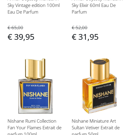
Sky Vintage edition 100ml
Sky Elixir 60ml Eau De
Eau De Parfum
Parfum
€ 65,00
€ 52,00
€ 39,95
€ 31,95
Voeg
Voeg
toe
toe
aan
aan
verlanglijst
verlanglijst
Nishane Rumi Collection
Nishane Miniature Art
Fan Your Flames Extrait de
Sultan Vetiver Extrait de
parfum 100ml
parfum 50ml