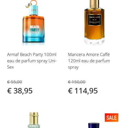
Voeg
Voeg
toe
toe
aan
aan
verlanglijst
verlanglijst
Armaf Beach Party 100ml
Mancera Amore Caffé
eau de parfum spray Uni-
120ml eau de parfum
Sex
spray
€ 55,00
€ 150,00
€ 38,95
€ 114,95
Voeg
Voeg