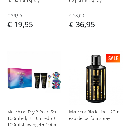
de parfum spray
de parfum spray
€ 39,95
€ 58,00
€ 19,95
€ 36,95
Voeg
Voeg
toe
toe
aan
aan
verlanglijst
verlanglijst
Moschino Toy 2 Pearl Set
Mancera Black Line 120ml
100ml edp + 10ml edp +
eau de parfum spray
100ml showergel + 100ml