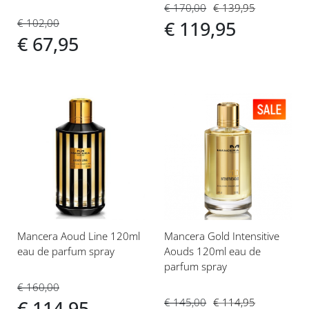
bodylotion
€ 170,00
€ 139,95
€ 102,00
€ 119,95
€ 67,95
Voeg
Voeg
toe
toe
aan
aan
verlanglijst
verlanglijst
Mancera Aoud Line 120ml
Mancera Gold Intensitive
eau de parfum spray
Aouds 120ml eau de
parfum spray
€ 160,00
€ 145,00
€ 114,95
€ 114,95