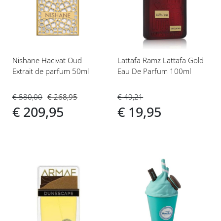
aan
aan
verlanglijst
verlanglijst
Nishane Hacivat Oud
Lattafa Ramz Lattafa Gold
Extrait de parfum 50ml
Eau De Parfum 100ml
€ 580,00
€ 268,95
€ 49,21
€ 209,95
€ 19,95
Voeg
Voeg
toe
toe
aan
aan
verlanglijst
verlanglijst