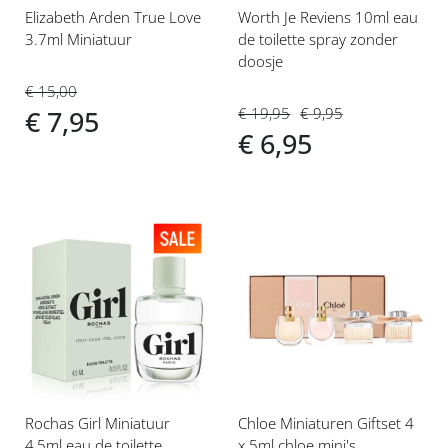
Elizabeth Arden True Love
Worth Je Reviens 10ml eau
3.7ml Miniatuur
de toilette spray zonder
doosje
€ 15,00
€ 19,95
€ 9,95
€ 7,95
€ 6,95
Voeg
Voeg
toe
toe
aan
aan
verlanglijst
verlanglijst
Rochas Girl Miniatuur
Chloe Miniaturen Giftset 4
4,5ml eau de toilette
x 5ml chloe mini's