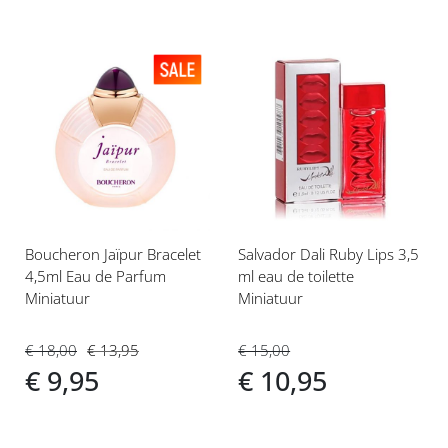
Voeg
Voeg
toe
toe
aan
aan
verlanglijst
verlanglijst
Boucheron Jaïpur Bracelet
Salvador Dali Ruby Lips 3,5
4,5ml Eau de Parfum
ml eau de toilette
Miniatuur
Miniatuur
€ 18,00
€ 13,95
€ 15,00
€ 9,95
€ 10,95