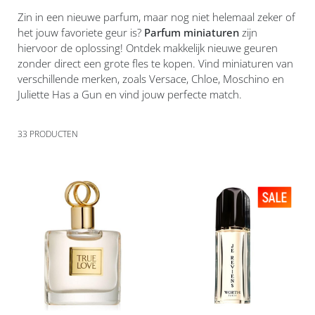
Zin in een nieuwe parfum, maar nog niet helemaal zeker of
het jouw favoriete geur is?
Parfum miniaturen
zijn
hiervoor de oplossing! Ontdek makkelijk nieuwe geuren
zonder direct een grote fles te kopen. Vind miniaturen van
verschillende merken, zoals Versace, Chloe, Moschino en
Juliette Has a Gun en vind jouw perfecte match.
33
PRODUCTEN
Voeg
Voeg
toe
toe
aan
aan
verlanglijst
verlanglijst