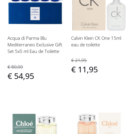
aan
aan
verlanglijst
verlanglijst
Acqua di Parma Blu
Calvin Klein CK One 15ml
Mediterraneo Exclusive Gift
eau de toilette
Set 5x5 ml Eau de Toilette
€ 21,95
€ 80,00
€ 11,95
€ 54,95
Voeg
Voeg
toe
toe
aan
aan
verlanglijst
verlanglijst