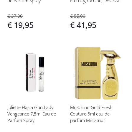
de Parfum Spray
Eternity, Ck One, Obsession
,Escape
€ 37,00
€ 55,00
€ 19,95
€ 41,95
Voeg
Voeg
toe
toe
aan
aan
verlanglijst
verlanglijst
Juliette Has a Gun Lady
Moschino Gold Fresh
Vengeance 7,5ml Eau de
Couture 5ml eau de
Parfum Spray
parfum Miniatuur