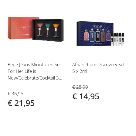
Voeg
Voeg
toe
toe
aan
aan
verlanglijst
verlanglijst
Pepe Jeans Miniaturen Set
Afnan 9 pm Discovery Set
For Her Life is
5 x 2ml
Now/Celebrate/Cocktail 3x
15ml
€ 25,00
€ 36,95
€ 14,95
€ 21,95