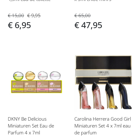
€ 15,00
€ 9,95
€ 65,00
€ 6,95
€ 47,95
Voeg
Voeg
toe
toe
aan
aan
verlanglijst
verlanglijst
DKNY Be Delicious
Carolina Herrera Good Girl
Miniaturen Set Eau de
Miniaturen Set 4 x 7ml eau
Parfum 4 x 7ml
de parfum