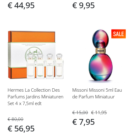
€ 44,95
€ 9,95
Voeg
Voeg
toe
toe
aan
aan
verlanglijst
verlanglijst
Hermes La Collection Des
Missoni Missoni 5ml Eau
Parfums Jardins Miniaturen
de Parfum Miniatuur
Set 4 x 7,5ml edt
€ 15,00
€ 11,95
€ 80,00
€ 7,95
€ 56,95