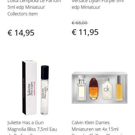
Lolita Lempicka Le Parfum
Versace Dylan Purple 5ml
5ml edp Miniatuur
edp Miniatuur
Collectors Item
€ 68,00
€ 11,95
€ 14,95
Voeg
Voeg
toe
toe
aan
aan
verlanglijst
verlanglijst
Juliette Has a Gun
Calvin Klein Dames
Magnolia Bliss 7,5ml Eau
Miniaturen set 4x 15ml