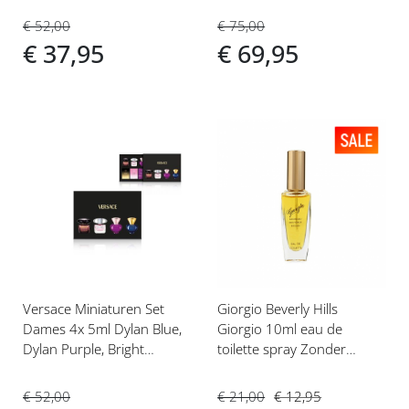
€ 52,00
€ 75,00
€ 37,95
€ 69,95
Voeg
Voeg
toe
toe
aan
aan
verlanglijst
verlanglijst
Versace Miniaturen Set
Giorgio Beverly Hills
Dames 4x 5ml Dylan Blue,
Giorgio 10ml eau de
Dylan Purple, Bright
toilette spray Zonder
Crystal, Crystal Noir
Verpakking
€ 52,00
€ 21,00
€ 12,95