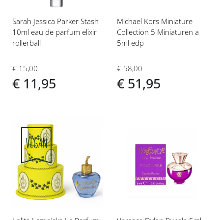
Sarah Jessica Parker Stash
Michael Kors Miniature
10ml eau de parfum elixir
Collection 5 Miniaturen a
rollerball
5ml edp
€ 15,00
€ 58,00
€ 11,95
€ 51,95
Voeg
Voeg
toe
toe
aan
aan
verlanglijst
verlanglijst