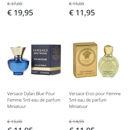
€ 37,00
€ 15,00
€ 19,95
€ 11,95
Voeg
Voeg
toe
toe
aan
aan
verlanglijst
verlanglijst
Versace Dylan Blue Pour
Versace Eros pour Femme
Femme 5ml eau de parfum
5ml eau de parfum
Miniatuur
Miniatuur
€ 15,00
€ 14,95