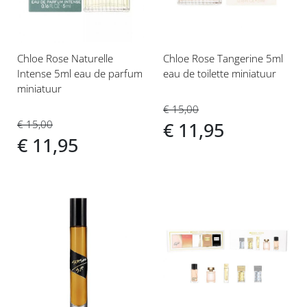
Chloe Rose Naturelle
Chloe Rose Tangerine 5ml
Intense 5ml eau de parfum
eau de toilette miniatuur
miniatuur
€ 15,00
€ 15,00
€ 11,95
€ 11,95
Voeg
Voeg
toe
toe
aan
aan
verlanglijst
verlanglijst