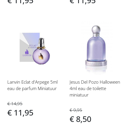
€ 11,95
€ 11,95
Voeg
Voeg
toe
toe
aan
aan
verlanglijst
verlanglijst
Lanvin Eclat d'Arpege 5ml
Jesus Del Pozo Halloween
eau de parfum Miniatuur
4ml eau de toilette
miniatuur
€ 14,95
€ 9,95
€ 11,95
€ 8,50