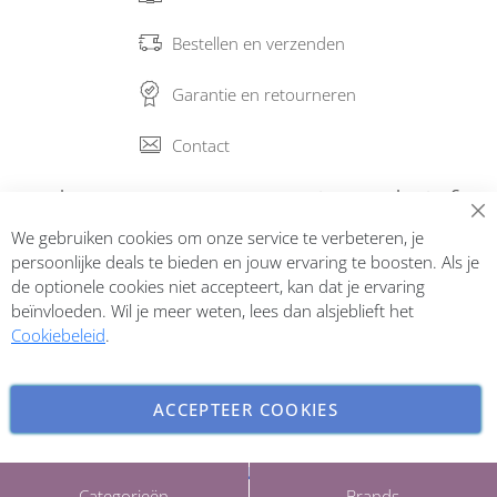
Bestellen en verzenden
Garantie en retourneren
Contact
Abonneer op onze nieuwsbrief
We gebruiken cookies om onze service te verbeteren, je
Inschrijven
persoonlijke deals te bieden en jouw ervaring te boosten. Als je
de optionele cookies niet accepteert, kan dat je ervaring
beïnvloeden. Wil je meer weten, lees dan alsjeblieft het
Cookiebeleid
.
ACCEPTEER COOKIES
INSTELLINGEN AANPASSEN
Copyright © 2026 ParfumCenter.nl. All rights reserved.
Categorieën
Brands