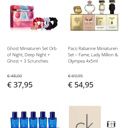
Voeg
Voeg
toe
toe
aan
aan
verlanglijst
verlanglijst
Ghost Miniaturen Set Orb
Paco Rabanne Miniaturen
of Night, Deep Night +
Set – Fame, Lady Million &
Ghost + 3 Scrunchies
Olympea 4x5ml
€ 48,00
€ 69,95
€ 37,95
€ 54,95
Voeg
Voeg
toe
toe