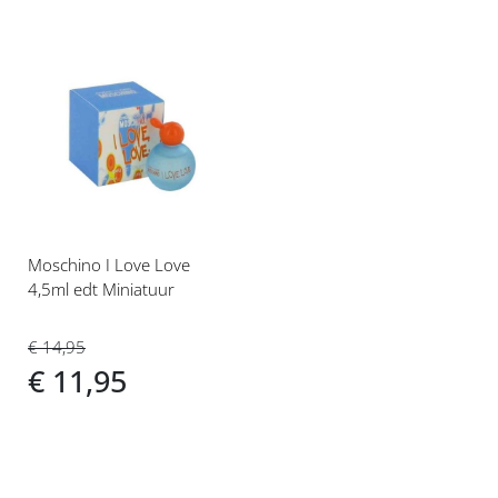
Voeg
toe
aan
verlanglijst
Moschino I Love Love
4,5ml edt Miniatuur
€ 14,95
€ 11,95