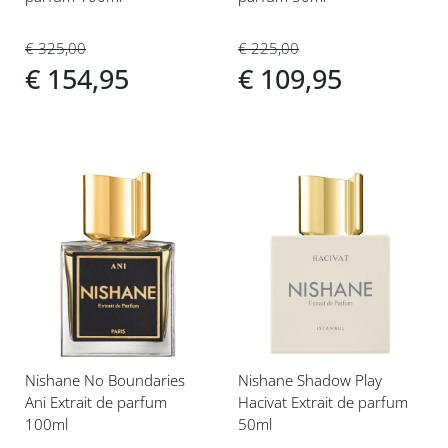
€ 325,00
€ 225,00
€ 154,95
€ 109,95
Voeg
Voeg
toe
toe
aan
aan
verlanglijst
verlanglijst
Nishane No Boundaries
Nishane Shadow Play
Ani Extrait de parfum
Hacivat Extrait de parfum
100ml
50ml