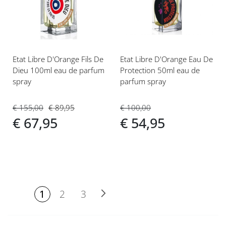
verlanglijst
verlanglijst
Etat Libre D'Orange Fils De
Etat Libre D'Orange Eau De
Dieu 100ml eau de parfum
Protection 50ml eau de
spray
parfum spray
€ 155,00
€ 89,95
€ 100,00
€ 67,95
€ 54,95
PAGINA
U lees momenteel
Pagina
Pagina
Volgende
Pagina
1
2
3
pagina