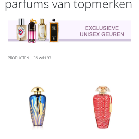
parfums van topmerken
PRODUCTEN
1
-
36
VAN
93
Voeg
Voeg
toe
toe
aan
aan
verlanglijst
verlanglijst