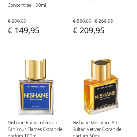
Concentrée 100ml
€ 580,00
€ 268,95
€ 290,00
€ 209,95
€ 149,95
Voeg
Voeg
toe
toe
aan
aan
verlanglijst
verlanglijst
Nishane Rumi Collection
Nishane Miniature Art
Fan Your Flames Extrait de
Sultan Vetiver Extrait de
parfum 100ml
parfum 50ml