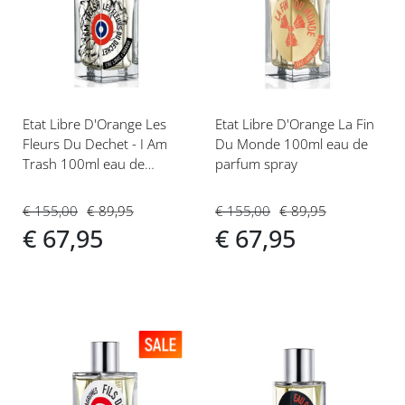
aan
aan
verlanglijst
verlanglijst
Etat Libre D'Orange Les
Etat Libre D'Orange La Fin
Fleurs Du Dechet - I Am
Du Monde 100ml eau de
Trash 100ml eau de
parfum spray
parfum spray
€ 155,00
€ 89,95
€ 155,00
€ 89,95
€ 67,95
€ 67,95
Voeg
Voeg
toe
toe
aan
aan