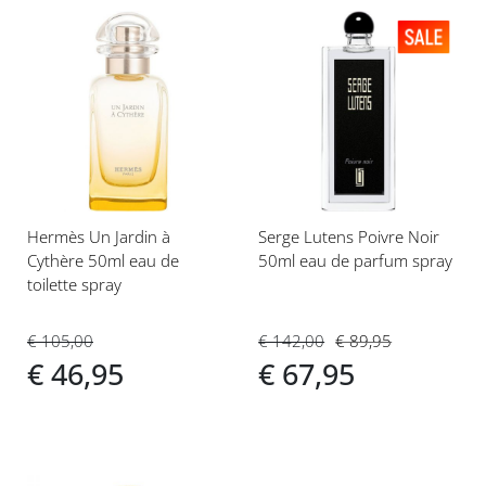
Voeg
Voeg
toe
toe
aan
aan
verlanglijst
verlanglijst
Hermès Un Jardin à
Serge Lutens Poivre Noir
Cythère 50ml eau de
50ml eau de parfum spray
toilette spray
€ 142,00
€ 89,95
€ 105,00
€ 67,95
€ 46,95