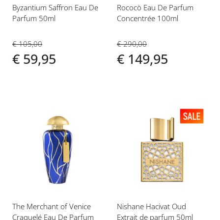
Byzantium Saffron Eau De
Rococò Eau De Parfum
Parfum 50ml
Concentrée 100ml
€ 105,00
€ 290,00
€ 59,95
€ 149,95
Voeg
Voeg
toe
toe
aan
aan
verlanglijst
verlanglijst
The Merchant of Venice
Nishane Hacivat Oud
Craquelé Eau De Parfum
Extrait de parfum 50ml