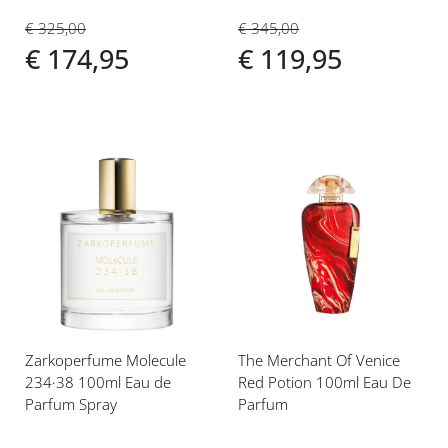
€ 325,00
€ 345,00
€ 174,95
€ 119,95
Voeg
Voeg
toe
toe
aan
aan
verlanglijst
verlanglijst
Zarkoperfume Molecule
The Merchant Of Venice
234·38 100ml Eau de
Red Potion 100ml Eau De
Parfum Spray
Parfum