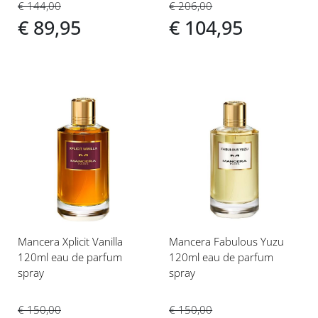
€ 144,00
€ 206,00
€ 89,95
€ 104,95
Voeg
Voeg
toe
toe
aan
aan
verlanglijst
verlanglijst
Mancera Xplicit Vanilla
Mancera Fabulous Yuzu
120ml eau de parfum
120ml eau de parfum
spray
spray
€ 150,00
€ 150,00