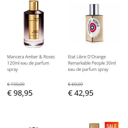
Voeg
Voeg
toe
toe
aan
aan
verlanglijst
verlanglijst
Mancera Amber & Roses
Etat Libre D'Orange
120ml eau de parfum
Remarkable People 30ml
spray
eau de parfum spray
€ 150,00
€ 60,00
€ 98,95
€ 42,95