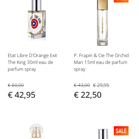
Voeg
Voeg
toe
toe
aan
aan
verlanglijst
verlanglijst
Etat Libre D'Orange Exit
P. Frapin & Cie The Orchid
The King 30ml eau de
Man 15ml eau de parfum
parfum spray
spray
€ 60,00
€ 43,00
€ 29,95
€ 42,95
€ 22,50
Voeg
Voeg