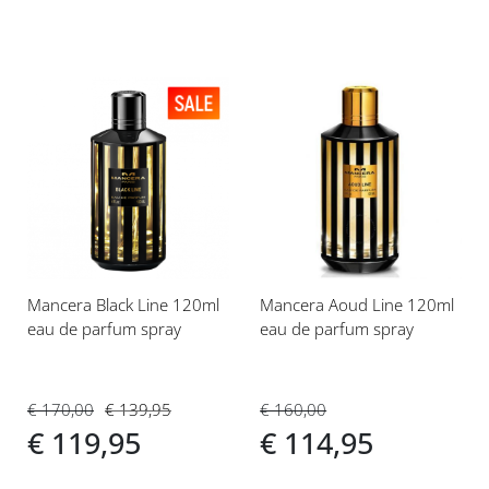
Voeg
Voeg
toe
toe
aan
aan
verlanglijst
verlanglijst
Mancera Black Line 120ml
Mancera Aoud Line 120ml
eau de parfum spray
eau de parfum spray
€ 170,00
€ 139,95
€ 160,00
€ 119,95
€ 114,95