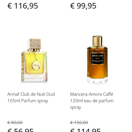
€ 116,95
€ 99,95
Voeg
Voeg
toe
toe
aan
aan
verlanglijst
verlanglijst
Armaf Club de Nuit Oud
Mancera Amore Caffé
105ml Parfum spray
120ml eau de parfum
spray
€ 80,00
€ 150,00
€ 56,95
€ 114,95