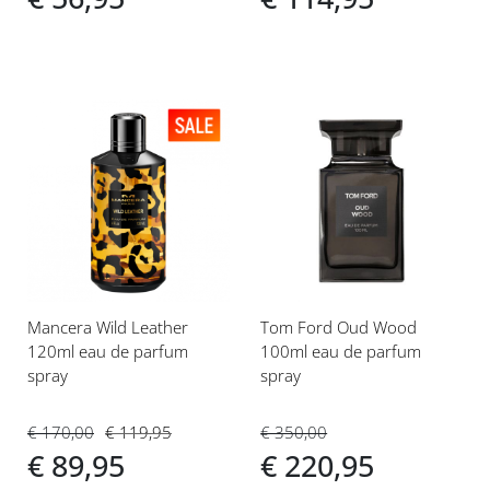
Voeg
Voeg
toe
toe
aan
aan
verlanglijst
verlanglijst
Mancera Wild Leather
Tom Ford Oud Wood
120ml eau de parfum
100ml eau de parfum
spray
spray
€ 170,00
€ 119,95
€ 350,00
€ 89,95
€ 220,95