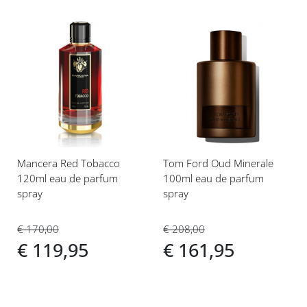
Voeg
Voeg
toe
toe
aan
aan
verlanglijst
verlanglijst
Mancera Red Tobacco
Tom Ford Oud Minerale
120ml eau de parfum
100ml eau de parfum
spray
spray
€ 170,00
€ 208,00
€ 119,95
€ 161,95