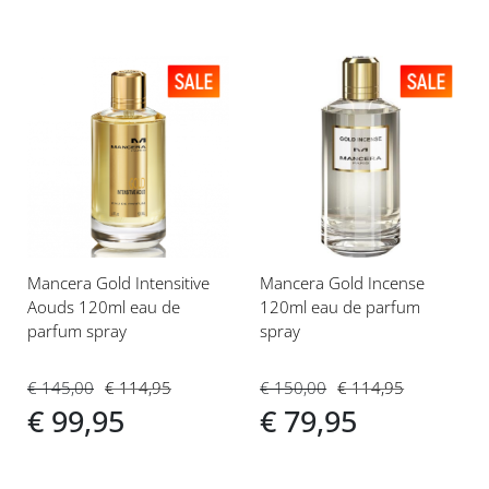
Voeg
Voeg
toe
toe
aan
aan
verlanglijst
verlanglijst
Mancera Gold Intensitive
Mancera Gold Incense
Aouds 120ml eau de
120ml eau de parfum
parfum spray
spray
€ 145,00
€ 114,95
€ 150,00
€ 114,95
€ 99,95
€ 79,95