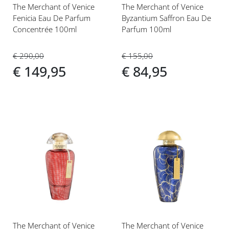
The Merchant of Venice
The Merchant of Venice
Fenicia Eau De Parfum
Byzantium Saffron Eau De
Concentrée 100ml
Parfum 100ml
€ 290,00
€ 155,00
€ 149,95
€ 84,95
Voeg
Voeg
toe
toe
aan
aan
verlanglijst
verlanglijst
The Merchant of Venice
The Merchant of Venice