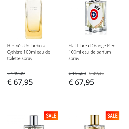
toe
toe
aan
aan
verlanglijst
verlanglijst
Hermès Un Jardin à
Etat Libre d'Orange Rien
Cythère 100ml eau de
100ml eau de parfum
toilette spray
spray
€ 140,00
€ 155,00
€ 89,95
€ 67,95
€ 67,95
Voeg
Voeg
toe
toe