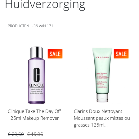
Huidverzorging
PRODUCTEN
1
-
36
VAN
171
Voeg
Voeg
toe
toe
aan
aan
verlanglijst
verlanglijst
Clinique Take The Day Off
Clarins Doux Nettoyant
125ml Makeup Remover
Moussant peaux mixtes ou
grasses 125ml
Gezichtsreiniger
€ 29,50
€ 19,95