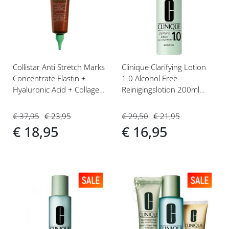
aan
aan
verlanglijst
verlanglijst
Collistar Anti Stretch Marks
Clinique Clarifying Lotion
Concentrate Elastin +
1.0 Alcohol Free
Hyaluronic Acid + Collagen
Reinigingslotion 200ml
150ml
Droge of Gevoelige Huid
€ 37,95
€ 23,95
€ 29,50
€ 21,95
€ 18,95
€ 16,95
Voeg
Voeg
toe
toe
aan
aan
verlanglijst
verlanglijst