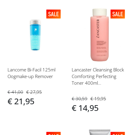
Voeg
Voeg
toe
toe
aan
aan
verlanglijst
verlanglijst
Lancome Bi-Facil 125ml
Lancaster Cleansing Block
Oogmake-up Remover
Comforting Perfecting
Toner 400ml
Gezichtslotion
€ 41,00
€ 27,95
€ 30,59
€ 19,95
€ 21,95
€ 14,95