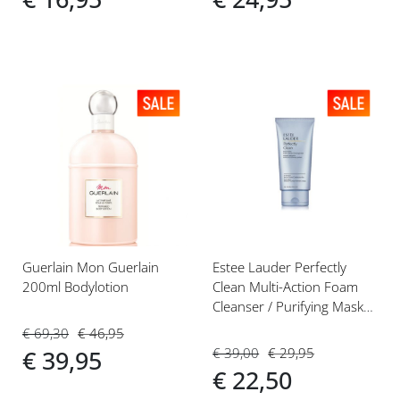
Voeg
Voeg
toe
toe
aan
aan
verlanglijst
verlanglijst
Guerlain Mon Guerlain
Estee Lauder Perfectly
200ml Bodylotion
Clean Multi-Action Foam
Cleanser / Purifying Mask
150ml Reinigingsschuim
€ 69,30
€ 46,95
€ 39,00
€ 29,95
€ 39,95
€ 22,50