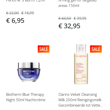
areas 150ml
€ 22,00
€ 16,95
€ 60,50
€ 39,95
€ 6,95
€ 32,95
Voeg
Voeg
toe
toe
aan
aan
verlanglijst
verlanglijst
Biotherm Blue Therapy
Clarins Velvet Cleansing
Night 50ml Nachtcrème
Milk 200ml Reinigingsmelk
Gecombineerde tot Vette