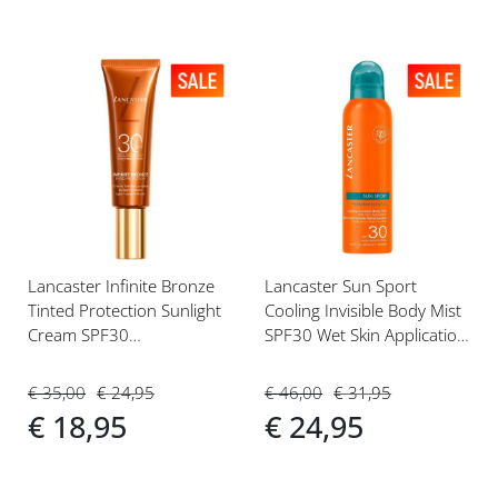
Voeg
Voeg
toe
toe
aan
aan
verlanglijst
verlanglijst
Lancaster Infinite Bronze
Lancaster Sun Sport
Tinted Protection Sunlight
Cooling Invisible Body Mist
Cream SPF30
SPF30 Wet Skin Application
Light/Medium 50ml
200ml
€ 35,00
€ 24,95
€ 46,00
€ 31,95
€ 18,95
€ 24,95