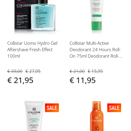
toe
toe
aan
aan
verlanglijst
verlanglijst
Collistar Uomo Hydro Gel
Collistar Multi-Active
Aftershave Fresh Effect
Deodorant 24 Hours Roll-
100ml
On 75ml Deodorant Roll-
on (dames)
€ 39,00
€ 27,95
€ 21,00
€ 15,95
€ 21,95
€ 11,95
Voeg
Voeg
toe
toe
aan
aan