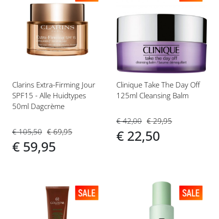
Voeg
Voeg
toe
toe
aan
aan
verlanglijst
verlanglijst
Clarins Extra-Firming Jour
Clinique Take The Day Off
SPF15 - Alle Huidtypes
125ml Cleansing Balm
50ml Dagcrème
€ 42,00
€ 29,95
€ 105,50
€ 69,95
€ 22,50
€ 59,95
Voeg
Voeg
toe
toe