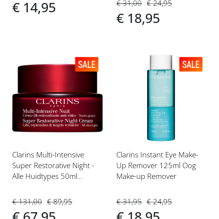
€ 31,00
€ 24,95
€ 14,95
€ 18,95
Voeg
Voeg
toe
toe
aan
aan
verlanglijst
verlanglijst
Clarins Multi-Intensive
Clarins Instant Eye Make-
Super Restorative Night -
Up Remover 125ml Oog
Alle Huidtypes 50ml
Make-up Remover
Nachtcréme
€ 131,00
€ 89,95
€ 31,95
€ 24,95
€ 67,95
€ 18,95