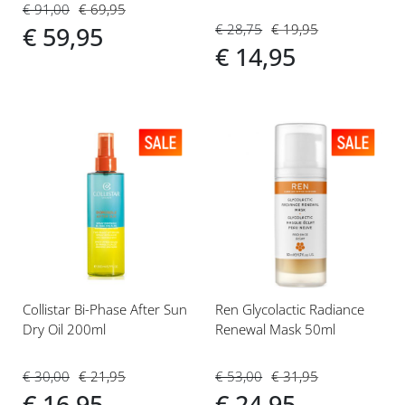
Huid
€ 91,00
€ 69,95
€ 28,75
€ 19,95
€ 59,95
€ 14,95
Voeg
Voeg
toe
toe
aan
aan
verlanglijst
verlanglijst
Collistar Bi-Phase After Sun
Ren Glycolactic Radiance
Dry Oil 200ml
Renewal Mask 50ml
€ 30,00
€ 21,95
€ 53,00
€ 31,95
€ 16,95
€ 24,95