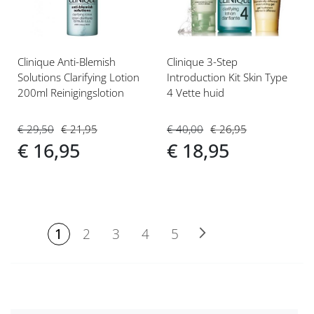
Clinique Anti-Blemish
Clinique 3-Step
Solutions Clarifying Lotion
Introduction Kit Skin Type
200ml Reinigingslotion
4 Vette huid
€ 29,50
€ 21,95
€ 40,00
€ 26,95
€ 16,95
€ 18,95
PAGINA
U lees momenteel pagina
Pagina
Pagina
Pagina
Volgende
Pagina
Pagina
1
2
3
4
5