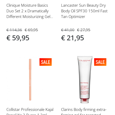
Clinique Moisture Basics
Lancaster Sun Beauty Dry
Duo Set 2 x Dramatically
Body Oil SPF30 150ml Fast
Different Moisturizing Gel
Tan Optimizer
125ml Gecombineerde/
Vette Huid (3,4)
€ 114,36
€ 69,95
€ 41,00
€ 27,95
€ 59,95
€ 21,95
Voeg
Voeg
toe
toe
aan
aan
verlanglijst
verlanglijst
Collistar Professionale Kajal
Clarins Body firming extra-
Pencil Nr 3 Burro 1,2ml
firming gel for targeted