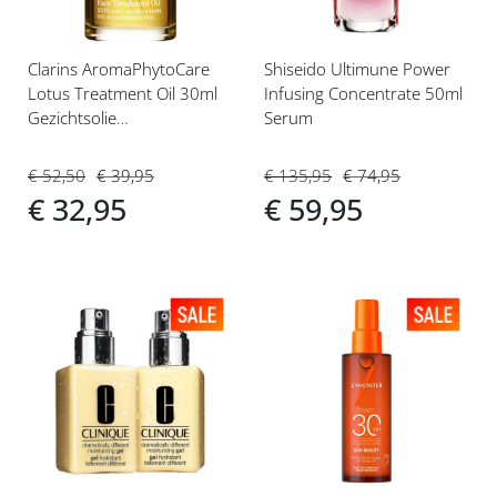
Clarins AromaPhytoCare
Shiseido Ultimune Power
Lotus Treatment Oil 30ml
Infusing Concentrate 50ml
Gezichtsolie
Serum
Gecombineerde tot Vette
Huid
€ 52,50
€ 39,95
€ 135,95
€ 74,95
€ 32,95
€ 59,95
Voeg
Voeg
toe
toe
aan
aan
verlanglijst
verlanglijst