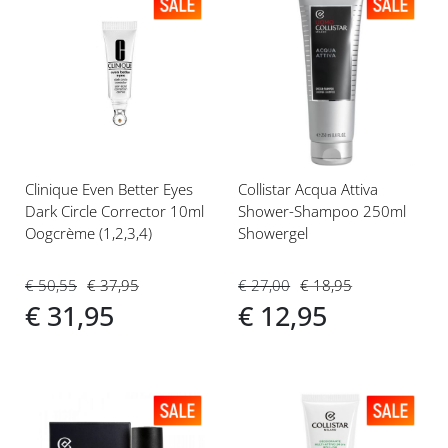
Voeg
Voeg
toe
toe
aan
aan
verlanglijst
verlanglijst
Clinique Even Better Eyes
Collistar Acqua Attiva
Dark Circle Corrector 10ml
Shower-Shampoo 250ml
Oogcrème (1,2,3,4)
Showergel
€ 50,55
€ 37,95
€ 27,00
€ 18,95
€ 31,95
€ 12,95
Voeg
Voeg