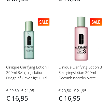
Voeg
Voeg
toe
toe
aan
aan
verlanglijst
verlanglijst
Clinique Clarifying Lotion 1
Clinique Clarifying Lotion 3
200ml Reinigingslotion
Reinigingslotion 200ml
Droge of Gevoelige Huid
Gecombineerde/ Vette
Huid
€ 29,50
€ 21,95
€ 29,50
€ 21,95
€ 16,95
€ 16,95