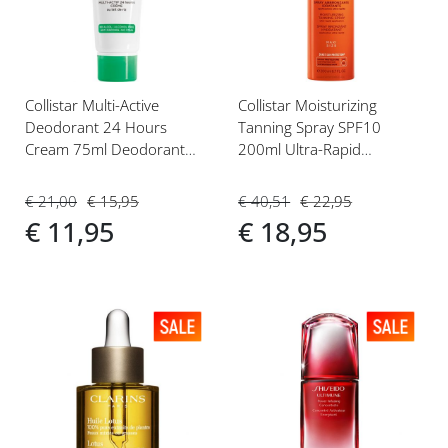
verlanglijst
verlanglijst
Collistar Multi-Active
Collistar Moisturizing
Deodorant 24 Hours
Tanning Spray SPF10
Cream 75ml Deodorant
200ml Ultra-Rapid
Crème (dames)
Application
€ 21,00
€ 15,95
€ 40,51
€ 22,95
€ 11,95
€ 18,95
Voeg
Voeg
toe
toe
aan
aan
verlanglijst
verlanglijst