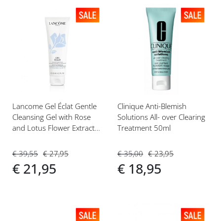
Voeg
Voeg
toe
toe
aan
aan
verlanglijst
verlanglijst
Lancome Gel Éclat Gentle
Clinique Anti-Blemish
Cleansing Gel with Rose
Solutions All- over Clearing
and Lotus Flower Extracts
Treatment 50ml
125ml
€ 39,55
€ 27,95
€ 35,00
€ 23,95
€ 21,95
€ 18,95