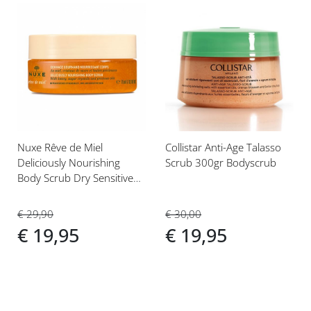
Voeg
Voeg
toe
toe
aan
aan
verlanglijst
verlanglijst
Nuxe Rêve de Miel
Collistar Anti-Age Talasso
Deliciously Nourishing
Scrub 300gr Bodyscrub
Body Scrub Dry Sensitive
Skin 175ml
€ 30,00
€ 29,90
€ 19,95
€ 19,95