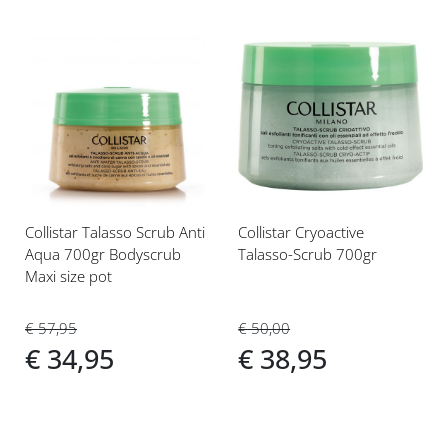
Voeg
Voeg
toe
toe
aan
aan
verlanglijst
verlanglijst
Collistar Talasso Scrub Anti
Collistar Cryoactive
Aqua 700gr Bodyscrub
Talasso-Scrub 700gr
Maxi size pot
€ 50,00
€ 57,95
€ 38,95
€ 34,95