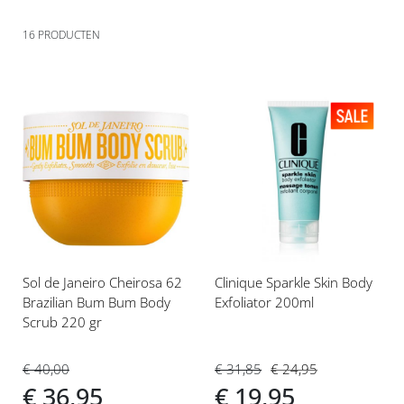
16
PRODUCTEN
Voeg
Voeg
toe
toe
aan
aan
verlanglijst
verlanglijst
Sol de Janeiro Cheirosa 62
Clinique Sparkle Skin Body
Brazilian Bum Bum Body
Exfoliator 200ml
Scrub 220 gr
€ 31,85
€ 24,95
€ 40,00
€ 19,95
€ 36,95