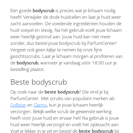
Een goede
bodyscrub
is precies wat je lichaam nodig
heeft! Verwijder de dode huidcellen en laat je huid weer
zacht aanvoelen. De voedende ingrediënten houden de
huid soepel en stevig. Na het gebruik voelt jouw lichaam
weer heerlijk gezond aan. Jouw huid kan niet meer
zonder, dus bestel jouw bodyscrub bij ParfumCenter!
Vergeet ook geen kijkje te nemen bij onze fijne
gezichtsscrubs. Laat je lichaam morgen al profiteren van
de
bodyscrub
, wanneer je vandaag vóór 18:00 uur je
bestelling plaatst.
Beste bodyscrub
Op zoek naar de
beste bodyscrub
? Die vind je bij
ParfumCenter. Met scrubs van populaire merken als
Collistar
en
Clarins
, kun je jouw lichaam heerlijk
verzorgen. Bekijk welke scrub de gewenste werking
heeft voor jouw huid en ervaar het! Na gebruik is jouw
huid weer heerlijk verzorgd en voelt het zijdezacht aan.
Voel je lekker in je vel en bestel de
beste bodyscrub
bij