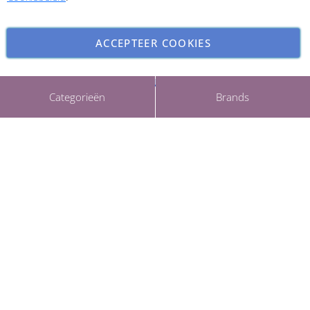
ACCEPTEER COOKIES
INSTELLINGEN AANPASSEN
Copyright © 2026 ParfumCenter.nl. All rights reserved.
Categorieën
Brands