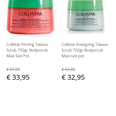
Voeg
Voeg
toe
toe
aan
aan
verlanglijst
verlanglijst
Collistar Firming Talasso
Collistar Energizing Talasso
Scrub 700gr Bodyscrub
Scrub 700gr Bodyscrub
Maxi Size Pot
Maxi size pot
€ 57,95
€ 53,55
€ 33,95
€ 32,95