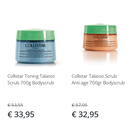
Voeg
Voeg
toe
toe
aan
aan
verlanglijst
verlanglijst
Collistar Toning Talasso
Collistar Talasso Scrub
Scrub 700g Bodyscrub
Anti-age 700gr Bodyscrub
€ 53,55
€ 57,95
€ 33,95
€ 32,95