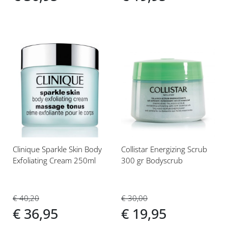
Voeg
Voeg
toe
toe
aan
aan
verlanglijst
verlanglijst
Clinique Sparkle Skin Body
Collistar Energizing Scrub
Exfoliating Cream 250ml
300 gr Bodyscrub
€ 40,20
€ 30,00
€ 36,95
€ 19,95