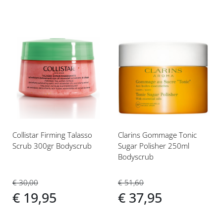
Voeg
Voeg
toe
toe
aan
aan
verlanglijst
verlanglijst
Collistar Firming Talasso
Clarins Gommage Tonic
Scrub 300gr Bodyscrub
Sugar Polisher 250ml
Bodyscrub
€ 30,00
€ 51,60
€ 19,95
€ 37,95