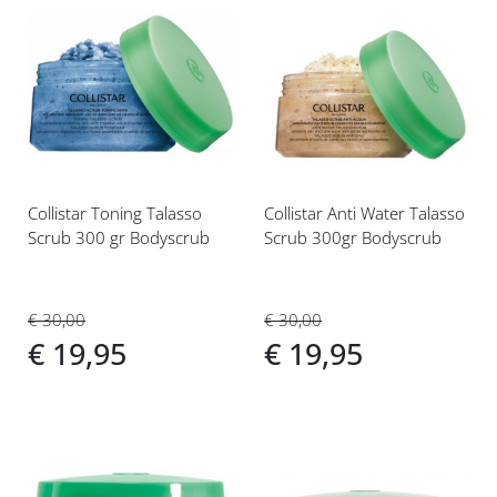
Voeg
Voeg
toe
toe
aan
aan
verlanglijst
verlanglijst
Collistar Toning Talasso
Collistar Anti Water Talasso
Scrub 300 gr Bodyscrub
Scrub 300gr Bodyscrub
€ 30,00
€ 30,00
€ 19,95
€ 19,95