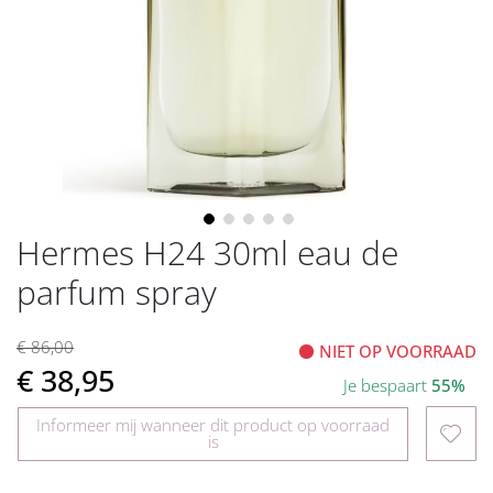
gallerij
Hermes H24 30ml eau de
Ga
naar
parfum spray
het
begin
van
€ 86,00
NIET OP VOORRAAD
de
€ 38,95
Je bespaart
55%
afbeeldingen-
gallerij
Informeer mij wanneer dit product op voorraad
is