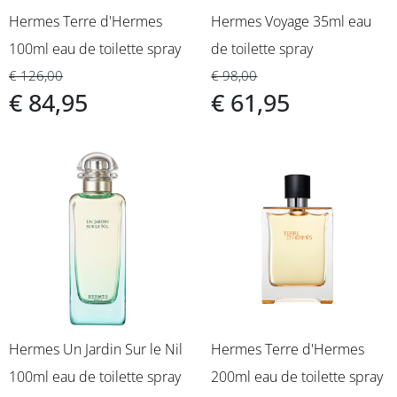
eigen kracht. Ideaal voor dagelijks gebruik, maar met een
Hermes Terre d'Hermes
Hermes Voyage 35ml eau
intensiteit die ook 's avonds tot zijn recht komt.
100ml eau de toilette spray
de toilette spray
Geurprofiel: houtachtig aromatisch
€ 126,00
€ 98,00
Top: scharlei, narcissus
€ 84,95
€ 61,95
Hart: rozenhout
Basis: sclarène
Introductiejaar: 2022
Hermes Un Jardin Sur le Nil
Hermes Terre d'Hermes
100ml eau de toilette spray
200ml eau de toilette spray