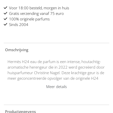
Voor 18:00 besteld, morgen in huis
Gratis verzending vanaf 75 euro
100% originele parfums
Sinds 2004
Omschrijving
Hermès H24 eau de parfum is een intense, houtachtig-
aromatische herengeur die in 2022 werd gecreëerd door
huisparfumeur Christine Nagel. Deze krachtige geur is de
meer geconcentreerde opvolger van de originele H24
eau de toilette en biedt een dieper, rijker geurspoor. H24
Meer details
eau de parfum is ontworpen voor de eigentijdse man:
dynamisch, bewust, en in balans met zijn omgeving. Het
parfum vertegenwoordigt een nieuwe vorm van
mannelijkheid – tegelijk elegant, open en intens.
Productgegevens