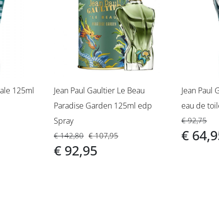
Male 125ml
Jean Paul Gaultier Le Beau
Jean Paul 
Paradise Garden 125ml edp
eau de toil
Spray
€ 92,75
€ 64,9
€ 142,80
€ 107,95
€ 92,95