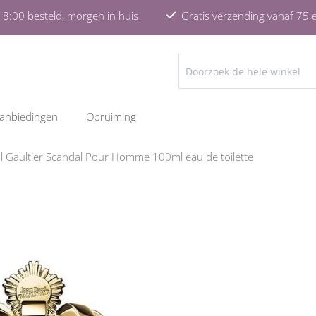
8:00 besteld, morgen in huis
Gratis verzending vanaf 75 
ZOEKEN
anbiedingen
Opruiming
l Gaultier Scandal Pour Homme 100ml eau de toilette