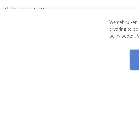
Volg ons online
En blijf op de hoogte
We gebruiken c
ervaring te bo
beïnvloeden. W