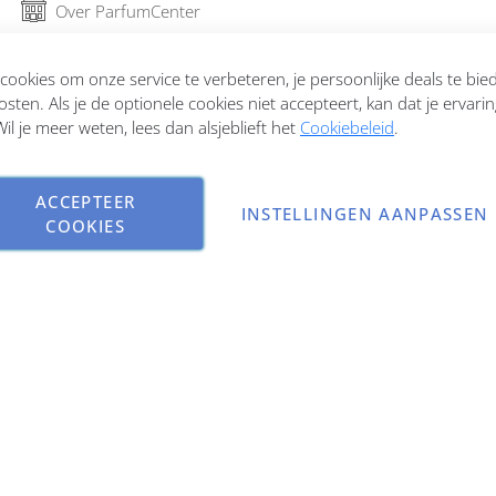
Over ParfumCenter
Bestellen en verzenden
ookies om onze service te verbeteren, je persoonlijke deals te bi
osten. Als je de optionele cookies niet accepteert, kan dat je ervari
Garantie en retourneren
il je meer weten, lees dan alsjeblieft het
Cookiebeleid
.
Contact
ACCEPTEER
INSTELLINGEN AANPASSEN
COOKIES
Copyright © 2026 ParfumCenter.nl. All rights reserved.