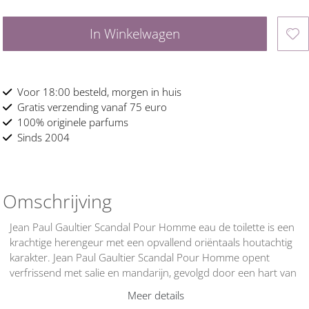
In Winkelwagen
Voor 18:00 besteld, morgen in huis
Gratis verzending vanaf 75 euro
100% originele parfums
Sinds 2004
Omschrijving
Jean Paul Gaultier Scandal Pour Homme eau de toilette is een
krachtige herengeur met een opvallend oriëntaals houtachtig
karakter. Jean Paul Gaultier Scandal Pour Homme opent
verfrissend met salie en mandarijn, gevolgd door een hart van
karamel en tonkaboon dat warmte en sensualiteit toevoegt. De
Meer details
basis geeft diepte met vetiver en rijke houttonen, waardoor