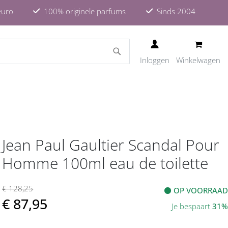
euro
100% originele parfums
Sinds 2004
ZOEKEN
Inloggen
Winkelwagen
Jean Paul Gaultier Scandal Pour
Homme 100ml eau de toilette
€ 128,25
OP VOORRAAD
€ 87,95
Je bespaart
31%