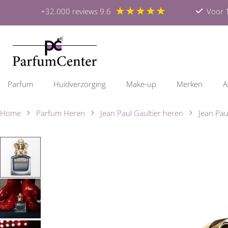
★★★★★
+32.000 reviews 9.6
Voor 1
Parfum
Huidverzorging
Make-up
Merken
A
Home
Parfum Heren
Jean Paul Gaultier heren
Jean Pau
Ga
naar
het
einde
van
de
afbeeldingen-
gallerij