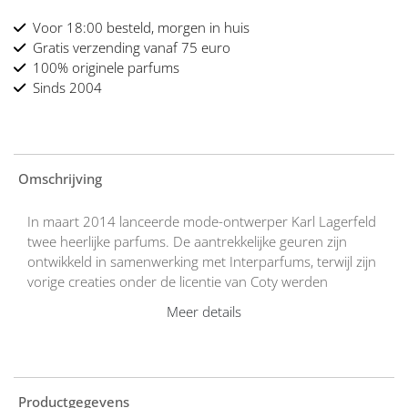
Voor 18:00 besteld, morgen in huis
Gratis verzending vanaf 75 euro
100% originele parfums
Sinds 2004
Omschrijving
In maart 2014 lanceerde mode-ontwerper Karl Lagerfeld
twee heerlijke parfums. De aantrekkelijke geuren zijn
ontwikkeld in samenwerking met Interparfums, terwijl zijn
vorige creaties onder de licentie van Coty werden
uitgegeven. De parfums bestaan uit een mannelijke en
Meer details
een vrouwelijke versie, Karl Lagerfeld for Her eau de
parfum en Karl Lagerfeld for Him eau de toilette.
Karl Lagerfeld for Him is een frisse aromatische fougère
herengeur die opent met verfrissende mandarijn en
lavendelolie. Zijn hart van groene appel en viooltjes is
Productgegevens