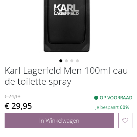
gallerij
Karl Lagerfeld Men 100ml eau
Ga
naar
de toilette spray
het
begin
van
€ 74,18
OP VOORRAAD
de
€ 29,95
Je bespaart
60%
afbeeldingen-
gallerij
In Winkelwagen