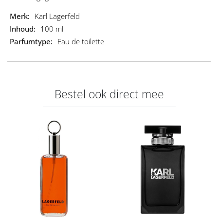
gelegd op een mannelijke basis van amber en
Productgegevens
Karl Lagerfeld
sandelhout.
100 ml
Top : mandarijn en lavendel
Eau de toilette
Hart : groene appel en viooltjes
Basis: amber en sandelhout
Bestel ook direct mee