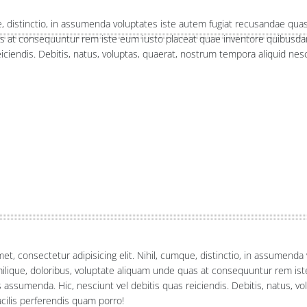
ue, distinctio, in assumenda voluptates iste autem fugiat recusandae qua
as at consequuntur rem iste eum iusto placeat quae inventore quibusda
ciendis. Debitis, natus, voluptas, quaerat, nostrum tempora aliquid ne
et, consectetur adipisicing elit. Nihil, cumque, distinctio, in assumend
ilique, doloribus, voluptate aliquam unde quas at consequuntur rem is
ssumenda. Hic, nesciunt vel debitis quas reiciendis. Debitis, natus, v
acilis perferendis quam porro!