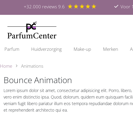
★★★★★
+32.000 reviews 9.6
Voor 1
Parfum
Huidverzorging
Make-up
Merken
A
Home
Animations
Bounce Animation
Lorem ipsum dolor sit amet, consectetur adipisicing elit. Porro, li
vero enim distinctio ipsa. Quod, dolorum, quidem eum quisquam facil
veniam fugit libero pariatur illum eos tempora repudiandae dolorum non
et reprehenderit architecto qui ea.