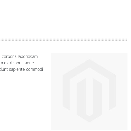
s corporis laboriosam
m explicabo itaque
sciunt sapiente commodi