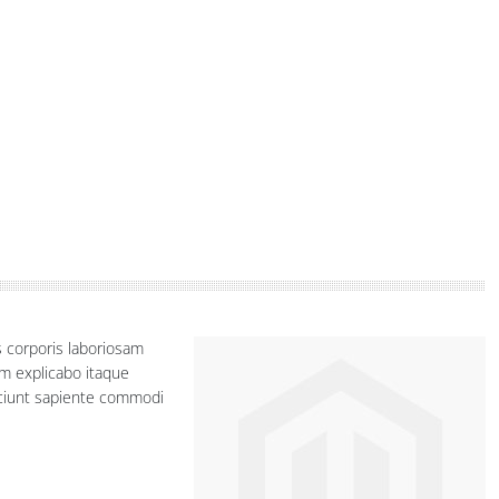
s corporis laboriosam
m explicabo itaque
sciunt sapiente commodi