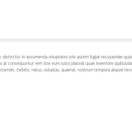
ue, distinctio, in assumenda voluptates iste autem fugiat recusandae qua
as at consequuntur rem iste eum iusto placeat quae inventore quibusda
ciendis. Debitis, natus, voluptas, quaerat, nostrum tempora aliquid ne