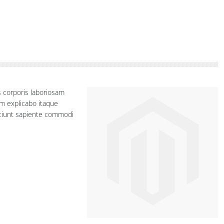
s corporis laboriosam
m explicabo itaque
sciunt sapiente commodi