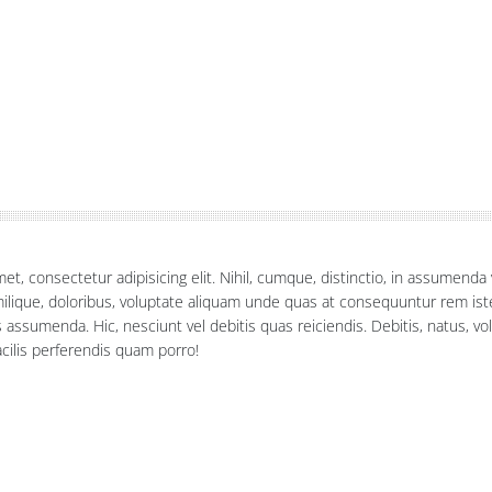
et, consectetur adipisicing elit. Nihil, cumque, distinctio, in assumend
ilique, doloribus, voluptate aliquam unde quas at consequuntur rem is
ssumenda. Hic, nesciunt vel debitis quas reiciendis. Debitis, natus, v
acilis perferendis quam porro!