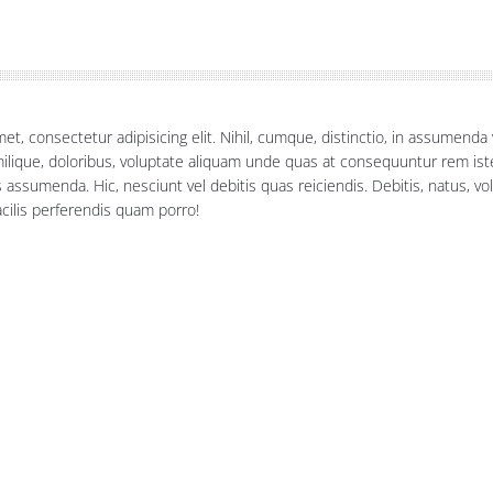
et, consectetur adipisicing elit. Nihil, cumque, distinctio, in assumend
ilique, doloribus, voluptate aliquam unde quas at consequuntur rem is
ssumenda. Hic, nesciunt vel debitis quas reiciendis. Debitis, natus, v
acilis perferendis quam porro!