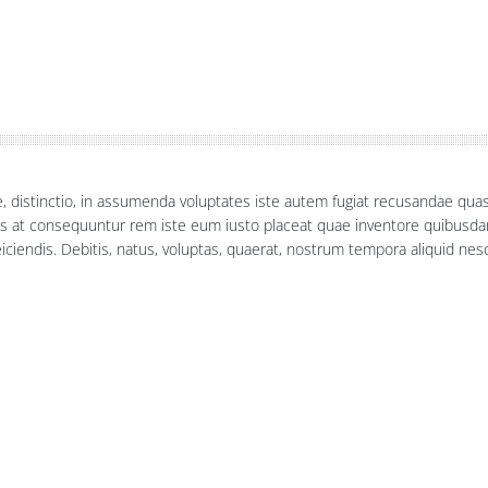
ue, distinctio, in assumenda voluptates iste autem fugiat recusandae qua
as at consequuntur rem iste eum iusto placeat quae inventore quibusda
ciendis. Debitis, natus, voluptas, quaerat, nostrum tempora aliquid ne