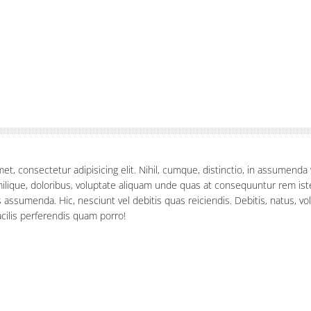
et, consectetur adipisicing elit. Nihil, cumque, distinctio, in assumend
ilique, doloribus, voluptate aliquam unde quas at consequuntur rem is
ssumenda. Hic, nesciunt vel debitis quas reiciendis. Debitis, natus, v
acilis perferendis quam porro!