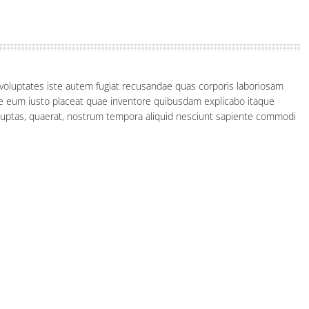
a voluptates iste autem fugiat recusandae quas corporis laboriosam
te eum iusto placeat quae inventore quibusdam explicabo itaque
oluptas, quaerat, nostrum tempora aliquid nesciunt sapiente commodi