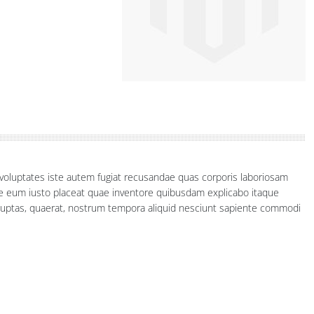
a voluptates iste autem fugiat recusandae quas corporis laboriosam
te eum iusto placeat quae inventore quibusdam explicabo itaque
oluptas, quaerat, nostrum tempora aliquid nesciunt sapiente commodi