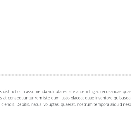
ue, distinctio, in assumenda voluptates iste autem fugiat recusandae qua
as at consequuntur rem iste eum iusto placeat quae inventore quibusda
ciendis. Debitis, natus, voluptas, quaerat, nostrum tempora aliquid ne