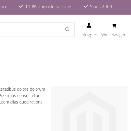
euro
100% originele parfums
Sinds 2004
ZOEKEN
Inloggen
Winkelwagen
sitatibus dolore dolorum
 Possimus consectetur
autem alias quod ratione