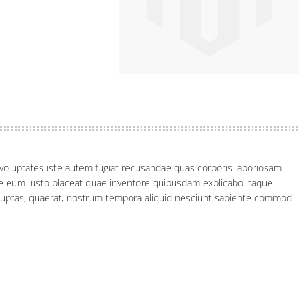
a voluptates iste autem fugiat recusandae quas corporis laboriosam
te eum iusto placeat quae inventore quibusdam explicabo itaque
oluptas, quaerat, nostrum tempora aliquid nesciunt sapiente commodi