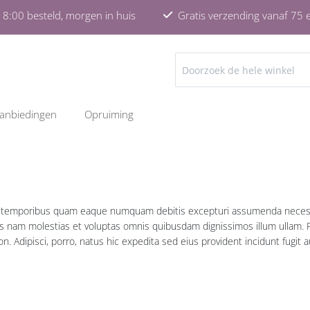
8:00 besteld, morgen in huis
Gratis verzending vanaf 75 
ZOEKEN
anbiedingen
Opruiming
bero, temporibus quam eaque numquam debitis excepturi assumenda neces
is nam molestias et voluptas omnis quibusdam dignissimos illum ullam.
. Adipisci, porro, natus hic expedita sed eius provident incidunt fugit 