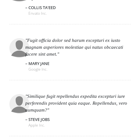
COLLIS TA'EED
Envato Inc.
Fugit officia dolor sed harum excepturi ex iusto
magnam asperiores molestiae qui natus obcaecati
facere sint amet.
MARY JANE
Google Inc.
Similique fugit repellendus expedita excepturi iure
perferendis provident quia eaque. Repellendus, vero
numquam?
STEVE JOBS
Apple Inc.