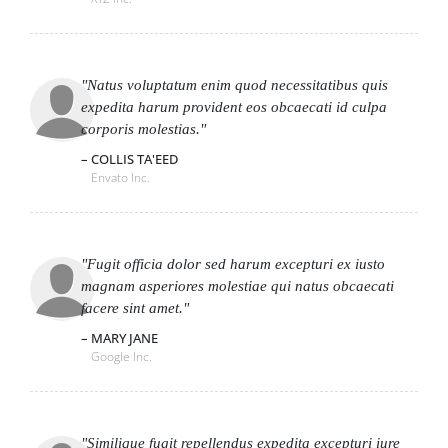
Natus voluptatum enim quod necessitatibus quis
expedita harum provident eos obcaecati id culpa
corporis molestias.
COLLIS TA'EED
Envato Inc.
Fugit officia dolor sed harum excepturi ex iusto
magnam asperiores molestiae qui natus obcaecati
facere sint amet.
MARY JANE
Google Inc.
Similique fugit repellendus expedita excepturi iure