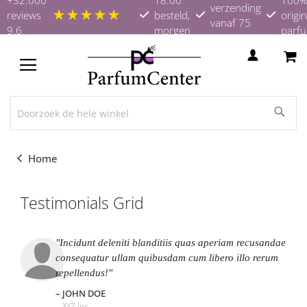
verzending
★★★★★
reviews
besteld,
origin
vanaf 75
9.6
morgen
parf
euro
in huis
TOGGLE
NAV
Home
Testimonials Grid
Incidunt deleniti blanditiis quas aperiam recusandae
consequatur ullam quibusdam cum libero illo rerum
repellendus!
JOHN DOE
XYZ Inc.