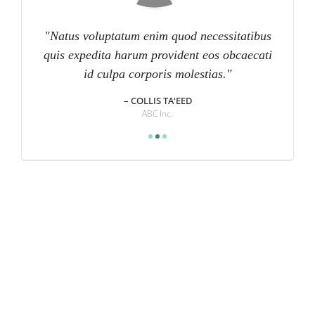
Natus voluptatum enim quod necessitatibus
quis expedita harum provident eos obcaecati
id culpa corporis molestias.
COLLIS TA'EED
ACME Inc.
ABC Inc.
XYZ Inc.