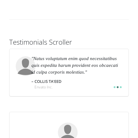
Testimonials Scroller
Natus voluptatum enim quod necessitatibus
quis expedita harum provident eos obcaecati
id culpa corporis molestias.
COLLIS TA'EED
Apple Inc.
Envato Inc.
XYZ Inc.