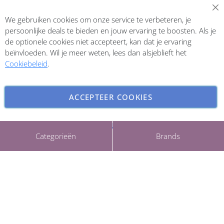
Abonneer op onze nieuwsbrief
We gebruiken cookies om onze service te verbeteren, je
Inschrijven
persoonlijke deals te bieden en jouw ervaring te boosten. Als je
de optionele cookies niet accepteert, kan dat je ervaring
beïnvloeden. Wil je meer weten, lees dan alsjeblieft het
Cookiebeleid
.
ACCEPTEER COOKIES
INSTELLINGEN AANPASSEN
Copyright © 2026 ParfumCenter.nl. All rights reserved.
Categorieën
Brands