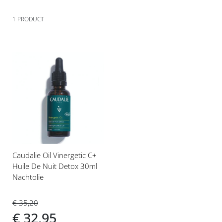
1
PRODUCT
Voeg
toe
aan
verlanglijst
Caudalie Oil Vinergetic C+
Huile De Nuit Detox 30ml
Nachtolie
€ 35,20
€ 32,95