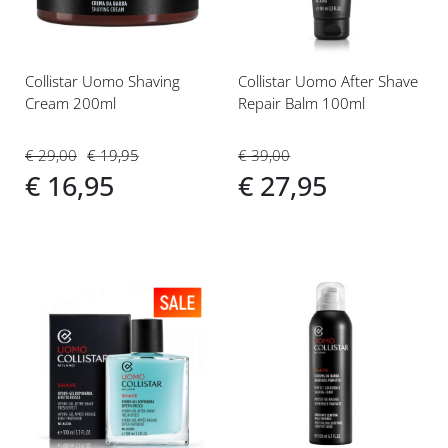
Collistar Uomo Shaving
Collistar Uomo After Shave
Cream 200ml
Repair Balm 100ml
€ 29,00
€ 19,95
€ 39,00
€ 16,95
€ 27,95
Voeg
Voeg
toe
toe
aan
aan
verlanglijst
verlanglijst