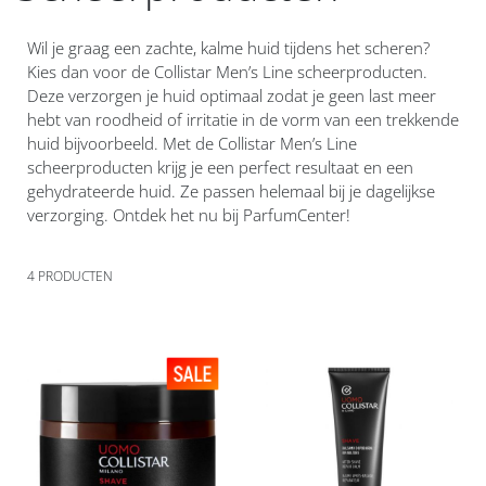
Wil je graag een zachte, kalme huid tijdens het scheren?
Kies dan voor de Collistar Men’s Line scheerproducten.
Deze verzorgen je huid optimaal zodat je geen last meer
hebt van roodheid of irritatie in de vorm van een trekkende
huid bijvoorbeeld. Met de Collistar Men’s Line
scheerproducten krijg je een perfect resultaat en een
gehydrateerde huid. Ze passen helemaal bij je dagelijkse
verzorging. Ontdek het nu bij ParfumCenter!
4
PRODUCTEN
Voeg
Voeg
toe
toe
aan
aan
verlanglijst
verlanglijst