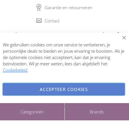
Garantie en retourneren
Contact
Abonneer op onze nieuwsbrief
We gebruiken cookies om onze service te verbeteren, je
Inschrijven
persoonlijke deals te bieden en jouw ervaring te boosten. Als je
de optionele cookies niet accepteert, kan dat je ervaring
beïnvloeden. Wil je meer weten, lees dan alsjeblieft het
Cookiebeleid
.
ACCEPTEER COOKIES
INSTELLINGEN AANPASSEN
Copyright © 2026 ParfumCenter.nl. All rights reserved.
Categorieën
Brands