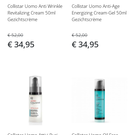
Collistar Uomo Anti Wrinkle
Collistar Uomo Anti-Age
Revitalizing Cream 50ml
Energizing Cream-Gel 50ml
Gezichtscrème
Gezichtscrème
€ 52,00
€ 52,00
€ 34,95
€ 34,95
Voeg
Voeg
toe
toe
aan
aan
verlanglijst
verlanglijst