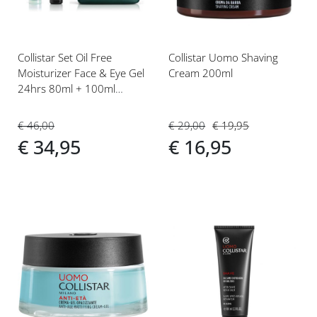
Collistar Set Oil Free
Collistar Uomo Shaving
Moisturizer Face & Eye Gel
Cream 200ml
24hrs 80ml + 100ml
Toning Showergel
€ 29,00
€ 19,95
€ 46,00
€ 16,95
€ 34,95
Voeg
Voeg
toe
toe
aan
aan
verlanglijst
verlanglijst