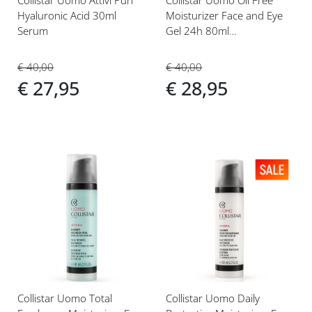
Collistar Uomo Attivi Puri
Collistar Uomo Oil Free
Hyaluronic Acid 30ml
Moisturizer Face and Eye
Serum
Gel 24h 80ml
Gezichtscrème
€ 40,00
€ 40,00
€ 27,95
€ 28,95
Voeg
Voeg
toe
toe
aan
aan
verlanglijst
verlanglijst
Collistar Uomo Total
Collistar Uomo Daily