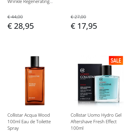
Wrinkle Regenerating
Crème 30ml
€ 27,00
€ 44,00
€ 17,95
€ 28,95
Voeg
Voeg
toe
toe
aan
aan
verlanglijst
verlanglijst
Collistar Acqua Wood
Collistar Uomo Hydro Gel
100ml Eau de Toilette
Aftershave Fresh Effect
Spray
100ml