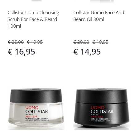
Collistar Uomo Cleansing
Collistar Uomo Face And
Scrub For Face & Beard
Beard Oil 30ml
100ml
€ 29,00
€ 19,95
€ 25,00
€ 19,95
€ 14,95
€ 16,95
Voeg
Voeg
toe
toe
aan
aan
verlanglijst
verlanglijst