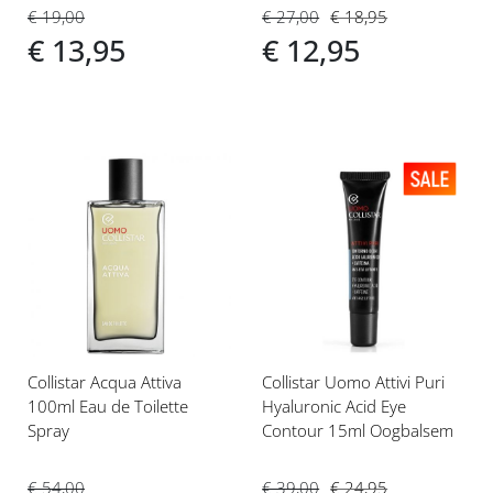
€ 19,00
€ 27,00
€ 18,95
€ 13,95
€ 12,95
Voeg
Voeg
toe
toe
aan
aan
verlanglijst
verlanglijst
Collistar Acqua Attiva
Collistar Uomo Attivi Puri
100ml Eau de Toilette
Hyaluronic Acid Eye
Spray
Contour 15ml Oogbalsem
€ 54,00
€ 39,00
€ 24,95