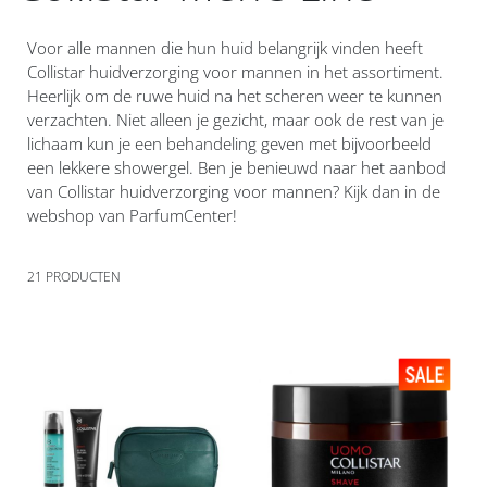
Voor alle mannen die hun huid belangrijk vinden heeft
Collistar huidverzorging voor mannen in het assortiment.
Heerlijk om de ruwe huid na het scheren weer te kunnen
verzachten. Niet alleen je gezicht, maar ook de rest van je
lichaam kun je een behandeling geven met bijvoorbeeld
een lekkere showergel. Ben je benieuwd naar het aanbod
van Collistar huidverzorging voor mannen? Kijk dan in de
webshop van ParfumCenter!
21
PRODUCTEN
Voeg
Voeg
toe
toe
aan
aan
verlanglijst
verlanglijst