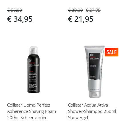
€ 55,00
€ 39,00
€ 27,95
€ 34,95
€ 21,95
Voeg
Voeg
toe
toe
aan
aan
verlanglijst
verlanglijst
Collistar Uomo Perfect
Collistar Acqua Attiva
Adherence Shaving Foam
Shower-Shampoo 250ml
200ml Scheerschuim
Showergel