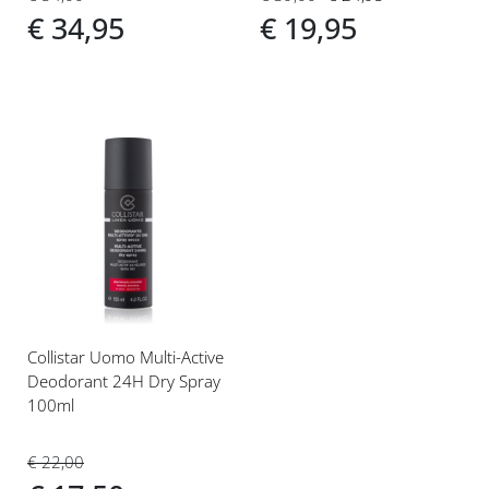
€ 34,95
€ 19,95
Voeg
toe
aan
verlanglijst
Collistar Uomo Multi-Active
Deodorant 24H Dry Spray
100ml
€ 22,00