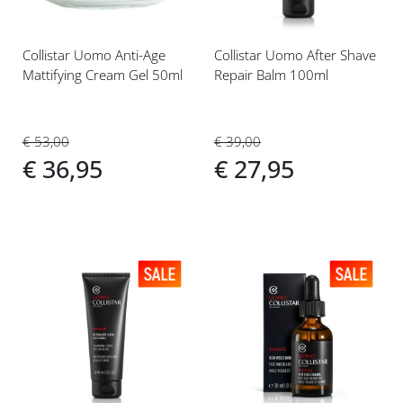
Collistar Uomo Anti-Age
Collistar Uomo After Shave
Mattifying Cream Gel 50ml
Repair Balm 100ml
€ 53,00
€ 39,00
€ 36,95
€ 27,95
Voeg
Voeg
toe
toe
aan
aan
verlanglijst
verlanglijst