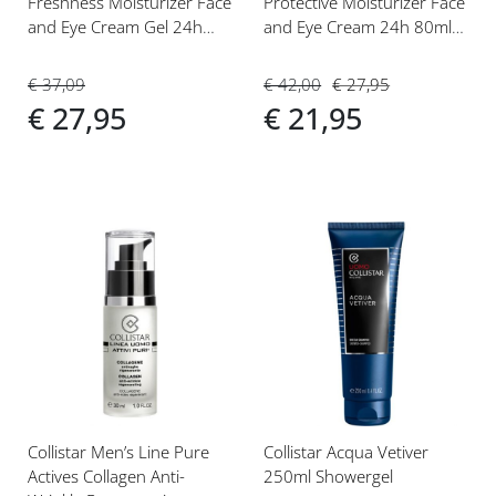
Freshness Moisturizer Face
Protective Moisturizer Face
and Eye Cream Gel 24h
and Eye Cream 24h 80ml
80ml Gezichtscrème
Gezichtscrème
€ 37,09
€ 42,00
€ 27,95
€ 27,95
€ 21,95
Voeg
Voeg
toe
toe
aan
aan
verlanglijst
verlanglijst
Collistar Men’s Line Pure
Collistar Acqua Vetiver
Actives Collagen Anti-
250ml Showergel