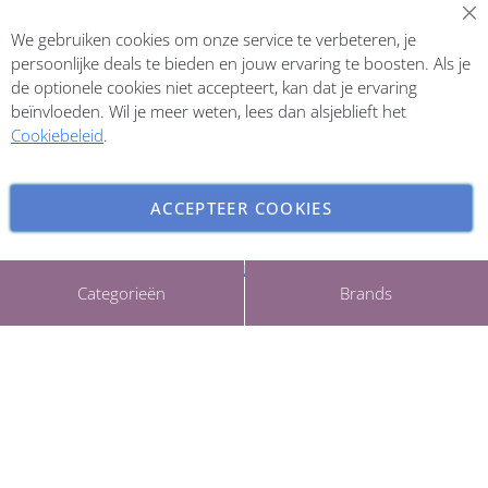
Abonneer op onze nieuwsbrief
We gebruiken cookies om onze service te verbeteren, je
Inschrijven
persoonlijke deals te bieden en jouw ervaring te boosten. Als je
de optionele cookies niet accepteert, kan dat je ervaring
beïnvloeden. Wil je meer weten, lees dan alsjeblieft het
Cookiebeleid
.
ACCEPTEER COOKIES
INSTELLINGEN AANPASSEN
Copyright © 2026 ParfumCenter.nl. All rights reserved.
Categorieën
Brands