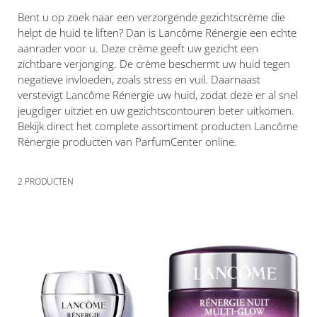
Bent u op zoek naar een verzorgende gezichtscrème die
helpt de huid te liften? Dan is Lancôme Rénergie een echte
aanrader voor u. Deze crème geeft uw gezicht een
zichtbare verjonging. De crème beschermt uw huid tegen
negatieve invloeden, zoals stress en vuil. Daarnaast
verstevigt Lancôme Rénergie uw huid, zodat deze er al snel
jeugdiger uitziet en uw gezichtscontouren beter uitkomen.
Bekijk direct het complete assortiment producten Lancôme
Rénergie producten van ParfumCenter online.
2
PRODUCTEN
Voeg
Voeg
toe
toe
aan
aan
verlanglijst
verlanglijst