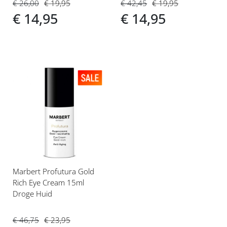
€ 26,00
€ 19,95
€ 42,45
€ 19,95
€ 14,95
€ 14,95
Voeg
toe
aan
verlanglijst
Marbert Profutura Gold
Rich Eye Cream 15ml
Droge Huid
€ 46,75
€ 23,95