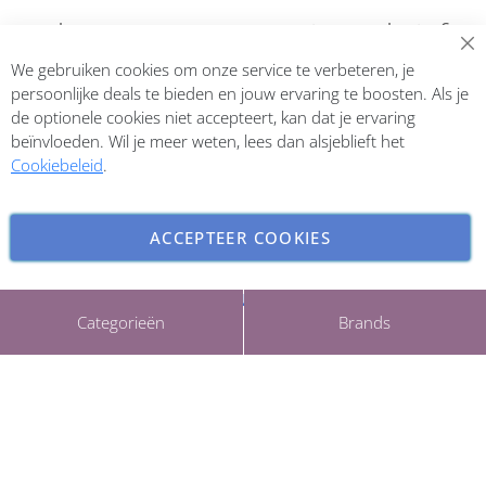
Abonneer op onze nieuwsbrief
We gebruiken cookies om onze service te verbeteren, je
Inschrijven
persoonlijke deals te bieden en jouw ervaring te boosten. Als je
de optionele cookies niet accepteert, kan dat je ervaring
beïnvloeden. Wil je meer weten, lees dan alsjeblieft het
Cookiebeleid
.
ACCEPTEER COOKIES
INSTELLINGEN AANPASSEN
Copyright © 2026 ParfumCenter.nl. All rights reserved.
Categorieën
Brands