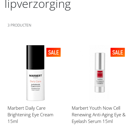
lipverzorging
3
PRODUCTEN
Voeg
Voeg
toe
toe
aan
aan
verlanglijst
verlanglijst
Marbert Daily Care
Marbert Youth Now Cell
Brightening Eye Cream
Renewing Anti-Aging Eye &
15ml
Eyelash Serum 15ml