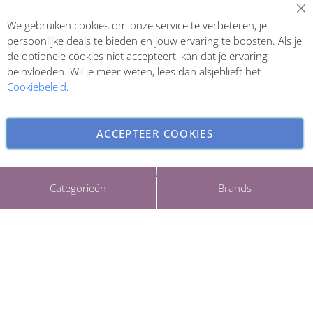
Abonneer op onze nieuwsbrief
We gebruiken cookies om onze service te verbeteren, je
Inschrijven
persoonlijke deals te bieden en jouw ervaring te boosten. Als je
de optionele cookies niet accepteert, kan dat je ervaring
beïnvloeden. Wil je meer weten, lees dan alsjeblieft het
Cookiebeleid
.
ACCEPTEER COOKIES
INSTELLINGEN AANPASSEN
Copyright © 2026 ParfumCenter.nl. All rights reserved.
Categorieën
Brands