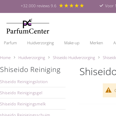
★★★★★
+32.000 reviews 9.6
Voor 1
Parfum
Huidverzorging
Make-up
Merken
A
Home
Huidverzorging
Shiseido Huidverzorging
Shiseid
Shiseido
Shiseido Reiniging
Shiseido Reinigingslotion
Shiseido Reinigingsgel
Shiseido Reinigingsmelk
shiseido Reinigingsschuim