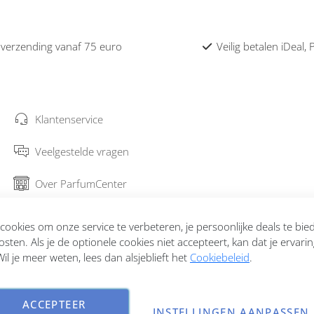
 verzending vanaf 75 euro
Veilig betalen iDeal,
Klantenservice
Veelgestelde vragen
Over ParfumCenter
Bestellen en verzenden
ookies om onze service te verbeteren, je persoonlijke deals te bi
osten. Als je de optionele cookies niet accepteert, kan dat je ervari
Garantie en retourneren
il je meer weten, lees dan alsjeblieft het
Cookiebeleid
.
Contact
ACCEPTEER
INSTELLINGEN AANPASSEN