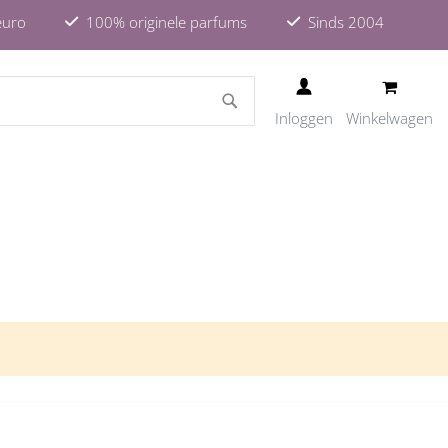
euro
100% originele parfums
Sinds 2004
ZOEKEN
Inloggen
Winkelwagen