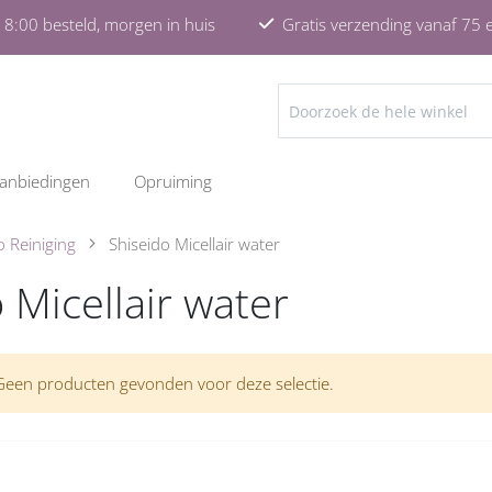
8:00 besteld, morgen in huis
Gratis verzending vanaf 75 
ZOEKEN
anbiedingen
Opruiming
o Reiniging
Shiseido Micellair water
 Micellair water
Geen producten gevonden voor deze selectie.