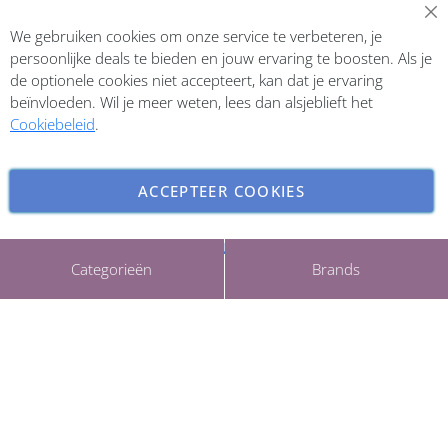
Abonneer op onze nieuwsbrief
We gebruiken cookies om onze service te verbeteren, je
Inschrijven
persoonlijke deals te bieden en jouw ervaring te boosten. Als je
de optionele cookies niet accepteert, kan dat je ervaring
beïnvloeden. Wil je meer weten, lees dan alsjeblieft het
Cookiebeleid
.
ACCEPTEER COOKIES
INSTELLINGEN AANPASSEN
Copyright © 2026 ParfumCenter.nl. All rights reserved.
Categorieën
Brands