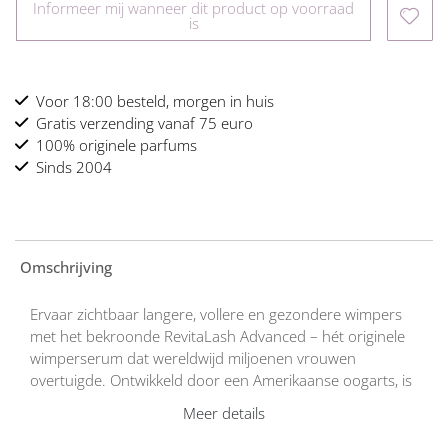
Informeer mij wanneer dit product op voorraad
is
Voor 18:00 besteld, morgen in huis
Gratis verzending vanaf 75 euro
100% originele parfums
Sinds 2004
Omschrijving
Ervaar zichtbaar langere, vollere en gezondere wimpers
met het bekroonde RevitaLash Advanced – hét originele
wimperserum dat wereldwijd miljoenen vrouwen
overtuigde. Ontwikkeld door een Amerikaanse oogarts, is
dit innovatieve serum uitgegroeid tot een van de meest
Meer details
effectieve en veilige wimperverzorgingsproducten op de
markt.