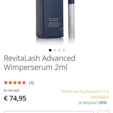
gallerij
RevitaLash Advanced
Ga
naar
Wimperserum 2ml
het
begin
van
(4)
de
Beoordeling:
100
100
% of
afbeeldingen-
€ 101,69
Artikel wordt geleverd in 1-6
gallerij
€ 74,95
werkdagen
Je bespaart
26%