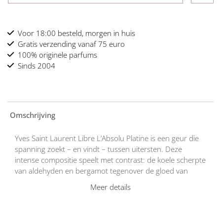
Voor 18:00 besteld, morgen in huis
Gratis verzending vanaf 75 euro
100% originele parfums
Sinds 2004
Omschrijving
Yves Saint Laurent Libre L’Absolu Platine is een geur die
spanning zoekt – en vindt – tussen uitersten. Deze
intense compositie speelt met contrast: de koele scherpte
van aldehyden en bergamot tegenover de gloed van
oranjebloesem en warme amber. In het hart ontmoet de
Meer details
kenmerkende diva-lavendel een nieuw facet: een wit
lavendelakkoord dat transparantie en diepte tegelijk
brengt.