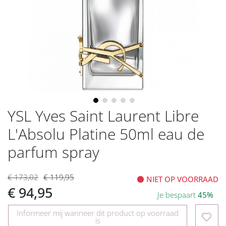
gallerij
YSL Yves Saint Laurent Libre
Ga
naar
L'Absolu Platine 50ml eau de
het
begin
parfum spray
van
de
€ 173,02
€ 119,95
afbeeldingen-
NIET OP VOORRAAD
€ 94,95
gallerij
Je bespaart
45%
Informeer mij wanneer dit product op voorraad
is