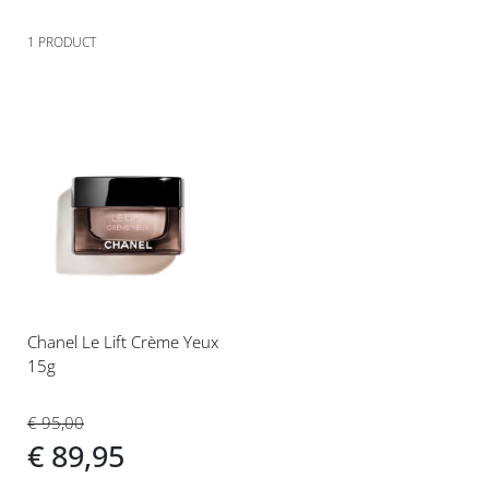
1
PRODUCT
Voeg
toe
aan
verlanglijst
Chanel Le Lift Crème Yeux
15g
€ 95,00
€ 89,95