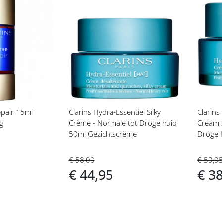
Voeg
Vo
toe
toe
aan
aan
t
verlanglijst
ver
epair 15ml
Clarins Hydra-Essentiel Silky
Clarins
ng
Crème - Normale tot Droge huid
Cream 
50ml Gezichtscrème
Droge 
€ 58,00
€ 59,9
€ 44,95
€ 3