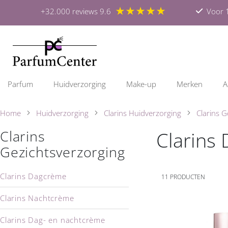
★★★★★
+32.000 reviews 9.6
Voor 1
Parfum
Huidverzorging
Make-up
Merken
A
Home
Huidverzorging
Clarins Huidverzorging
Clarins G
Clarins
Clarins
Gezichtsverzorging
Clarins Dagcrème
11
PRODUCTEN
Clarins Nachtcrème
Clarins Dag- en nachtcrème