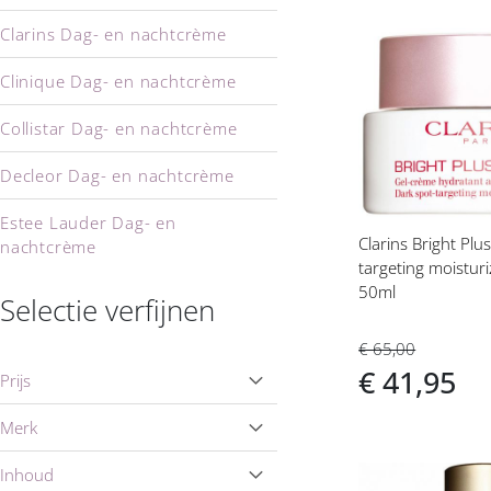
Voeg
Clarins Dag- en nachtcrème
toe
aan
Clinique Dag- en nachtcrème
verlanglijs
Collistar Dag- en nachtcrème
Decleor Dag- en nachtcrème
Estee Lauder Dag- en
Clarins Bright Plu
nachtcrème
targeting moistur
50ml
Guerlain Dag- en nachtcrème
Selectie verfijnen
Lancaster Dag- en nachtcrème
€ 65,00
€ 41,95
Prijs
Lancome Dag- en nachtcrème
Merk
Marbert Dag- en nachtcrème
Inhoud
Nuxe Dag- en nachtcrème