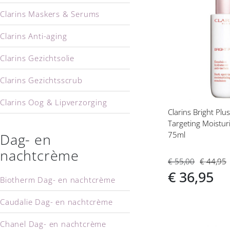
Voeg
Clarins Maskers & Serums
toe
aan
Clarins Anti-aging
verlanglijs
Clarins Gezichtsolie
Clarins Gezichtsscrub
Clarins Oog & Lipverzorging
Clarins Bright Plu
Targeting Moistur
Clarins Lichaamsverzorging
75ml
Dag- en
Clarins Reiniging
nachtcrème
€ 55,00
€ 44,95
ClarinsMen
€ 36,95
Biotherm Dag- en nachtcrème
Caudalie Dag- en nachtcrème
Chanel Dag- en nachtcrème