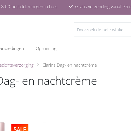
8:00 besteld, morgen in huis
Gratis verzending vanaf 75 
ZOEKEN
anbiedingen
Opruiming
ezichtsverzorging
Clarins Dag- en nachtcrème
 Dag- en nachtcrème