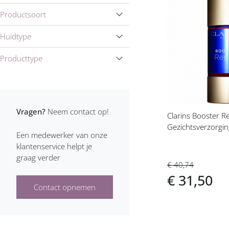
Voeg
Productsoort
Shiseido Dag- en nachtcrème
toe
aan
Huidtype
verlanglijs
Producttype
Vragen?
Neem contact op!
Clarins Booster R
Gezichtsverzorgi
Een medewerker van onze
klantenservice helpt je
graag verder
€ 40,74
€ 31,50
Contact opnemen