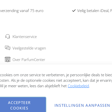
 verzending vanaf 75 euro
Veilig betalen iDeal,
Klantenservice
Veelgestelde vragen
Over ParfumCenter
Bestellen en verzenden
ookies om onze service te verbeteren, je persoonlijke deals te bi
osten. Als je de optionele cookies niet accepteert, kan dat je ervari
Garantie en retourneren
il je meer weten, lees dan alsjeblieft het
Cookiebeleid
.
Contact
ACCEPTEER
INSTELLINGEN AANPASSEN
COOKIES