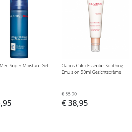
eg
Voeg
toe
aan
langlijst
verlanglijst
 Men Super Moisture Gel
Clarins Calm-Essentiel Soothing
Emulsion 50ml Gezichtscrème
0
€ 55,00
6,95
€ 38,95