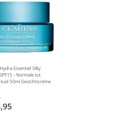
eg
langlijst
 Hydra-Essentiel Silky
SPF15 - Normale tot
Huid 50ml Gezichtscrème
5
8,95