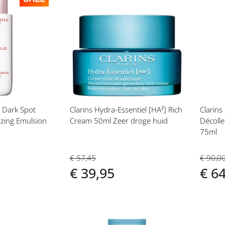
Voeg
Vo
toe
toe
aan
aan
t
verlanglijst
ver
s Dark Spot
Clarins Hydra-Essentiel [HA²] Rich
Clarins
izing Emulsion
Cream 50ml Zeer droge huid
Décoll
75ml
€ 57,45
€ 90,0
€ 39,95
€ 6