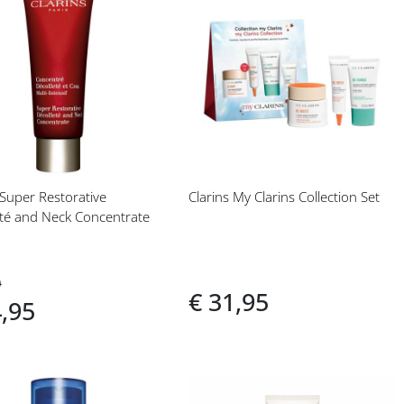
eg
Voeg
toe
aan
langlijst
verlanglijst
 Super Restorative
Clarins My Clarins Collection Set
eté and Neck Concentrate
0
€ 31,95
4,95