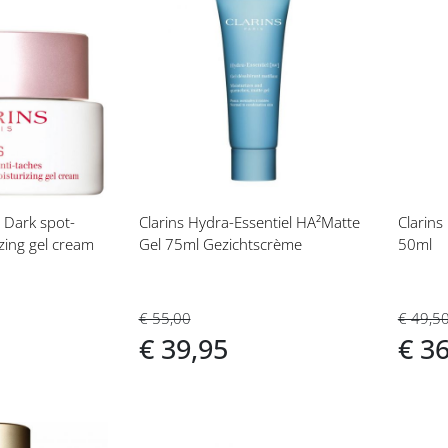
Voeg
Vo
toe
toe
aan
aan
t
verlanglijst
ver
s Dark spot-
Clarins Hydra-Essentiel HA²Matte
Clarins
izing gel cream
Gel 75ml Gezichtscrème
50ml
€ 55,00
€ 49,5
€ 39,95
€ 3