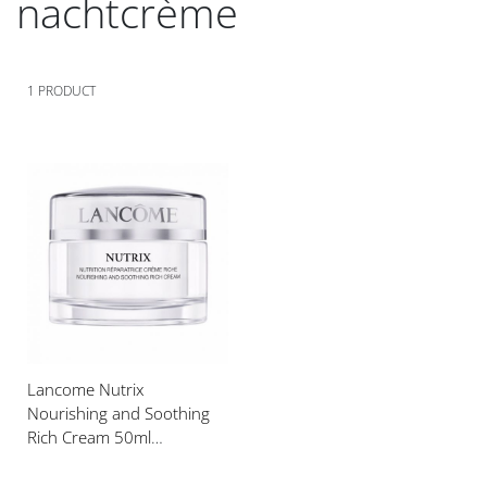
nachtcrème
1
PRODUCT
Voeg
toe
aan
verlanglijst
Lancome Nutrix
Nourishing and Soothing
Rich Cream 50ml
Gezichtscrème Zeer Droge
Huid