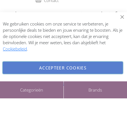
Contact
Abonneer op onze nieuwsbrief
We gebruiken cookies om onze service te verbeteren, je
Inschrijven
persoonlijke deals te bieden en jouw ervaring te boosten. Als je
de optionele cookies niet accepteert, kan dat je ervaring
beïnvloeden. Wil je meer weten, lees dan alsjeblieft het
Cookiebeleid
.
ACCEPTEER COOKIES
INSTELLINGEN AANPASSEN
Copyright © 2026 ParfumCenter.nl. All rights reserved.
Categorieën
Brands