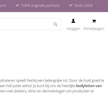
euro
100% originele parfums
Sinds 2004
ZOEKEN
Inloggen
Winkelwagen
drateren speelt hierbij een belangrijke rol. Door de huid goed te
n het juiste adres! Je kunt bij ons de heerlijke
bodylotion van
samen met dokters, clinici en dermatologen om producten te