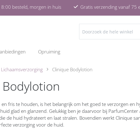
8:00 besteld, morgen in huis
Gratis verzending vanaf 75 
ZOEKEN
anbiedingen
Opruiming
e Lichaamsverzorging
Clinique Bodylotion
 Bodylotion
 en fris te houden, is het belangrijk om het goed te verzorgen en hy
e huid glad en glanzend. Gelukkig ben je daarvoor bij ParfumCenter aa
 die de huid hydrateert en laat stralen. Bovendien werkt Clinique 
fecte verzorging voor de huid.