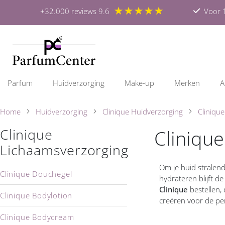
★★★★★
+32.000 reviews 9.6
Voor 1
Parfum
Huidverzorging
Make-up
Merken
A
Home
Huidverzorging
Clinique Huidverzorging
Cliniqu
Clinique
Clinique
Lichaamsverzorging
Om je huid stralend
Clinique Douchegel
hydrateren blijft d
Clinique
bestellen,
Clinique Bodylotion
creëren voor de per
Clinique Bodycream