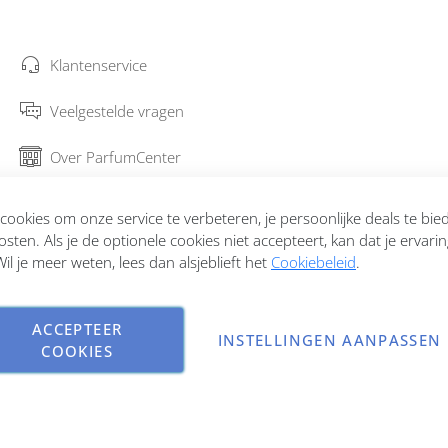
Klantenservice
Veelgestelde vragen
Over ParfumCenter
Bestellen en verzenden
ookies om onze service te verbeteren, je persoonlijke deals te bi
osten. Als je de optionele cookies niet accepteert, kan dat je ervari
Garantie en retourneren
il je meer weten, lees dan alsjeblieft het
Cookiebeleid
.
Contact
ACCEPTEER
INSTELLINGEN AANPASSEN
COOKIES
Copyright © 2026 ParfumCenter.nl. All rights reserved.