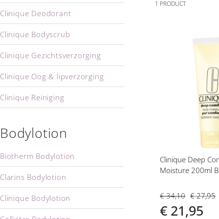
1
PRODUCT
Clinique Deodorant
Clinique Bodyscrub
Clinique Gezichtsverzorging
Voeg
toe
Clinique Oog & lipverzorging
aan
verlanglijs
Clinique Reiniging
Clinique for Men
Bodylotion
Biotherm Bodylotion
Clinique Deep Co
Moisture 200ml B
Clarins Bodylotion
€ 34,10
€ 27,95
Clinique Bodylotion
€ 21,95