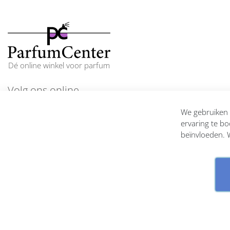
Dé online winkel voor parfum
Volg ons online
En blijf op de hoogte
We gebruiken c
ervaring te bo
beïnvloeden. W