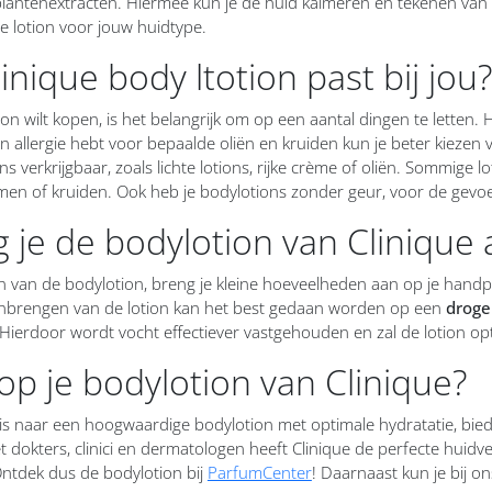
plantenextracten. Hiermee kun je de huid kalmeren en tekenen van 
e lotion voor jouw huidtype.
inique body ltotion past bij jou?
ion wilt kopen, is het belangrijk om op een aantal dingen te letten. H
een allergie hebt voor bepaalde oliën en kruiden kun je beter kiezen
ons verkrijgbaar, zoals lichte lotions, rijke crème of oliën. Sommige 
men of kruiden. Ook heb je bodylotions zonder geur, voor de gevoe
 je de bodylotion van Clinique
n van de bodylotion, breng je kleine hoeveelheden aan op je handp
nbrengen van de lotion kan het best gedaan worden op een
droge
 Hierdoor wordt vocht effectiever vastgehouden en zal de lotion 
p je bodylotion van Clinique?
is naar een hoogwaardige bodylotion met optimale hydratatie, bied
dokters, clinici en dermatologen heeft Clinique de perfecte huidv
 Ontdek dus de bodylotion bij
ParfumCenter
! Daarnaast kun je bij o