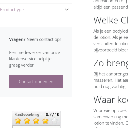
antioxidanten of 
altijd een passend
Producttype
Welke Cl
Als je een bodylot
de lotion. Als je 
Vragen?
Neem contact op!
verschillende loti
bijvoorbeeld bloe
Een medewerker van onze
klantenservice helpt je
Zo breng
graag verder
Bij het aanbrenge
masseren. Het aa
Contact opnemen
huid nog vochtig.
Waar koo
Voor wie op zoek 
samenwerking met 
lotion te vinden.