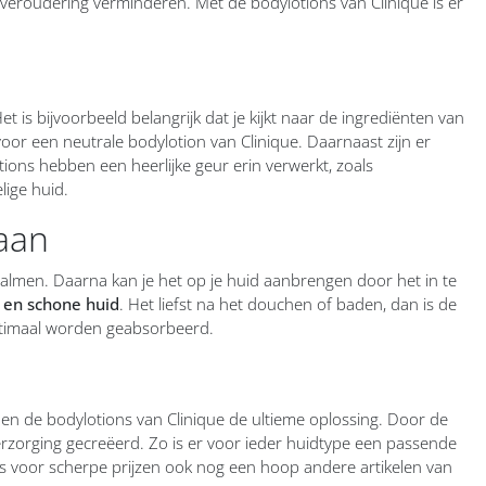
veroudering verminderen. Met de bodylotions van Clinique is er
et is bijvoorbeeld belangrijk dat je kijkt naar de ingrediënten van
 voor een neutrale bodylotion van Clinique. Daarnaast zijn er
lotions hebben een heerlijke geur erin verwerkt, zoals
lige huid.
 aan
almen. Daarna kan je het op je huid aanbrengen door het in te
 en schone huid
. Het liefst na het douchen of baden, dan is de
optimaal worden geabsorbeerd.
en de bodylotions van Clinique de ultieme oplossing. Door de
erzorging gecreëerd. Zo is er voor ieder huidtype een passende
ns voor scherpe prijzen ook nog een hoop andere artikelen van