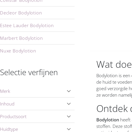
Collistar Bodylotion
Decleor Bodylotion
Estee Lauder Bodylotion
Marbert Bodylotion
Nuxe Bodylotion
Wat doet
Selectie verfijnen
Bodylotion is een
de huid te voeden
goed verzorgde h
Merk
ze worden namelij
Inhoud
Ontdek 
Productsoort
Bodylotion
heeft 
stoffen. Deze sto
Huidtype