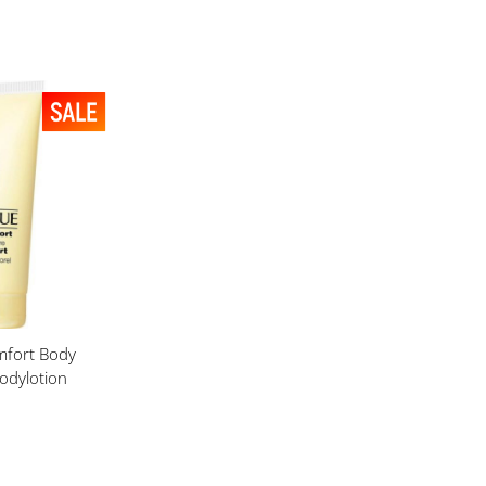
t
mfort Body
odylotion