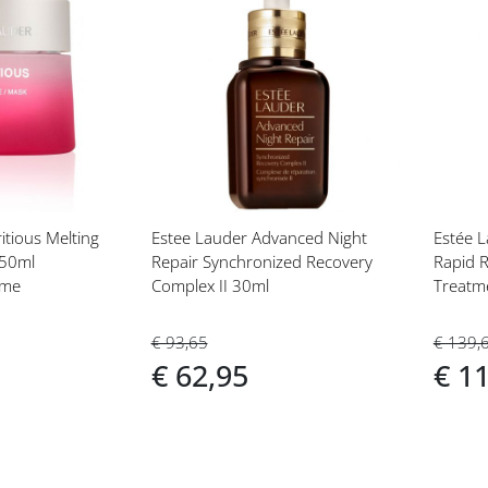
Voeg
Vo
toe
toe
aan
aan
t
verlanglijst
ver
itious Melting
Estee Lauder Advanced Night
Estée L
 50ml
Repair Synchronized Recovery
Rapid R
ème
Complex II 30ml
Treatm
C 50ml
€ 93,65
€ 139,
€ 62,95
€ 1