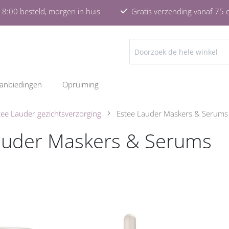
8:00 besteld, morgen in huis
Gratis verzending vanaf 75 
ZOEKEN
anbiedingen
Opruiming
tee Lauder gezichtsverzorging
Estee Lauder Maskers & Serums
auder Maskers & Serums