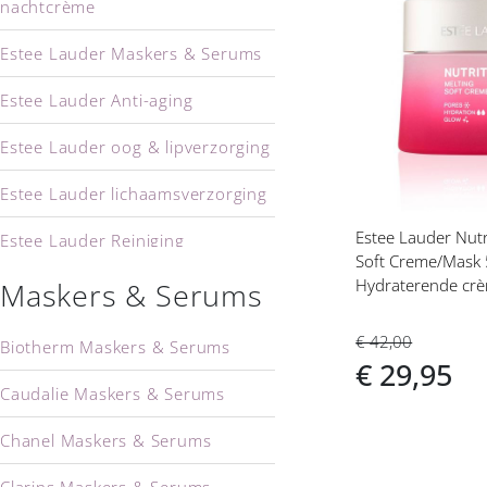
nachtcrème
Voeg
toe
Estee Lauder Maskers & Serums
aan
verlanglijs
Estee Lauder Anti-aging
Estee Lauder oog & lipverzorging
Estee Lauder lichaamsverzorging
Estee Lauder Nutr
Estee Lauder Reiniging
Soft Creme/Mask
Hydraterende cr
Maskers & Serums
€ 42,00
Biotherm Maskers & Serums
€ 29,95
Caudalie Maskers & Serums
Chanel Maskers & Serums