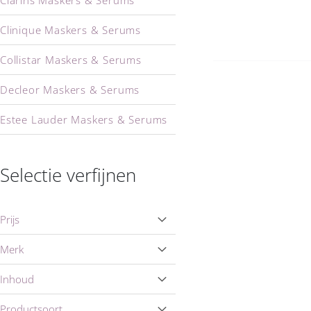
Clarins Maskers & Serums
Clinique Maskers & Serums
Collistar Maskers & Serums
Decleor Maskers & Serums
Estee Lauder Maskers & Serums
Guerlain Maskers & Serums
Selectie verfijnen
Lancaster Maskers & Serums
Lancome Maskers & Serums
Prijs
Marbert Maskers & Serums
Merk
Nuxe Maskers & Serums
Inhoud
Shiseido Maskers & Serums
Productsoort