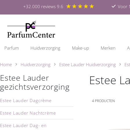
★★★★★
+32.000 reviews 9.6
Voor 1
Parfum
Huidverzorging
Make-up
Merken
A
Home
Huidverzorging
Estee Lauder Huidverzorging
Es
Estee L
Estee Lauder
gezichtsverzorging
Estee Lauder Dagcrème
4
PRODUCTEN
Estee Lauder Nachtcrème
Estee Lauder Dag- en