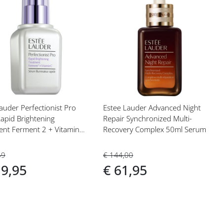
eg
Voeg
toe
aan
langlijst
verlanglijst
auder Perfectionist Pro
Estee Lauder Advanced Night
apid Brightening
Repair Synchronized Multi-
ent Ferment 2 + Vitamine
Recovery Complex 50ml Serum
69
€ 144,00
19,95
€ 61,95