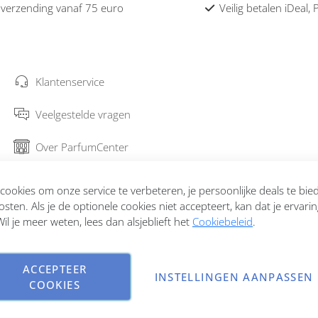
 verzending vanaf 75 euro
Veilig betalen iDeal,
Klantenservice
Veelgestelde vragen
Over ParfumCenter
Bestellen en verzenden
ookies om onze service te verbeteren, je persoonlijke deals te bi
osten. Als je de optionele cookies niet accepteert, kan dat je ervari
Garantie en retourneren
il je meer weten, lees dan alsjeblieft het
Cookiebeleid
.
Contact
ACCEPTEER
INSTELLINGEN AANPASSEN
COOKIES
Copyright © 2026 ParfumCenter.nl. All rights reserved.