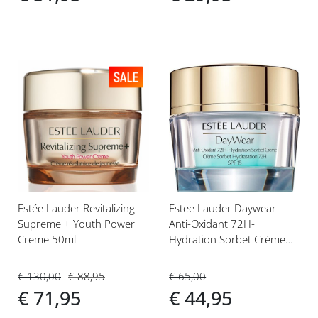
Voeg
Voeg
toe
toe
aan
aan
verlanglijst
verlanglijst
Estée Lauder Revitalizing
Estee Lauder Daywear
Supreme + Youth Power
Anti-Oxidant 72H-
Creme 50ml
Hydration Sorbet Crème
SPF15 50 ml Dagcrème
€ 130,00
€ 88,95
€ 65,00
€ 71,95
€ 44,95