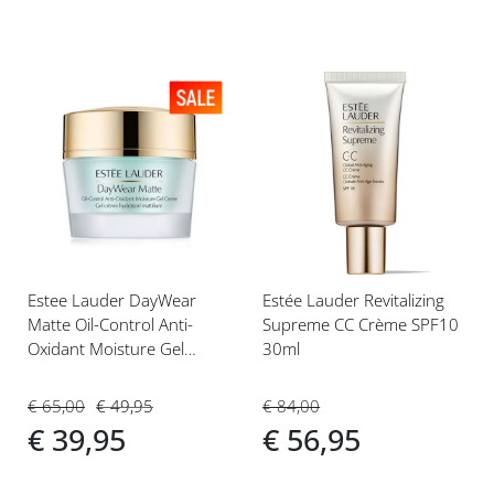
Voeg
Voeg
toe
toe
aan
aan
verlanglijst
verlanglijst
Estee Lauder DayWear
Estée Lauder Revitalizing
Matte Oil-Control Anti-
Supreme CC Crème SPF10
Oxidant Moisture Gel
30ml
Creme 50ml Dagcrème
€ 65,00
€ 49,95
€ 84,00
€ 39,95
€ 56,95