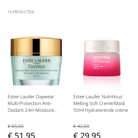
10
PRODUCTEN
Voeg
Voeg
toe
toe
aan
aan
verlanglijst
verlanglijst
Estee Lauder Daywear
Estee Lauder Nutritious
Multi-Protection Anti-
Melting Soft Creme/Mask
Oxidant 24H-Moisture
50ml Hydraterende crème
Creme Dry Skin SPF15
50ml Dagcrème
€ 65,00
€ 42,00
€ 51,95
€ 29,95