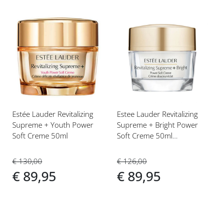
Voeg
Voeg
toe
toe
aan
aan
verlanglijst
verlanglijst
Estée Lauder Revitalizing
Estee Lauder Revitalizing
Supreme + Youth Power
Supreme + Bright Power
Soft Creme 50ml
Soft Creme 50ml
Gezichtscrème
€ 130,00
€ 126,00
€ 89,95
€ 89,95