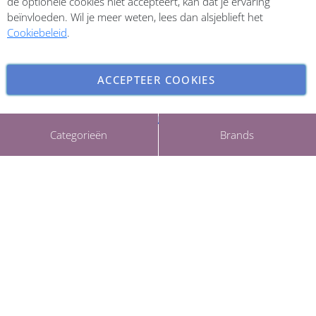
de optionele cookies niet accepteert, kan dat je ervaring
beïnvloeden. Wil je meer weten, lees dan alsjeblieft het
Cookiebeleid
.
ACCEPTEER COOKIES
INSTELLINGEN AANPASSEN
Copyright © 2026 ParfumCenter.nl. All rights reserved.
Categorieën
Brands