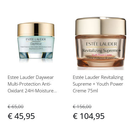
Voeg
Voeg
toe
toe
aan
aan
verlanglijst
verlanglijst
Estee Lauder Daywear
Estée Lauder Revitalizing
Multi-Protection Anti-
Supreme + Youth Power
Oxidant 24H-Moisture
Creme 75ml
Creme
Normal/Combination Skin
€ 65,00
€ 156,00
SPF15 50ml Dagcrème
€ 45,95
€ 104,95