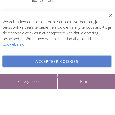
Contact
Abonneer op onze nieuwsbrief
We gebruiken cookies om onze service te verbeteren, je
Inschrijven
persoonlijke deals te bieden en jouw ervaring te boosten. Als je
de optionele cookies niet accepteert, kan dat je ervaring
beïnvloeden. Wil je meer weten, lees dan alsjeblieft het
Cookiebeleid
.
ACCEPTEER COOKIES
INSTELLINGEN AANPASSEN
Copyright © 2026 ParfumCenter.nl. All rights reserved.
Categorieën
Brands