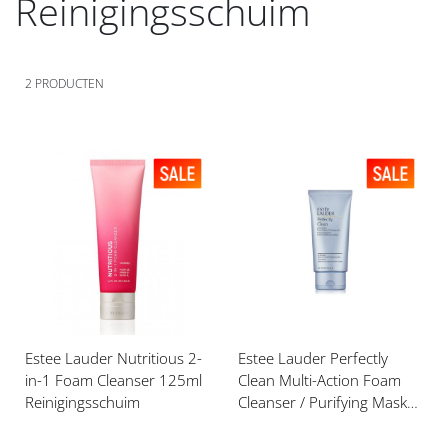
Reinigingsschuim
2
PRODUCTEN
Voeg
Voeg
toe
toe
aan
aan
verlanglijst
verlanglijst
Estee Lauder Nutritious 2-
Estee Lauder Perfectly
in-1 Foam Cleanser 125ml
Clean Multi-Action Foam
Reinigingsschuim
Cleanser / Purifying Mask
150ml Reinigingsschuim