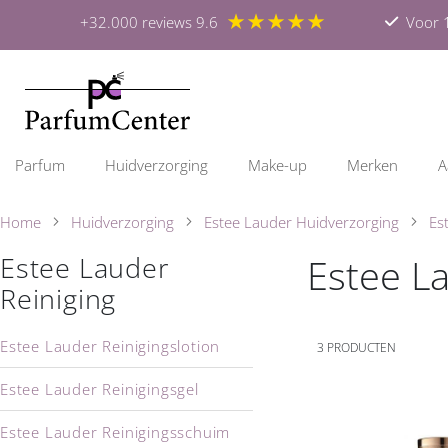
★★★★★
+32.000 reviews 9.6
Voor 1
Parfum
Huidverzorging
Make-up
Merken
A
Home
Huidverzorging
Estee Lauder Huidverzorging
Es
Estee La
Estee Lauder
Reiniging
Estee Lauder Reinigingslotion
3
PRODUCTEN
Estee Lauder Reinigingsgel
Estee Lauder Reinigingsschuim