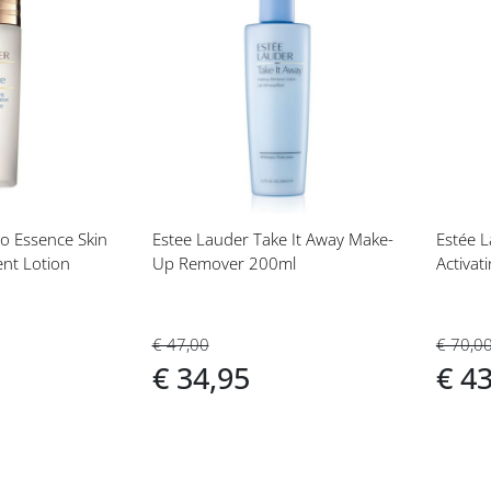
Voeg
Vo
toe
toe
aan
aan
t
verlanglijst
ver
o Essence Skin
Estee Lauder Take It Away Make-
Estée L
ent Lotion
Up Remover 200ml
€ 47,00
€ 70,0
€ 34,95
€ 4