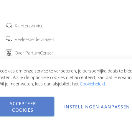
Klantenservice
Veelgestelde vragen
Over ParfumCenter
Bestellen en verzenden
ookies om onze service te verbeteren, je persoonlijke deals te bi
osten. Als je de optionele cookies niet accepteert, kan dat je ervari
Garantie en retourneren
il je meer weten, lees dan alsjeblieft het
Cookiebeleid
.
Contact
ACCEPTEER
INSTELLINGEN AANPASSEN
COOKIES
Copyright © 2026 ParfumCenter.nl. All rights reserved.