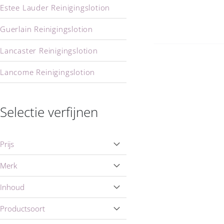
Estee Lauder Reinigingslotion
Guerlain Reinigingslotion
Lancaster Reinigingslotion
Lancome Reinigingslotion
Marbert Reinigingslotion
Selectie verfijnen
Nuxe Reinigingslotion
Shiseido Reinigingslotion
Prijs
Merk
Inhoud
Productsoort