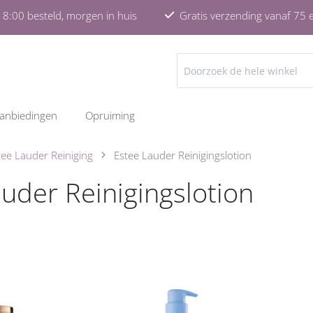
8:00 besteld, morgen in huis
Gratis verzending vanaf 75 
ZOEKEN
anbiedingen
Opruiming
tee Lauder Reiniging
Estee Lauder Reinigingslotion
uder Reinigingslotion