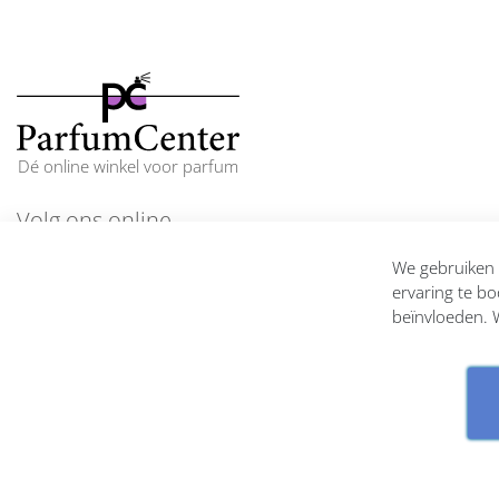
Dé online winkel voor parfum
Volg ons online
En blijf op de hoogte
We gebruiken c
ervaring te bo
beïnvloeden. W