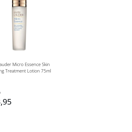
eg
langlijst
auder Micro Essence Skin
Activating Treatment Lotion 75ml
0
3,95