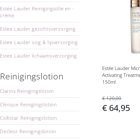
Voeg
Estee Lauder Reinigingsolie en -
toe
crème
aan
verlanglijs
Estee Lauder gezichtsverzorging
Estee Lauder oog & lipverzorging
Estee Lauder lichaamsverzorging
Estée Lauder Micr
Reinigingslotion
Activating Treatm
150ml
Clarins Reinigingslotion
€ 120,00
Clinique Reinigingslotion
€ 64,95
Collistar Reinigingslotion
Decleor Reinigingslotion