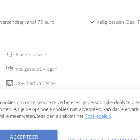
 verzending vanaf 75 euro
Veilig betalen iDeal,
Klantenservice
Veelgestelde vragen
Over ParfumCenter
Bestellen en verzenden
ookies om onze service te verbeteren, je persoonlijke deals te bi
osten. Als je de optionele cookies niet accepteert, kan dat je ervari
Garantie en retourneren
il je meer weten, lees dan alsjeblieft het
Cookiebeleid
.
Contact
ACCEPTEER