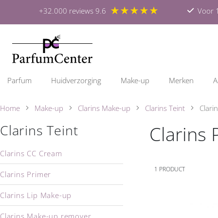
★★★★★
+32.000 reviews 9.6
Voor 1
Parfum
Huidverzorging
Make-up
Merken
A
Home
Make-up
Clarins Make-up
Clarins Teint
Clari
Clarins 
Clarins Teint
Clarins CC Cream
1
PRODUCT
Clarins Primer
Clarins Lip Make-up
Clarins Make-up remover