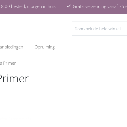
8:00 besteld, morgen in huis
Gratis verzending vanaf 75 
ZOEKEN
anbiedingen
Opruiming
ns Primer
Primer