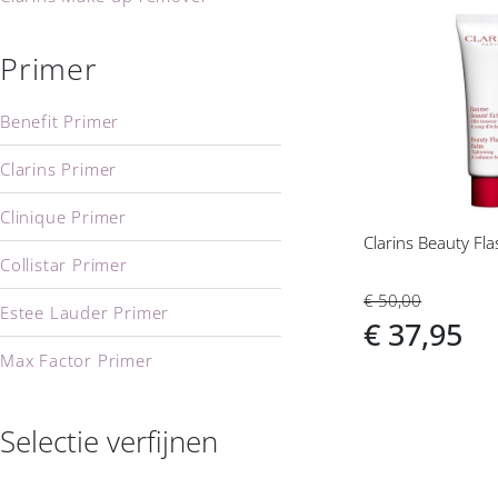
Voeg
toe
Primer
aan
verlanglijs
Benefit Primer
Clarins Primer
Clinique Primer
Clarins Beauty Fl
Collistar Primer
€ 50,00
Estee Lauder Primer
€ 37,95
Max Factor Primer
Selectie verfijnen