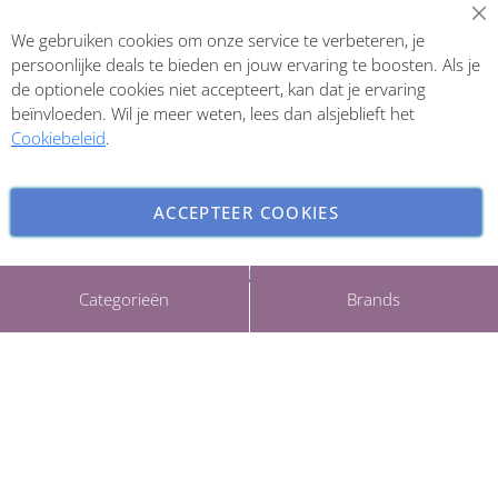
Abonneer op onze nieuwsbrief
We gebruiken cookies om onze service te verbeteren, je
Inschrijven
persoonlijke deals te bieden en jouw ervaring te boosten. Als je
de optionele cookies niet accepteert, kan dat je ervaring
beïnvloeden. Wil je meer weten, lees dan alsjeblieft het
Cookiebeleid
.
ACCEPTEER COOKIES
INSTELLINGEN AANPASSEN
Copyright © 2026 ParfumCenter.nl. All rights reserved.
Categorieën
Brands