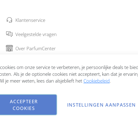
Klantenservice
Veelgestelde vragen
Over ParfumCenter
Bestellen en verzenden
ookies om onze service te verbeteren, je persoonlijke deals te bi
osten. Als je de optionele cookies niet accepteert, kan dat je ervari
Garantie en retourneren
il je meer weten, lees dan alsjeblieft het
Cookiebeleid
.
Contact
ACCEPTEER
INSTELLINGEN AANPASSEN
COOKIES
Copyright © 2026 ParfumCenter.nl. All rights reserved.