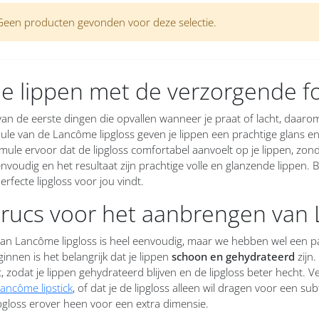
Geen producten gevonden voor deze selectie.
je lippen met de verzorgende f
 van de eerste dingen die opvallen wanneer je praat of lacht, daarom
le van de Lancôme lipgloss geven je lippen een prachtige glans en k
ormule ervoor dat de lipgloss comfortabel aanvoelt op je lippen, z
envoudig en het resultaat zijn prachtige volle en glanzende lippen. B
perfecte lipgloss voor jou vindt.
trucs voor het aanbrengen van 
n Lancôme lipgloss is heel eenvoudig, maar we hebben wel een paar 
ginnen is het belangrijk dat je lippen
schoon en gehydrateerd
zijn
, zodat je lippen gehydrateerd blijven en de lipgloss beter hecht. 
ancôme lipstick
, of dat je de lipgloss alleen wil dragen voor een sub
ipgloss erover heen voor een extra dimensie.