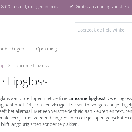
8:00 besteld, morgen in huis
Gratis verzending vanaf 75 
ZOEKEN
anbiedingen
Opruiming
-up
Lancome Lipgloss
 Lipgloss
glans aan op je lippen met de fijne
Lancôme lipgloss
! Deze lipglos
g aanhoudt. Of je nu een vleugje kleur wilt toevoegen aan je dagelijk
eft het allemaal! Met een verscheidenheid aan kleuren en texturen om
mule verrijkt met voedende ingrediënten die je lippen gehydrateerd
 blijft langdurig zitten zonder te plakken.