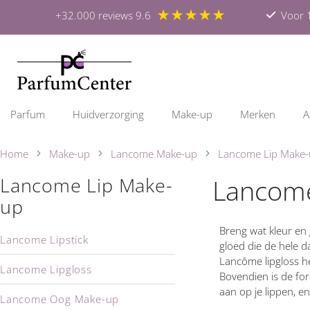
★★★★★
+32.000 reviews 9.6
Voor 1
Parfum
Huidverzorging
Make-up
Merken
A
Home
Make-up
Lancome Make-up
Lancome Lip Make
Lancome
Lancome Lip Make-
up
Breng wat kleur en 
Lancome Lipstick
gloed die de hele da
Lancôme lipgloss he
Lancome Lipgloss
Bovendien is de for
aan op je lippen, en
Lancome Oog Make-up