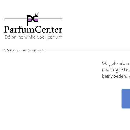
Dé online winkel voor parfum
Volg ons online
En blijf op de hoogte
We gebruiken c
ervaring te bo
beïnvloeden. W