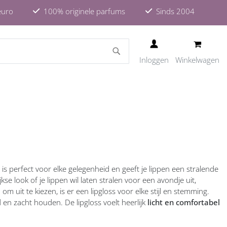
euro
100% originele parfums
Sinds 2004
ZOEKEN
Inloggen
Winkelwagen
s is perfect voor elke gelegenheid en geeft je lippen een stralende
se look of je lippen wil laten stralen voor een avondje uit,
 uit te kiezen, is er een lipgloss voor elke stijl en stemming.
 en zacht houden. De lipgloss voelt heerlijk
licht en comfortabel