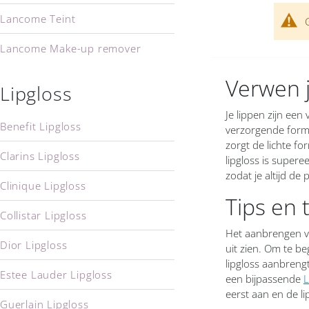
Lancome Teint
Lancome Make-up remover
Verwen 
Lipgloss
Je lippen zijn een
Benefit Lipgloss
verzorgende formu
zorgt de lichte f
Clarins Lipgloss
lipgloss is supere
zodat je altijd de 
Clinique Lipgloss
Tips en 
Collistar Lipgloss
Het aanbrengen va
Dior Lipgloss
uit zien. Om te be
lipgloss aanbrengt
Estee Lauder Lipgloss
een bijpassende
L
eerst aan en de l
Guerlain Lipgloss