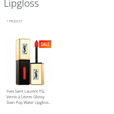
Lipgloss
1
PRODUCT
Voeg
toe
aan
verlanglijst
Yves Saint Laurent YSL
Vernis à Lèvres Glossy
Stain Pop Water Lipgloss
202 Rouge Splash 6ml