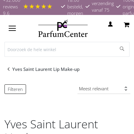
verzending
★★★★★
reviews
besteld,
origin
vanaf 75
9.6
morgen
parf
euro
in huis
TOGGLE
NAV
Yves Saint Laurent Lip Make-up
Filteren
Yves Saint Laurent