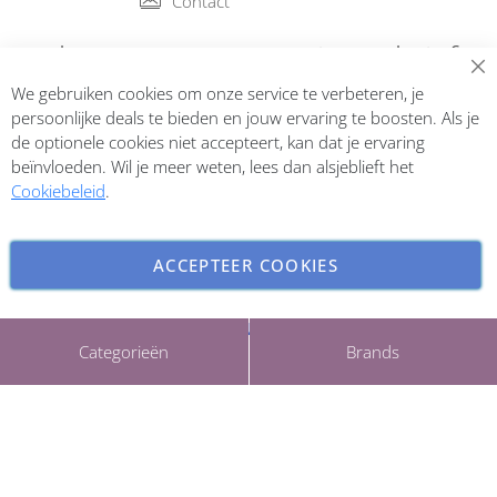
Contact
Abonneer op onze nieuwsbrief
We gebruiken cookies om onze service te verbeteren, je
Inschrijven
persoonlijke deals te bieden en jouw ervaring te boosten. Als je
de optionele cookies niet accepteert, kan dat je ervaring
beïnvloeden. Wil je meer weten, lees dan alsjeblieft het
Cookiebeleid
.
ACCEPTEER COOKIES
INSTELLINGEN AANPASSEN
Copyright © 2026 ParfumCenter.nl. All rights reserved.
Categorieën
Brands