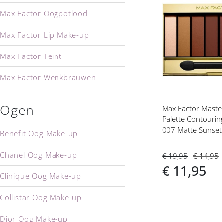
Voeg
Max Factor Oogpotlood
toe
aan
Max Factor Lip Make-up
verlanglijs
Max Factor Teint
Max Factor Wenkbrauwen
Ogen
Max Factor Maste
Palette Contouri
007 Matte Sunset 
Benefit Oog Make-up
Chanel Oog Make-up
€ 19,95
€ 14,95
€ 11,95
Clinique Oog Make-up
Collistar Oog Make-up
Dior Oog Make-up