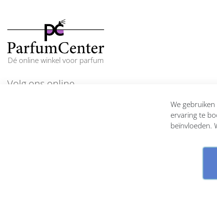
Dé online winkel voor parfum
Volg ons online
En blijf op de hoogte
We gebruiken c
ervaring te bo
beïnvloeden. W