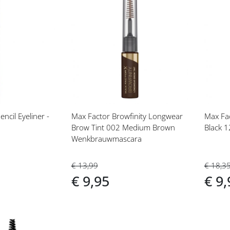
Voeg
Vo
toe
toe
aan
aan
t
verlanglijst
ver
ncil Eyeliner -
Max Factor Browfinity Longwear
Max Fa
Brow Tint 002 Medium Brown
Black 
Wenkbrauwmascara
€ 18,3
€ 13,99
€ 9,
€ 9,95