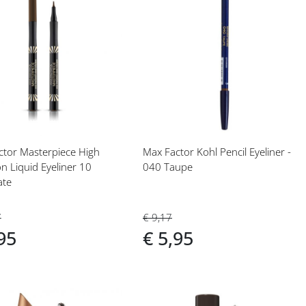
eg
Voeg
toe
aan
langlijst
verlanglijst
ctor Masterpiece High
Max Factor Kohl Pencil Eyeliner -
on Liquid Eyeliner 10
040 Taupe
ate
€ 9,17
7
€ 5,95
95