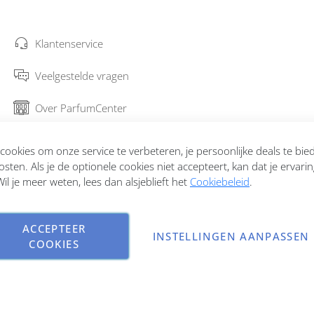
Klantenservice
Veelgestelde vragen
Over ParfumCenter
Bestellen en verzenden
ookies om onze service te verbeteren, je persoonlijke deals te bi
osten. Als je de optionele cookies niet accepteert, kan dat je ervari
Garantie en retourneren
il je meer weten, lees dan alsjeblieft het
Cookiebeleid
.
Contact
ACCEPTEER
INSTELLINGEN AANPASSEN
COOKIES
Copyright © 2026 ParfumCenter.nl. All rights reserved.