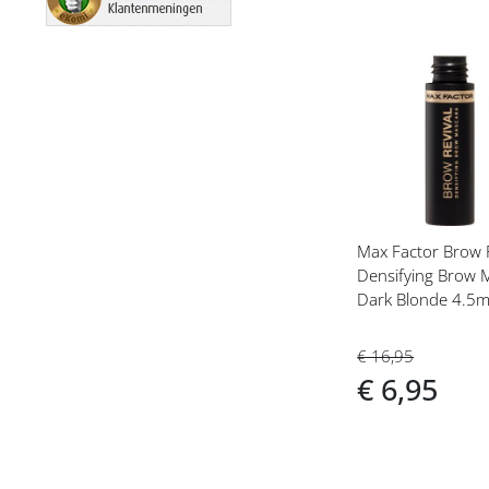
Voeg
toe
aan
verlanglijs
Max Factor Brow R
Densifying Brow 
Dark Blonde 4.5m
€ 16,95
€ 6,95