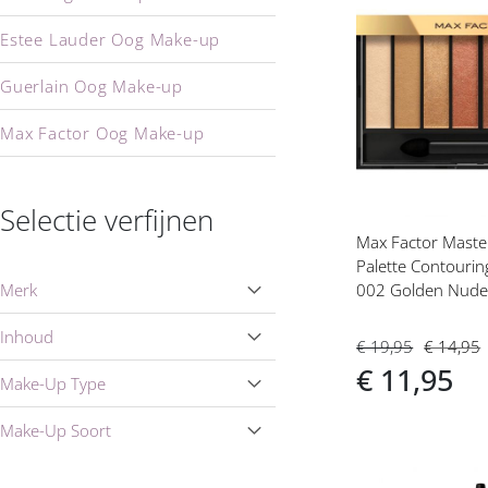
Voeg
Estee Lauder Oog Make-up
toe
aan
Guerlain Oog Make-up
verlanglijs
Max Factor Oog Make-up
Lancome Oog Make-up
Selectie verfijnen
Shiseido Oog Make-up
Max Factor Maste
Palette Contouri
Yves Saint Laurent Oog Make-up
002 Golden Nudes
Merk
Inhoud
€ 19,95
€ 14,95
€ 11,95
Make-Up Type
Make-Up Soort