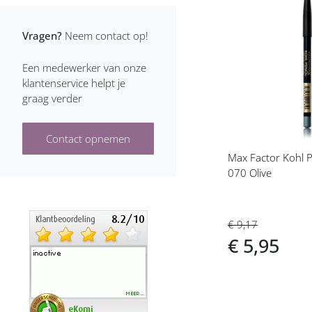
Voeg
toe
Vragen?
Neem contact op!
aan
verlanglijs
Een medewerker van onze
klantenservice helpt je
graag verder
Contact opnemen
Max Factor Kohl Pe
070 Olive
€ 9,17
€ 5,95