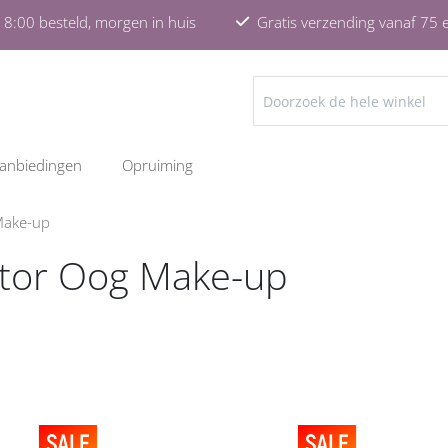
8:00 besteld, morgen in huis
Gratis verzending vanaf 75 
ZOEKEN
anbiedingen
Opruiming
Make-up
tor Oog Make-up