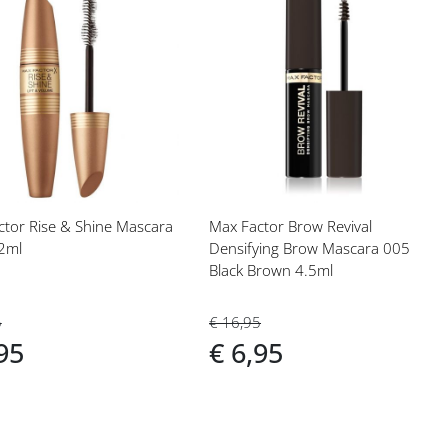
eg
Voeg
toe
aan
langlijst
verlanglijst
ctor Rise & Shine Mascara
Max Factor Brow Revival
12ml
Densifying Brow Mascara 005
Black Brown 4.5ml
5
€ 16,95
95
€ 6,95