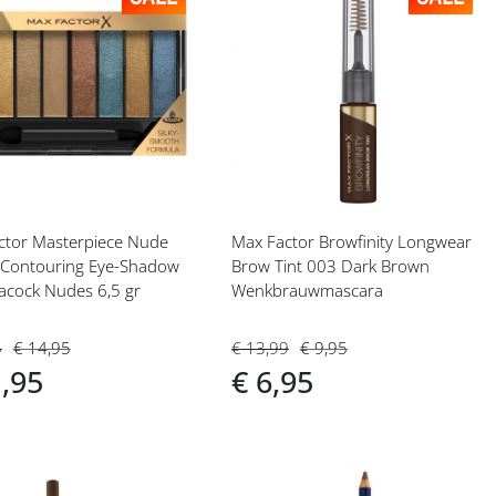
eg
Voeg
toe
aan
langlijst
verlanglijst
ctor Masterpiece Nude
Max Factor Browfinity Longwear
e Contouring Eye-Shadow
Brow Tint 003 Dark Brown
acock Nudes 6,5 gr
Wenkbrauwmascara
5
€ 14,95
€ 13,99
€ 9,95
1,95
€ 6,95