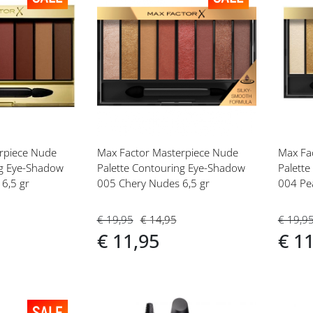
Voeg
Vo
toe
toe
aan
aan
t
verlanglijst
ver
rpiece Nude
Max Factor Masterpiece Nude
Max Fa
ng Eye-Shadow
Palette Contouring Eye-Shadow
Palett
6,5 gr
005 Chery Nudes 6,5 gr
004 Pe
€ 19,95
€ 14,95
€ 19,9
€ 11,95
€ 1