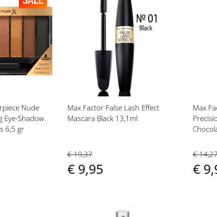
Voeg
Vo
toe
toe
aan
aan
t
verlanglijst
ver
rpiece Nude
Max Factor False Lash Effect
Max Fa
ng Eye-Shadow
Mascara Black 13,1ml
Precisi
 6,5 gr
Chocol
€ 19,37
€ 14,2
€ 9,95
€ 9,