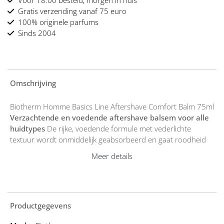
Voor 18:00 besteld, morgen in huis
Gratis verzending vanaf 75 euro
100% originele parfums
Sinds 2004
Omschrijving
Biotherm Homme Basics Line Aftershave Comfort Balm 75ml
Verzachtende en voedende aftershave balsem voor alle
huidtypes
De rijke, voedende formule met vederlichte
textuur wordt onmiddelijk geabsorbeerd en gaat roodheid
en irritatie na het scheren tegen. De aftershave-balsem
Meer details
hydrateerd de huid intensief, waardoor deze tot wel 24 uur
lekker zacht, fris en comfortabel aanvoelt. De formule is
verrijkt met Life Plankton, het kenmerkende ingrediënt van
Biotherm, een probiotisch extract dat de huid helpt te
versterken, beschermen en kalmeren, zodat deze gezonder
Productgegevens
is en goed kan blijven functioneren. De formule is vrij van