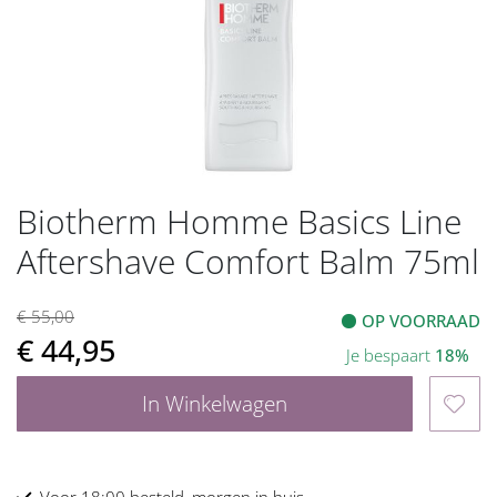
gallerij
Biotherm Homme Basics Line
Ga
naar
Aftershave Comfort Balm 75ml
het
begin
van
€ 55,00
OP VOORRAAD
de
€ 44,95
Je bespaart
18%
afbeeldingen-
gallerij
In Winkelwagen