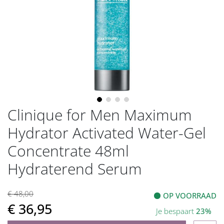
gallerij
Clinique for Men Maximum
Ga
naar
Hydrator Activated Water-Gel
het
begin
Concentrate 48ml
van
Hydraterend Serum
de
afbeeldingen-
gallerij
€ 48,00
OP VOORRAAD
€ 36,95
Je bespaart
23%