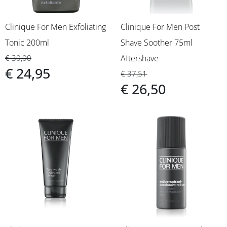
Clinique For Men Exfoliating
Clinique For Men Post
Tonic 200ml
Shave Soother 75ml
€ 30,00
Aftershave
€ 24,95
€ 37,51
€ 26,50