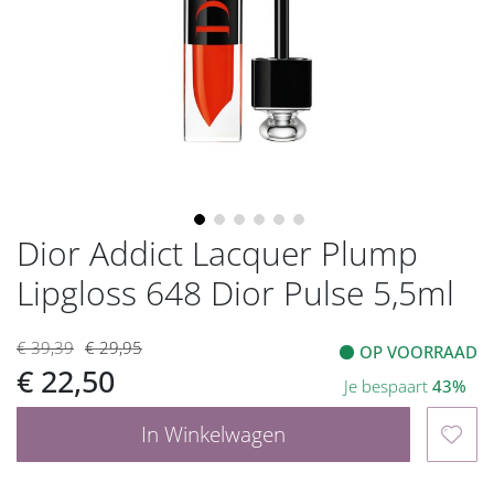
gallerij
Dior Addict Lacquer Plump
Ga
naar
Lipgloss 648 Dior Pulse 5,5ml
het
begin
van
€ 39,39
€ 29,95
OP VOORRAAD
de
€ 22,50
Je bespaart
43%
afbeeldingen-
gallerij
In Winkelwagen