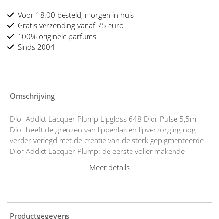
Voor 18:00 besteld, morgen in huis
Gratis verzending vanaf 75 euro
100% originele parfums
Sinds 2004
Omschrijving
Dior Addict Lacquer Plump Lipgloss 648 Dior Pulse 5,5ml
Dior heeft de grenzen van lippenlak en lipverzorging nog
verder verlegd met de creatie van de sterk gepigmenteerde
Dior Addict Lacquer Plump: de eerste voller makende
lipgloss met lak-effect in sensuele, verfijnde langhoudende
Meer details
kleuren met intense glans. Dankzij de perfecte mix van
make-up en verzorging, kleurt deze nieuwe lipstick de lippen
tot 8 uur lang en verzorgt ze met intensieve hydratatie,
waardoor ze meer volume en vorm krijgen. De kalmerende
verzorgende formule verbergt zich in een ultra-vloeibare
Productgegevens