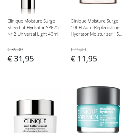
Clinique Moisture Surge
Clinique Moisture Surge
Sheertint Hydrator SPF25
100H Auto-Replenishing
Nr 2 Universal Light 40ml
Hydrator Moisturizer 15ml
Gezichtscrème
€ 39,00
€ 15,00
€ 31,95
€ 11,95
Voeg
Voeg
toe
toe
aan
aan
verlanglijst
verlanglijst