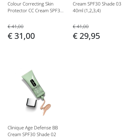
Colour Correcting Skin
Cream SPF30 Shade 03
Protector CC Cream SPF30
40ml (1,2,3,4)
40ml - Medium
€ 41,00
€ 41,00
€ 31,00
€ 29,95
Voeg
toe
aan
verlanglijst
Clinique Age Defense BB
Cream SPF30 Shade 02