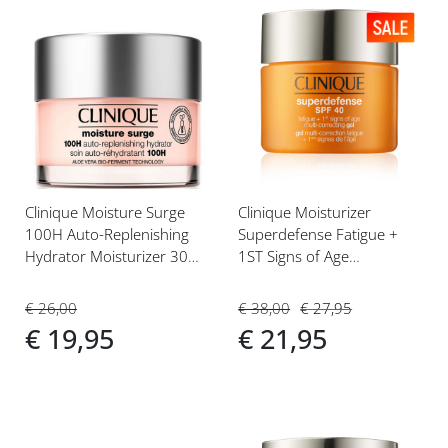
Voeg
Voeg
toe
toe
aan
aan
verlanglijst
verlanglijst
Clinique Moisture Surge
Clinique Moisturizer
100H Auto-Replenishing
Superdefense Fatigue +
Hydrator Moisturizer 30ml
1ST Signs of Age
Gezichtscrème
Correcting Gel SPF40 30ml
Gelcrème Alle Huidtypen
€ 26,00
€ 38,00
€ 27,95
(1,2,3,4)
€ 19,95
€ 21,95