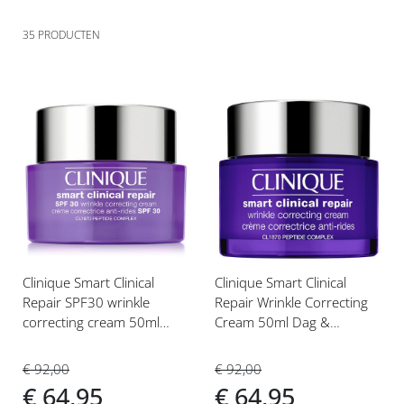
35
PRODUCTEN
Voeg
Voeg
toe
toe
aan
aan
verlanglijst
verlanglijst
Clinique Smart Clinical
Clinique Smart Clinical
Repair SPF30 wrinkle
Repair Wrinkle Correcting
correcting cream 50ml
Cream 50ml Dag &
Peptide Complex
Nachtcrème
€ 92,00
€ 92,00
€ 64,95
€ 64,95