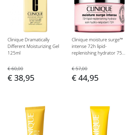
aan
aan
verlanglijst
verlanglijst
Clinique Dramatically
Clinique moisture surge™
Different Moisturizing Gel
intense 72h lipid-
125ml
replenishing hydrator 75ml
Droog/gemengd
€ 60,00
€ 57,00
€ 38,95
€ 44,95
Voeg
Voeg
toe
toe
aan
aan