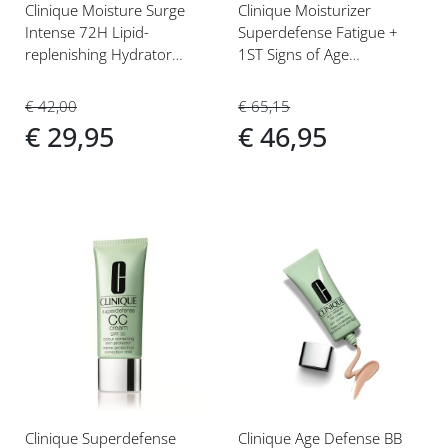
Clinique Moisture Surge
Clinique Moisturizer
Intense 72H Lipid-
Superdefense Fatigue +
replenishing Hydrator
1ST Signs of Age
Moisturizer 50ml
Correcting Cream SPF25
Droog/Gemengd
50 ml Dagcrème Zeer
€ 42,00
€ 65,15
Droge tot Droog/
€ 29,95
€ 46,95
Gecombineerde Huid (1,2)
Voeg
Voeg
toe
toe
aan
aan
verlanglijst
verlanglijst
Clinique Superdefense
Clinique Age Defense BB