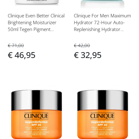
Clinique Even Better Clinical
Clinique For Men Maximum
Brightening Moisturizer
Hydrator 72-Hour Auto-
50ml Tegen Pigment
Replenishing Hydrator
Vlekken
50ml
€ 71,00
€ 42,00
€ 46,95
€ 32,95
Voeg
Voeg
toe
toe
aan
aan
verlanglijst
verlanglijst