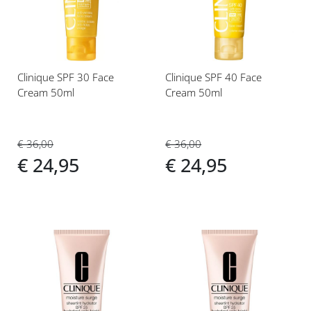
verlanglijst
verlanglijst
Clinique SPF 30 Face
Clinique SPF 40 Face
Cream 50ml
Cream 50ml
€ 36,00
€ 36,00
€ 24,95
€ 24,95
Voeg
Voeg
toe
toe
aan
aan
verlanglijst
verlanglijst