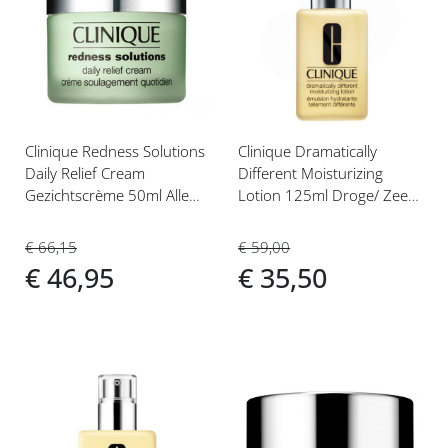
toe
toe
aan
aan
verlanglijst
verlanglijst
Clinique Redness Solutions
Clinique Dramatically
Daily Relief Cream
Different Moisturizing
Gezichtscrème 50ml Alle
Lotion 125ml Droge/ Zeer
Huidtypen (1,2,3,4)
Droge/ Gecombineerde
Huid (1-2)
€ 66,15
€ 59,00
€ 46,95
€ 35,50
Voeg
Voeg
toe
toe