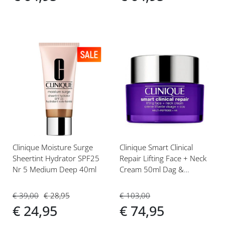
Voeg
Voeg
toe
toe
aan
aan
verlanglijst
verlanglijst
Clinique Moisture Surge
Clinique Smart Clinical
Sheertint Hydrator SPF25
Repair Lifting Face + Neck
Nr 5 Medium Deep 40ml
Cream 50ml Dag &
Nachtcrème
€ 39,00
€ 28,95
€ 103,00
€ 24,95
€ 74,95