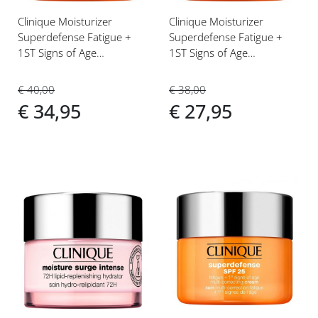
Clinique Moisturizer
Clinique Moisturizer
Superdefense Fatigue +
Superdefense Fatigue +
1ST Signs of Age
1ST Signs of Age
Correcting Cream SPF25
Correcting Cream SPF25
30 ml Dagcrème Zeer
30 ml Dagcrème
€ 40,00
€ 38,00
Droge tot Droog/
Gecombineerde/ Vette
€ 34,95
€ 27,95
Gecombineerde Huid (1,2)
Huid (3,4)
Voeg
Voeg
toe
toe
aan
aan
verlanglijst
verlanglijst