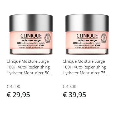
Voeg
Voeg
toe
toe
aan
aan
verlanglijst
verlanglijst
Clinique Moisture Surge
Clinique Moisture Surge
100H Auto-Replenishing
100H Auto-Replenishing
Hydrator Moisturizer 50ml
Hydrator Moisturizer 75ml
Gezichtscrème
Gezichtscrème
€ 42,00
€ 49,00
€ 29,95
€ 39,95