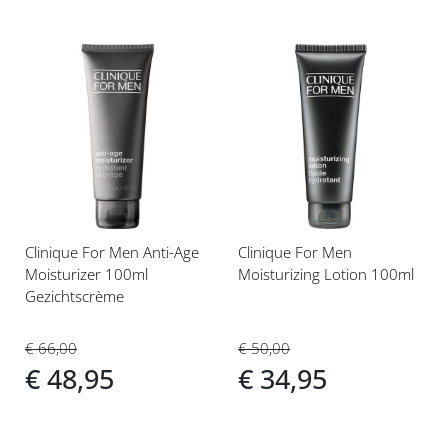
Voeg
Voeg
toe
toe
aan
aan
verlanglijst
verlanglijst
Clinique For Men Anti-Age
Clinique For Men
Moisturizer 100ml
Moisturizing Lotion 100ml
Gezichtscrème
€ 50,00
€ 66,00
€ 34,95
€ 48,95