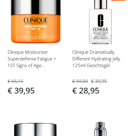
Voeg
Voeg
toe
toe
aan
aan
verlanglijst
verlanglijst
Clinique Moisturizer
Clinique Dramatically
Superdefense Fatigue +
Different Hydrating Jelly
1ST Signs of Age
125ml Gezichtsgel
Correcting Cream SPF25
50 ml Dagcrème
€ 65,15
€ 59,00
€ 39,95
Gecombineerde/ Vette
€ 39,95
€ 28,95
Huid (3,4)
Voeg
Voeg