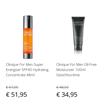
Voeg
Voeg
toe
toe
aan
aan
verlanglijst
verlanglijst
Clinique For Men Super
Clinique For Men Oil-Free
Energiser SPF40 Hydrating
Moisturizer 100ml
Concentrate 48ml
Gezichtscrème
€ 67,00
€ 48,50
€ 51,95
€ 34,95