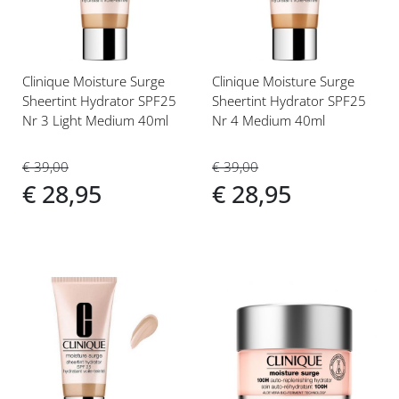
Clinique Moisture Surge
Clinique Moisture Surge
Sheertint Hydrator SPF25
Sheertint Hydrator SPF25
Nr 3 Light Medium 40ml
Nr 4 Medium 40ml
€ 39,00
€ 39,00
€ 28,95
€ 28,95
Voeg
Voeg
toe
toe
aan
aan
verlanglijst
verlanglijst