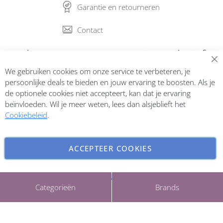
Garantie en retourneren
Contact
Abonneer op onze nieuwsbrief
We gebruiken cookies om onze service te verbeteren, je
Inschrijven
persoonlijke deals te bieden en jouw ervaring te boosten. Als je
de optionele cookies niet accepteert, kan dat je ervaring
beïnvloeden. Wil je meer weten, lees dan alsjeblieft het
Cookiebeleid
.
ACCEPTEER COOKIES
INSTELLINGEN AANPASSEN
Copyright © 2026 ParfumCenter.nl. All rights reserved.
Categorieën
Brands