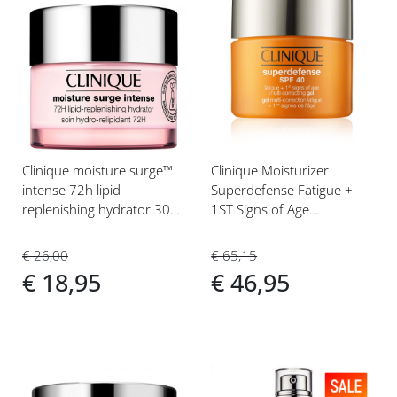
Voeg
Voeg
toe
toe
aan
aan
verlanglijst
verlanglijst
Clinique moisture surge™
Clinique Moisturizer
intense 72h lipid-
Superdefense Fatigue +
replenishing hydrator 30ml
1ST Signs of Age
Droog/gemengd
Correcting Gel SPF40 50ml
Gelcrème Alle Huidtypen
€ 26,00
€ 65,15
(1,2,3,4)
€ 18,95
€ 46,95