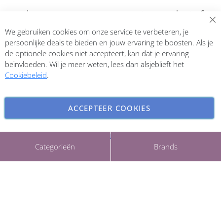
Abonneer op onze nieuwsbrief
We gebruiken cookies om onze service te verbeteren, je
Inschrijven
persoonlijke deals te bieden en jouw ervaring te boosten. Als je
de optionele cookies niet accepteert, kan dat je ervaring
beïnvloeden. Wil je meer weten, lees dan alsjeblieft het
Cookiebeleid
.
ACCEPTEER COOKIES
INSTELLINGEN AANPASSEN
Copyright © 2026 ParfumCenter.nl. All rights reserved.
Categorieën
Brands