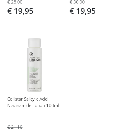
€ 28,00
€ 30,00
€ 19,95
€ 19,95
Voeg
toe
aan
verlanglijst
Collistar Salicylic Acid +
Niacinamide Lotion 100ml
€ 21,10