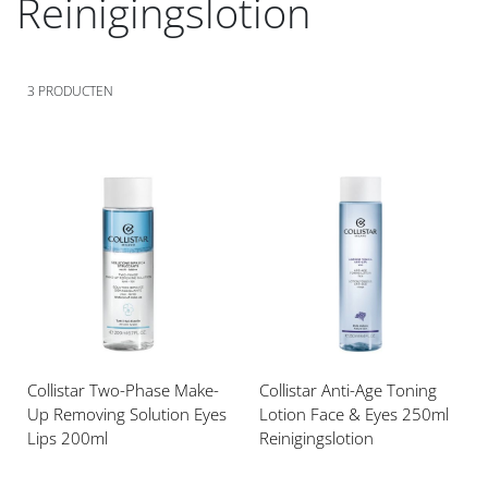
Reinigingslotion
3
PRODUCTEN
Voeg
Voeg
toe
toe
aan
aan
verlanglijst
verlanglijst
Collistar Two-Phase Make-
Collistar Anti-Age Toning
Up Removing Solution Eyes
Lotion Face & Eyes 250ml
Lips 200ml
Reinigingslotion