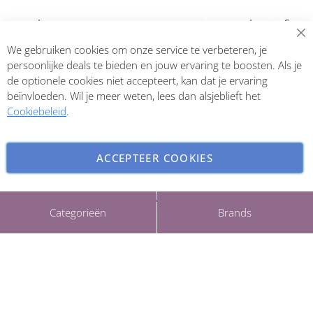
Abonneer op onze nieuwsbrief
We gebruiken cookies om onze service te verbeteren, je
Inschrijven
persoonlijke deals te bieden en jouw ervaring te boosten. Als je
de optionele cookies niet accepteert, kan dat je ervaring
beïnvloeden. Wil je meer weten, lees dan alsjeblieft het
Cookiebeleid
.
ACCEPTEER COOKIES
INSTELLINGEN AANPASSEN
Copyright © 2026 ParfumCenter.nl. All rights reserved.
Categorieën
Brands