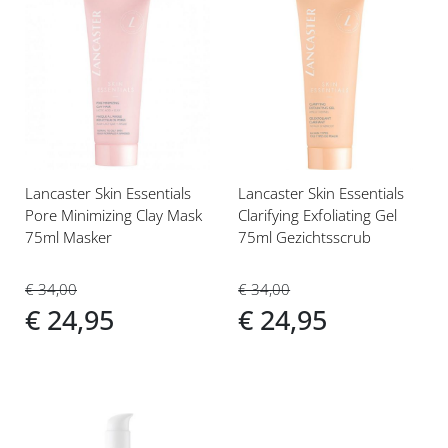
Voeg
Voeg
toe
toe
aan
aan
verlanglijst
verlanglijst
Lancaster Skin Essentials
Lancaster Skin Essentials
Pore Minimizing Clay Mask
Clarifying Exfoliating Gel
75ml Masker
75ml Gezichtsscrub
€ 34,00
€ 34,00
€ 24,95
€ 24,95