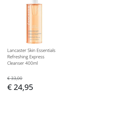
Voeg
toe
aan
verlanglijst
Lancaster Skin Essentials
Refreshing Express
Cleanser 400ml
€ 33,00
€ 24,95