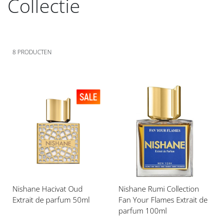
Collectie
8
PRODUCTEN
Voeg
Voeg
toe
toe
aan
aan
verlanglijst
verlanglijst
Nishane Hacivat Oud
Nishane Rumi Collection
Extrait de parfum 50ml
Fan Your Flames Extrait de
parfum 100ml