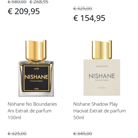
€ 580,00
€ 268,95
€ 325,00
€ 209,95
€ 154,95
Voeg
Voeg
toe
toe
aan
aan
verlanglijst
verlanglijst
Nishane No Boundaries
Nishane Shadow Play
Ani Extrait de parfum
Hacivat Extrait de parfum
100ml
50ml
€ 325,00
€ 345,00