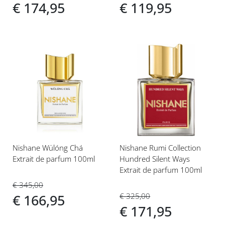
€ 174,95
€ 119,95
Voeg
Voeg
toe
toe
aan
aan
verlanglijst
verlanglijst
Nishane Wülóng Chá
Nishane Rumi Collection
Extrait de parfum 100ml
Hundred Silent Ways
Extrait de parfum 100ml
€ 345,00
€ 325,00
€ 166,95
€ 171,95