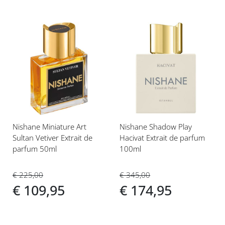
Voeg
Voeg
toe
toe
aan
aan
verlanglijst
verlanglijst
Nishane Miniature Art
Nishane Shadow Play
Sultan Vetiver Extrait de
Hacivat Extrait de parfum
parfum 50ml
100ml
€ 225,00
€ 345,00
€ 109,95
€ 174,95