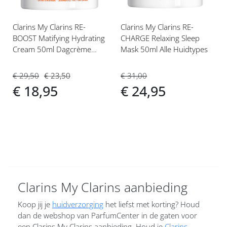
Clarins My Clarins RE-
Clarins My Clarins RE-
BOOST Matifying Hydrating
CHARGE Relaxing Sleep
Cream 50ml Dagcrème
Mask 50ml Alle Huidtypes
Gecombineerde tot Vette
Huid
€ 29,50
€ 23,50
€ 31,00
€ 18,95
€ 24,95
Clarins My Clarins aanbieding
Koop jij je
huidverzorging
het liefst met korting? Houd
dan de webshop van ParfumCenter in de gaten voor
een Clarins My Clarins aanbieding. Houd je
Clarins