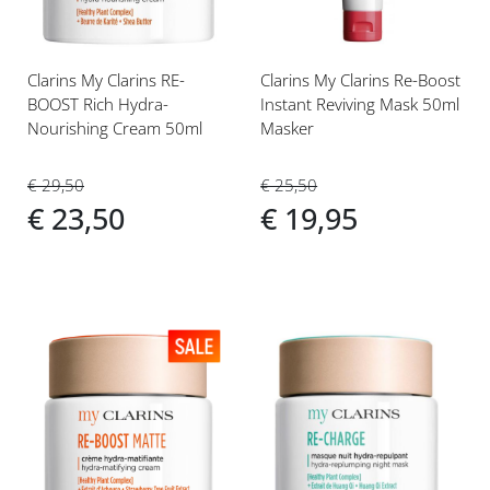
Clarins My Clarins RE-
Clarins My Clarins Re-Boost
BOOST Rich Hydra-
Instant Reviving Mask 50ml
Nourishing Cream 50ml
Masker
€ 29,50
€ 25,50
€ 23,50
€ 19,95
Voeg
Voeg
toe
toe
aan
aan
verlanglijst
verlanglijst