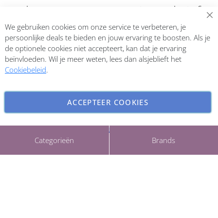
Abonneer op onze nieuwsbrief
We gebruiken cookies om onze service te verbeteren, je
Inschrijven
persoonlijke deals te bieden en jouw ervaring te boosten. Als je
de optionele cookies niet accepteert, kan dat je ervaring
beïnvloeden. Wil je meer weten, lees dan alsjeblieft het
Cookiebeleid
.
ACCEPTEER COOKIES
INSTELLINGEN AANPASSEN
Copyright © 2026 ParfumCenter.nl. All rights reserved.
Categorieën
Brands