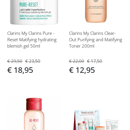
verlanglijst
verlanglijst
Clarins My Clarins Pure -
Clarins My Clarins Clear-
Reset Matifying hydrating
Out Purifying and Matifying
blemish gel 50ml
Toner 200ml
€ 29,50
€ 23,50
€ 22,00
€ 17,50
€ 18,95
€ 12,95
Voeg
Voeg
toe
toe
aan
aan
verlanglijst
verlanglijst