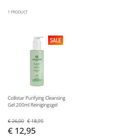
1
PRODUCT
Voeg
toe
aan
verlanglijst
Collistar Purifying Cleansing
Gel 200ml Reinigingsgel
€ 26,00
€ 18,95
€ 12,95