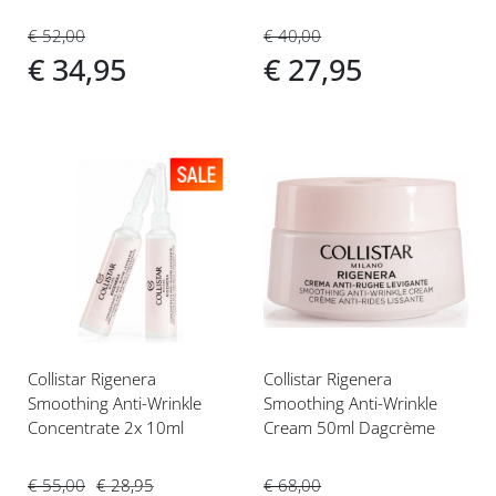
€ 52,00
€ 40,00
€ 34,95
€ 27,95
Voeg
Voeg
toe
toe
aan
aan
verlanglijst
verlanglijst
Collistar Rigenera
Collistar Rigenera
Smoothing Anti-Wrinkle
Smoothing Anti-Wrinkle
Concentrate 2x 10ml
Cream 50ml Dagcrème
€ 55,00
€ 28,95
€ 68,00