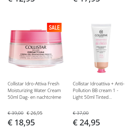
Voeg
Voeg
toe
toe
aan
aan
verlanglijst
verlanglijst
Collistar Idro-Attiva Fresh
Collistar Idroattiva + Anti-
Moisturizing Water Cream
Pollution BB cream 1 -
50ml Dag- en nachtcrème
Light 50ml Tinted
Moisturizer
€ 39,00
€ 26,95
€ 37,00
€ 18,95
€ 24,95