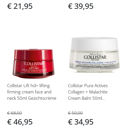
€ 21,95
€ 39,95
Voeg
Voeg
toe
toe
aan
aan
verlanglijst
verlanglijst
Collistar Lift hd+ lifting
Collistar Pure Actives
firming cream face and
Collagen + Malachite
neck 50ml Gezichtscrème
Cream Balm 50ml
Gezichtscrème
€ 68,00
€ 50,00
€ 46,95
€ 34,95