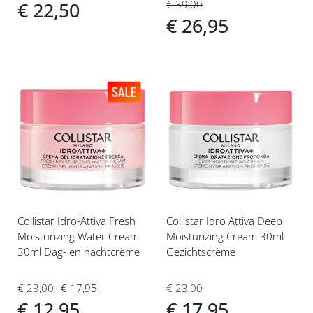
€ 39,00
€ 22,50
€ 26,95
Voeg
Voeg
toe
toe
aan
aan
verlanglijst
verlanglijst
Collistar Idro-Attiva Fresh
Collistar Idro Attiva Deep
Moisturizing Water Cream
Moisturizing Cream 30ml
30ml Dag- en nachtcrème
Gezichtscrème
€ 23,00
€ 17,95
€ 23,00
€ 12,95
€ 17,95