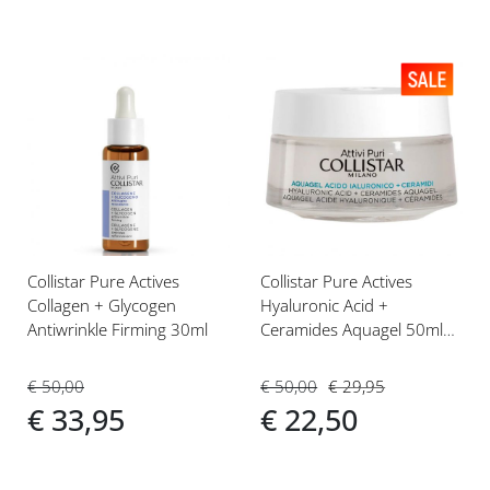
Voeg
Voeg
toe
toe
aan
aan
verlanglijst
verlanglijst
Collistar Pure Actives
Collistar Pure Actives
Collagen + Glycogen
Hyaluronic Acid +
Antiwrinkle Firming 30ml
Ceramides Aquagel 50ml
Gezichtscrème
€ 50,00
€ 50,00
€ 29,95
€ 33,95
€ 22,50