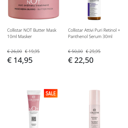
verlanglijst
verlanglijst
Collistar NOT Butter Mask
Collistar Attivi Puri Retinol +
10ml Masker
Panthenol Serum 30ml
€ 26,00
€ 19,95
€ 50,00
€ 29,95
€ 14,95
€ 22,50
Voeg
Voeg
toe
toe
aan
aan
verlanglijst
verlanglijst