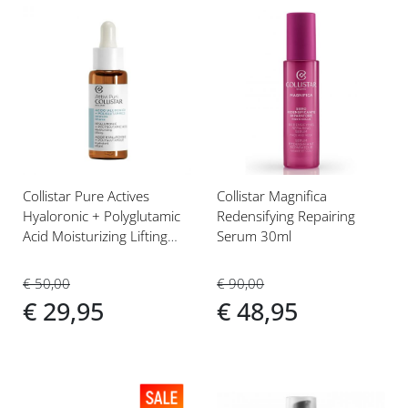
Voeg
Voeg
toe
toe
aan
aan
verlanglijst
verlanglijst
Collistar Pure Actives
Collistar Magnifica
Hyaloronic + Polyglutamic
Redensifying Repairing
Acid Moisturizing Lifting
Serum 30ml
Serum 30ml
€ 50,00
€ 90,00
€ 29,95
€ 48,95