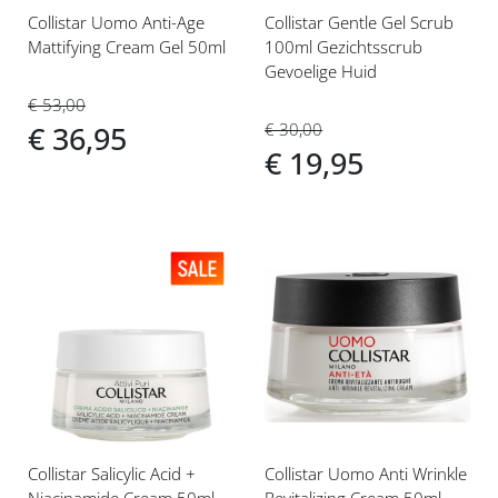
Collistar Uomo Anti-Age
Collistar Gentle Gel Scrub
Mattifying Cream Gel 50ml
100ml Gezichtsscrub
Gevoelige Huid
€ 53,00
€ 30,00
€ 36,95
€ 19,95
Voeg
Voeg
toe
toe
aan
aan
verlanglijst
verlanglijst
Collistar Salicylic Acid +
Collistar Uomo Anti Wrinkle
Niacinamide Cream 50ml
Revitalizing Cream 50ml