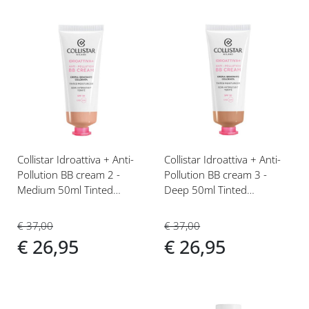
Voeg
Voeg
toe
toe
aan
aan
verlanglijst
verlanglijst
Collistar Idroattiva + Anti-
Collistar Idroattiva + Anti-
Pollution BB cream 2 -
Pollution BB cream 3 -
Medium 50ml Tinted
Deep 50ml Tinted
Moisturizer
Moisturizer
€ 37,00
€ 37,00
€ 26,95
€ 26,95