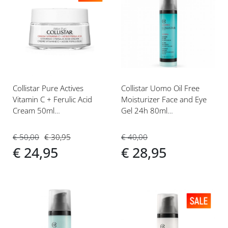
Voeg
Voeg
toe
toe
aan
aan
verlanglijst
verlanglijst
Collistar Pure Actives
Collistar Uomo Oil Free
Vitamin C + Ferulic Acid
Moisturizer Face and Eye
Cream 50ml
Gel 24h 80ml
Gezichtscrème
Gezichtscrème
€ 50,00
€ 30,95
€ 40,00
€ 24,95
€ 28,95
Voeg
Voeg
toe
toe