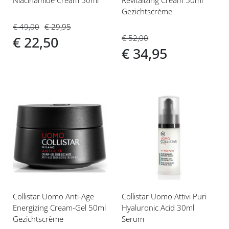
Gezichtscrème
€ 49,00
€ 29,95
€ 52,00
€ 22,50
€ 34,95
Voeg
Voeg
toe
toe
aan
aan
verlanglijst
verlanglijst
Collistar Uomo Anti-Age
Collistar Uomo Attivi Puri
Energizing Cream-Gel 50ml
Hyaluronic Acid 30ml
Gezichtscrème
Serum