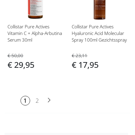
Collistar Pure Actives
Collistar Pure Actives
Vitamin C + Alpha-Arbutina
Hyaluronic Acid Molecular
Serum 30ml
Spray 100ml Gezichtsspray
€ 50,00
€ 23,11
€ 29,95
€ 17,95
PAGINA
U lees
Pagina
Pagina
Volgende
1
2
momenteel
pagina