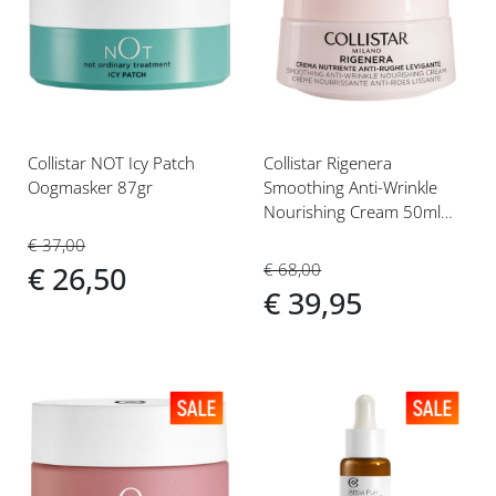
toe
toe
aan
aan
verlanglijst
verlanglijst
Collistar NOT Icy Patch
Collistar Rigenera
Oogmasker 87gr
Smoothing Anti-Wrinkle
Nourishing Cream 50ml
Dag- en nachtcrème
€ 37,00
€ 68,00
€ 26,50
€ 39,95
Voeg
Voeg
toe
toe
aan
aan