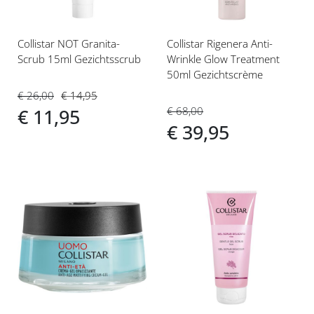
Collistar NOT Granita-
Collistar Rigenera Anti-
Scrub 15ml Gezichtsscrub
Wrinkle Glow Treatment
50ml Gezichtscrème
€ 26,00
€ 14,95
€ 68,00
€ 11,95
€ 39,95
Voeg
Voeg
toe
toe
aan
aan
verlanglijst
verlanglijst