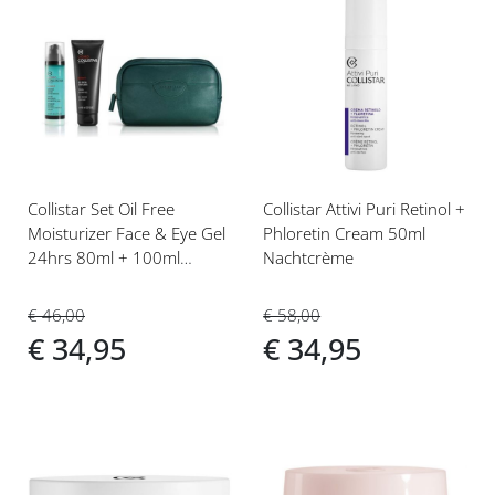
Voeg
Voeg
toe
toe
aan
aan
verlanglijst
verlanglijst
Collistar Set Oil Free
Collistar Attivi Puri Retinol +
Moisturizer Face & Eye Gel
Phloretin Cream 50ml
24hrs 80ml + 100ml
Nachtcrème
Toning Showergel
€ 46,00
€ 58,00
€ 34,95
€ 34,95
Voeg
Voeg