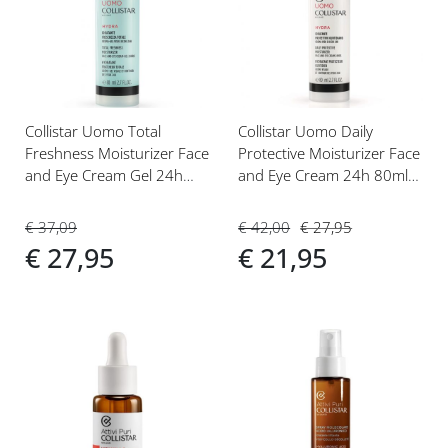
aan
aan
verlanglijst
verlanglijst
Collistar Uomo Total
Collistar Uomo Daily
Freshness Moisturizer Face
Protective Moisturizer Face
and Eye Cream Gel 24h
and Eye Cream 24h 80ml
80ml Gezichtscrème
Gezichtscrème
€ 37,09
€ 42,00
€ 27,95
€ 27,95
€ 21,95
Voeg
Voeg
toe
toe
aan
aan
verlanglijst
verlanglijst