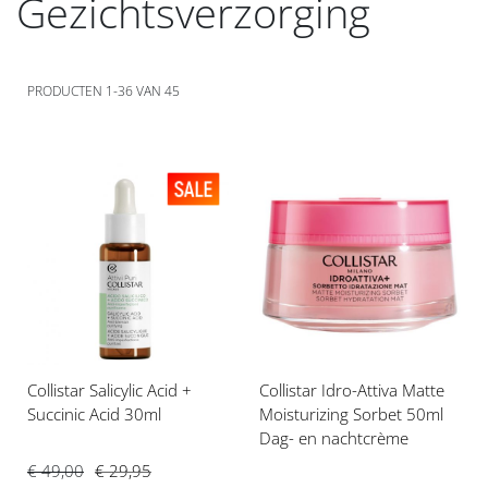
Gezichtsverzorging
PRODUCTEN
1
-
36
VAN
45
Voeg
Voeg
toe
toe
aan
aan
verlanglijst
verlanglijst
Collistar Salicylic Acid +
Collistar Idro-Attiva Matte
Succinic Acid 30ml
Moisturizing Sorbet 50ml
Dag- en nachtcrème
€ 49,00
€ 29,95