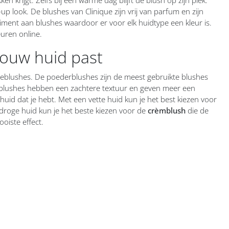
p look. De blushes van Clinique zijn vrij van parfum en zijn
timent aan blushes waardoor er voor elk huidtype een kleur is.
euren online.
jouw huid past
areblushes. De poederblushes zijn de meest gebruikte blushes
eblushes hebben een zachtere textuur en geven meer een
e huid dat je hebt. Met een vette huid kun je het best kiezen voor
n droge huid kun je het beste kiezen voor de
crèmblush
die de
oiste effect.