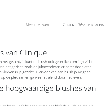
TOON
PER PAGINA
s van Clinique
n het gezicht, je kunt de blush ook gebruiken om je gezicht
van het gezicht, zoals de jukbeenderen er beter door laten
 vlekken in je gezicht? Hiervoor kan een blush jouw goed
 op de plek aan en ga weer stralend door het leven.
de hoogwaardige blushes van
n krijgt. Zelfs bij een warme dag blijft de blush op zijn plek.