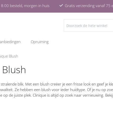
8:00 besteld, morgen in huis
Gratis verzending vanaf 75 
ZOEKEN
anbiedingen
Opruiming
nique Blush
 Blush
tralende blik. Met een blush creëer je een frisse look en geef je kle
aliteit. Ze hebben een blush voor ieder huidtype. Of je nu op zoek
 op de juiste plek. Clinique is altijd op zoek naar vernieuwing. Bek