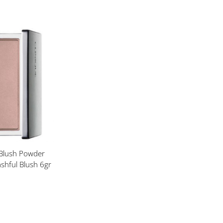
t
 Blush Powder
ashful Blush 6gr