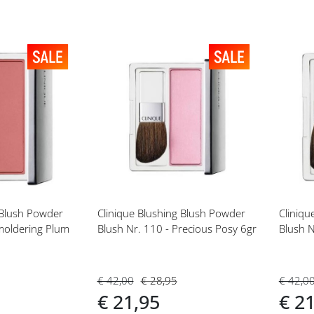
Voeg
Vo
toe
toe
aan
aan
t
verlanglijst
ver
 Blush Powder
Clinique Blushing Blush Powder
Cliniqu
moldering Plum
Blush Nr. 110 - Precious Posy 6gr
Blush N
€ 42,00
€ 28,95
€ 42,0
€ 21,95
€ 2