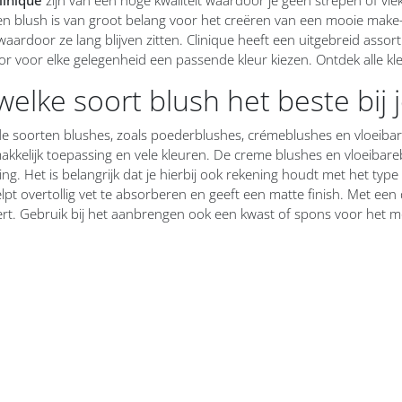
en blush is van groot belang voor het creëren van een mooie make-u
aardoor ze lang blijven zitten. Clinique heeft een uitgebreid assor
or voor elke gelegenheid een passende kleur kiezen. Ontdek alle kl
elke soort blush het beste bij 
ende soorten blushes, zoals poederblushes, crémeblushes en vloeib
kelijk toepassing en vele kleuren. De creme blushes en vloeibar
aling. Het is belangrijk dat je hierbij ook rekening houdt met het typ
lpt overtollig vet te absorberen en geeft een matte finish. Met ee
rt. Gebruik bij het aanbrengen ook een kwast of spons voor het mo