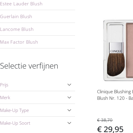
Estee Lauder Blush
Guerlain Blush
Lancome Blush
Voeg
toe
Max Factor Blush
aan
verlanglijs
Yves Saint Laurent Blush
Selectie verfijnen
Prijs
Clinique Blushing
Merk
Blush Nr. 120 - B
Make-Up Type
€ 38,70
Make-Up Soort
€ 29,95