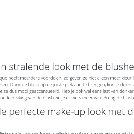
n stralende look met de blushe
que heeft meerdere voordelen: zo geven ze niet alleen meer kleur i
eken. Door de blush op de juiste plek aan te brengen, kun je delen 
e ze dus mooi geaccentueerd. Heb je ook wel eens last van donkere
oede dekking van de blush zie je er niets meer van. Breng de blush
de perfecte make-up look met 
linique
zijn van een hoge kwaliteit waardoor je geen strepen of vlekke