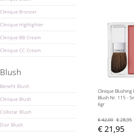
Clinique Bronzer
Clinique Highlighter
Voeg
toe
Clinique BB Cream
aan
verlanglijs
Clinique CC Cream
Clinique Primer
Blush
Clinique Oog Make-up
Benefit Blush
Clinique Lip Make-up
Clinique Blushing
Blush Nr. 115 - S
Clinique Blush
Clinique Wenkbrauwen
6gr
Collistar Blush
Clinique Make-up Remover
€ 42,00
€ 28,95
Dior Blush
€ 21,95