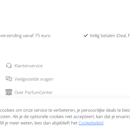
 verzending vanaf 75 euro
Veilig betalen iDeal,
Klantenservice
Veelgestelde vragen
Over ParfumCenter
Bestellen en verzenden
ookies om onze service te verbeteren, je persoonlijke deals te bi
osten. Als je de optionele cookies niet accepteert, kan dat je ervari
Garantie en retourneren
il je meer weten, lees dan alsjeblieft het
Cookiebeleid
.