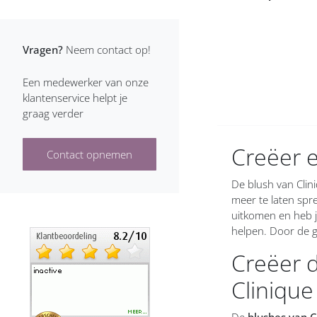
Vragen?
Neem contact op!
Een medewerker van onze
klantenservice helpt je
graag verder
Creëer e
Contact opnemen
De blush van Clini
meer te laten spr
uitkomen en heb j
helpen. Door de g
Creëer 
Clinique
De
blushes van C