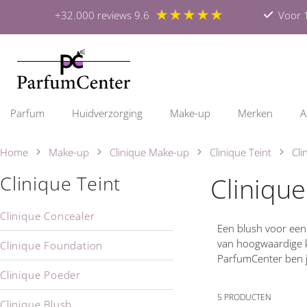
★★★★★
+32.000 reviews 9.6
Voor 1
Parfum
Huidverzorging
Make-up
Merken
A
Home
Make-up
Clinique Make-up
Clinique Teint
Cli
Clinique
Clinique Teint
Clinique Concealer
Een blush voor een s
van hoogwaardige kw
Clinique Foundation
ParfumCenter ben je
Clinique Poeder
5
PRODUCTEN
Clinique Blush