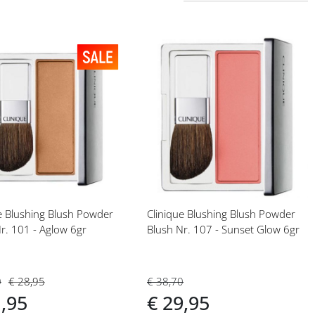
eg
Voeg
toe
aan
langlijst
verlanglijst
e Blushing Blush Powder
Clinique Blushing Blush Powder
r. 101 - Aglow 6gr
Blush Nr. 107 - Sunset Glow 6gr
0
€ 28,95
€ 38,70
1,95
€ 29,95