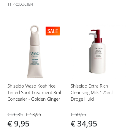
11
PRODUCTEN
Voeg
Voeg
toe
toe
aan
aan
verlanglijst
verlanglijst
Shiseido Waso Koshirice
Shiseido Extra Rich
Tinted Spot Treatment 8ml
Cleansing Milk 125ml
Concealer - Golden Ginger
Droge Huid
€ 26,35
€ 13,95
€ 50,55
€ 9,95
€ 34,95