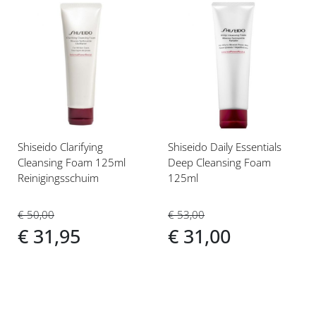
Voeg
Voeg
toe
toe
aan
aan
verlanglijst
verlanglijst
Shiseido Clarifying
Shiseido Daily Essentials
Cleansing Foam 125ml
Deep Cleansing Foam
Reinigingsschuim
125ml
€ 50,00
€ 53,00
€ 31,95
€ 31,00