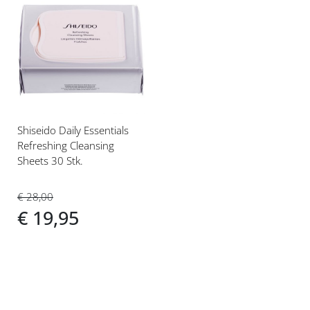
Voeg
toe
aan
verlanglijst
Shiseido Daily Essentials
Refreshing Cleansing
Sheets 30 Stk.
€ 28,00
€ 19,95