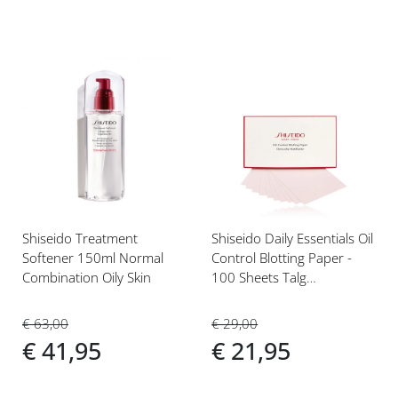
Voeg
Voeg
toe
toe
aan
aan
verlanglijst
verlanglijst
Shiseido Treatment
Shiseido Daily Essentials Oil
Softener 150ml Normal
Control Blotting Paper -
Combination Oily Skin
100 Sheets Talg
Absorberend
€ 63,00
€ 29,00
€ 41,95
€ 21,95