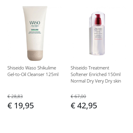
Voeg
Voeg
toe
toe
aan
aan
verlanglijst
verlanglijst
Shiseido Waso Shikulime
Shiseido Treatment
Gel-to-Oil Cleanser 125ml
Softener Enriched 150ml
Normal Dry Very Dry skin
€ 28,83
€ 67,00
€ 19,95
€ 42,95