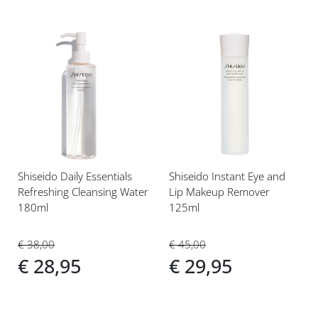
Voeg
Voeg
toe
toe
aan
aan
verlanglijst
verlanglijst
Shiseido Daily Essentials
Shiseido Instant Eye and
Refreshing Cleansing Water
Lip Makeup Remover
180ml
125ml
€ 38,00
€ 45,00
€ 28,95
€ 29,95