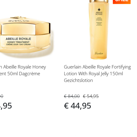
eg
Voeg
toe
aan
langlijst
verlanglijst
n Abeille Royale Honey
Guerlain Abeille Royale Fortifying
ent 50ml Dagcrème
Lotion With Royal Jelly 150ml
Gezichtslotion
00
€ 84,00
€ 54,95
4,95
€ 44,95