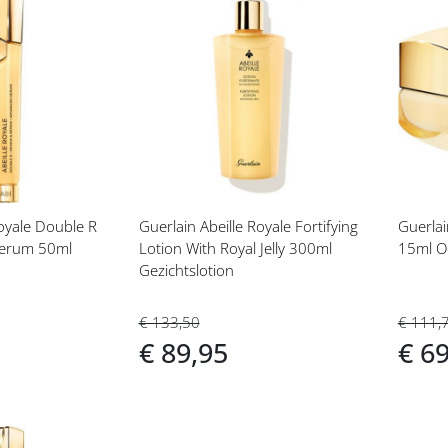
Voeg
Vo
toe
toe
aan
aan
t
verlanglijst
ver
Royale Double R
Guerlain Abeille Royale Fortifying
Guerlai
Serum 50ml
Lotion With Royal Jelly 300ml
15ml O
Gezichtslotion
€ 111,
€ 133,50
€ 6
€ 89,95