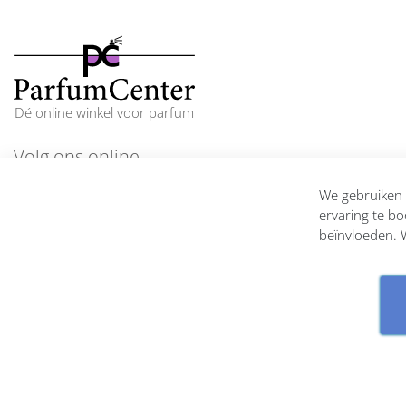
Dé online winkel voor parfum
Volg ons online
En blijf op de hoogte
We gebruiken c
ervaring te bo
beïnvloeden. W