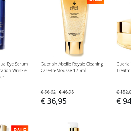
Voeg
Vo
toe
toe
aan
aan
t
verlanglijst
ver
qua-Eye Serum
Guerlain Abeille Royale Cleaning
Guerlai
ation Wrinkle
Care-In-Mousse 175ml
Treatm
ver
€ 56,62
€ 46,95
€ 152,
€ 36,95
€ 9