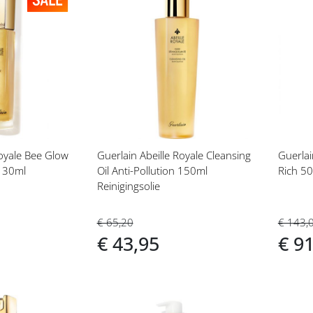
Voeg
Vo
toe
toe
aan
aan
t
verlanglijst
ver
Royale Bee Glow
Guerlain Abeille Royale Cleansing
Guerla
r 30ml
Oil Anti-Pollution 150ml
Rich 50
Reinigingsolie
€ 143,
€ 65,20
€ 9
€ 43,95