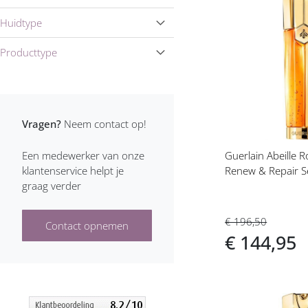
Nuxe Gezichtsverzorging
Voeg
Huidtype
toe
Shiseido Gezichtsverzorging
aan
Producttype
verlanglijs
Yves Saint Laurent
Gezichtsverzorging
Vragen?
Neem contact op!
Guerlain Abeille 
Een medewerker van onze
Renew & Repair 
klantenservice helpt je
graag verder
€ 196,50
Contact opnemen
€ 144,95