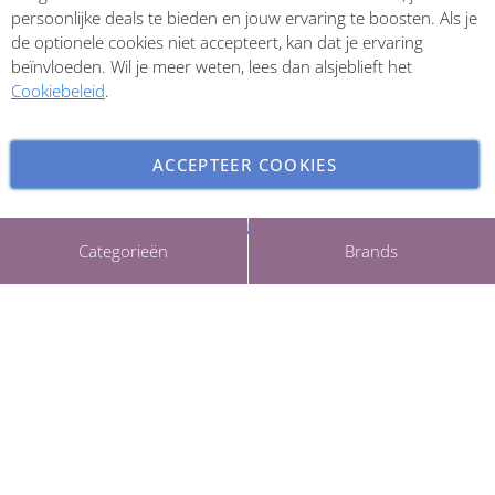
Inschrijven
persoonlijke deals te bieden en jouw ervaring te boosten. Als je
de optionele cookies niet accepteert, kan dat je ervaring
beïnvloeden. Wil je meer weten, lees dan alsjeblieft het
Cookiebeleid
.
ACCEPTEER COOKIES
INSTELLINGEN AANPASSEN
Copyright © 2026 ParfumCenter.nl. All rights reserved.
Categorieën
Brands