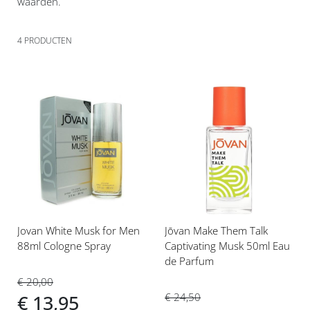
waarden.
4
PRODUCTEN
Voeg
Voeg
toe
toe
aan
aan
verlanglijst
verlanglijst
Jovan White Musk for Men
Jōvan Make Them Talk
88ml Cologne Spray
Captivating Musk 50ml Eau
de Parfum
€ 20,00
€ 24,50
€ 13,95