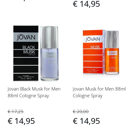
€ 14,95
Voeg
Voeg
toe
toe
aan
aan
verlanglijst
verlanglijst
Jovan Black Musk for Men
Jovan Musk for Men 88ml
88ml Cologne Spray
Cologne Spray
€ 17,25
€ 20,00
€ 14,95
€ 14,95