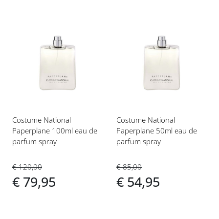
Voeg
Voeg
toe
toe
aan
aan
verlanglijst
verlanglijst
Costume National
Costume National
Paperplane 100ml eau de
Paperplane 50ml eau de
parfum spray
parfum spray
€ 120,00
€ 85,00
€ 79,95
€ 54,95