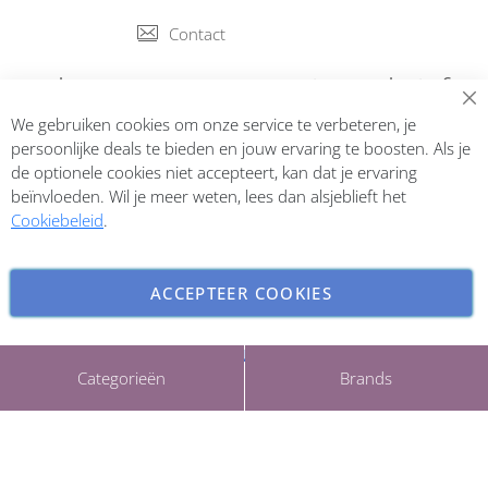
Contact
Abonneer op onze nieuwsbrief
We gebruiken cookies om onze service te verbeteren, je
Inschrijven
persoonlijke deals te bieden en jouw ervaring te boosten. Als je
de optionele cookies niet accepteert, kan dat je ervaring
beïnvloeden. Wil je meer weten, lees dan alsjeblieft het
Cookiebeleid
.
ACCEPTEER COOKIES
INSTELLINGEN AANPASSEN
Copyright © 2026 ParfumCenter.nl. All rights reserved.
Categorieën
Brands