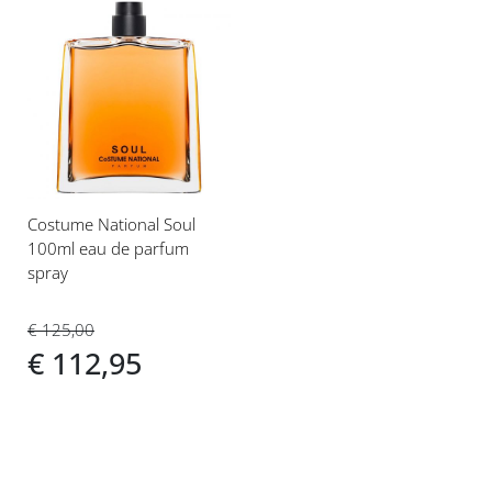
Voeg
toe
aan
verlanglijst
Costume National Soul
100ml eau de parfum
spray
€ 125,00
€ 112,95