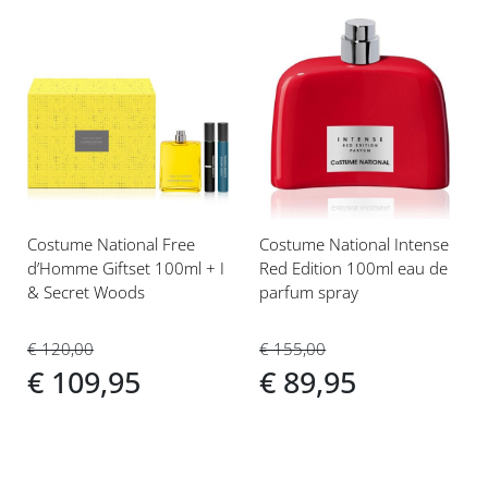
Voeg
Voeg
toe
toe
aan
aan
verlanglijst
verlanglijst
Costume National Free
Costume National Intense
d’Homme Giftset 100ml + I
Red Edition 100ml eau de
& Secret Woods
parfum spray
€ 120,00
€ 155,00
€ 109,95
€ 89,95