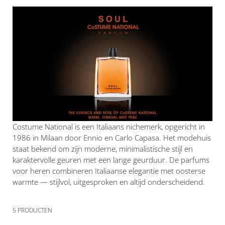
Costume National is een Italiaans nichemerk, opgericht in
1986 in Milaan door Ennio en Carlo Capasa. Het modehuis
staat bekend om zijn moderne, minimalistische stijl en
karaktervolle geuren met een lange geurduur. De parfums
voor heren combineren Italiaanse elegantie met oosterse
warmte — stijlvol, uitgesproken en altijd onderscheidend.
5
PRODUCTEN